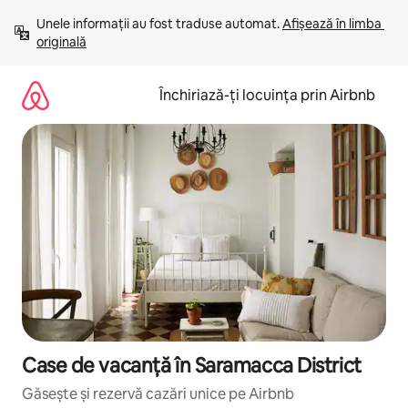
Ignoră
Unele informații au fost traduse automat. 
Afișează în limba 
și
originală
mergi
la
conținut
Închiriază-ți locuința prin Airbnb
Case de vacanță în Saramacca District
Găsește și rezervă cazări unice pe Airbnb