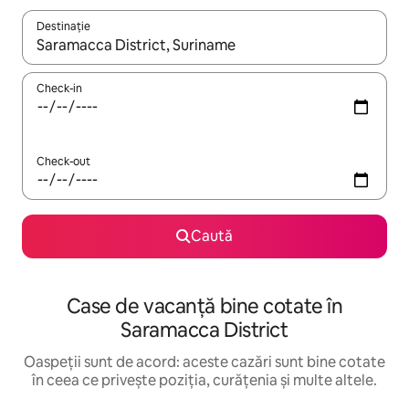
Destinație
Când se încarcă rezultatele, navighează folosind tastele săgeată î
Check-in
Check-out
Caută
Case de vacanță bine cotate în
Saramacca District
Oaspeții sunt de acord: aceste cazări sunt bine cotate
în ceea ce privește poziția, curățenia și multe altele.