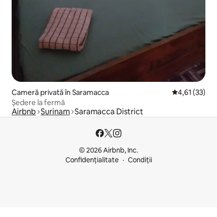
Cameră privată în Saramacca
Scor mediu de
4,61 (33)
Ședere la fermă
Airbnb
Surinam
Saramacca District
© 2026 Airbnb, Inc.
Confidențialitate
Condiții