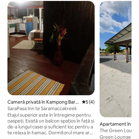
Cameră privată în Kampong Baro
Scor mediu de 5 din 5, 4 re
5 (4)
e
SaraPasa Inn te Saramaccakreek
Etajul superior este în întregime pentru
oaspeți. Există un balcon spațios în față și
Apartament în 
de-a lungul casei și suficient loc pentru a
The Green Loung
te relaxa în hamac. Dormitorul mare are
Green Lounge este u
un aspect rustic datorită priveliștilor din