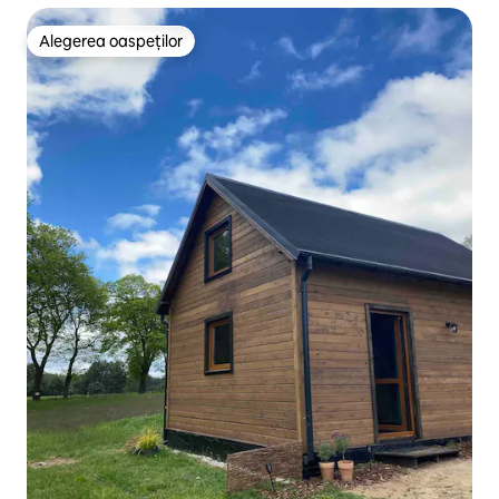
Alegerea oaspeților
Alegerea oaspeților