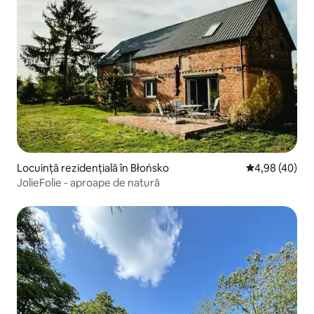
Locuință rezidențială în Błońsko
Scor mediu de 
4,98 (40)
JolieFolie - aproape de natură