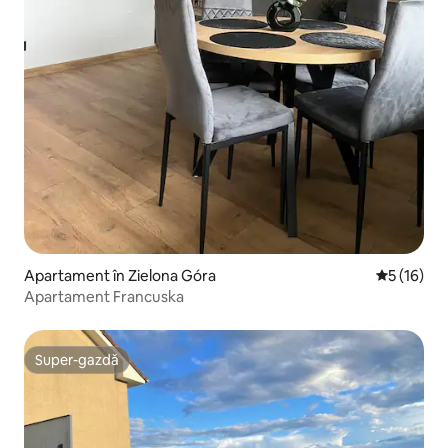
Apartament în Zielona Góra
Scor mediu
5 (16)
Apartament Francuska
Super-gazdă
Super-gazdă