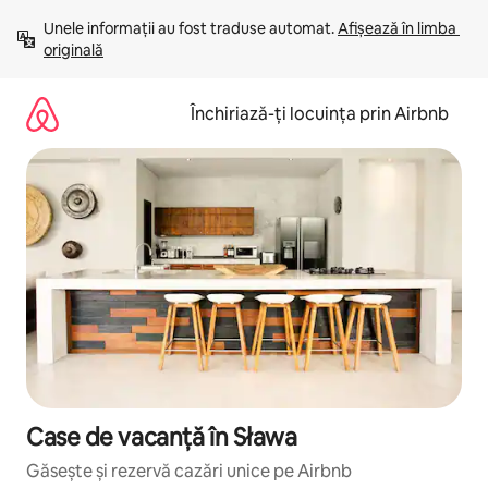
Ignoră
Unele informații au fost traduse automat. 
Afișează în limba 
și
originală
mergi
la
conținut
Închiriază-ți locuința prin Airbnb
Case de vacanță în Sława
Găsește și rezervă cazări unice pe Airbnb