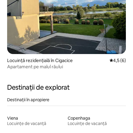
Locuință rezidențială în Cigacice
Scor mediu 
4,5 (6)
Apartament pe malul râului
Destinații de explorat
Destinații în apropiere
Viena
Copenhaga
Locuințe de vacanță
Locuințe de vacanță