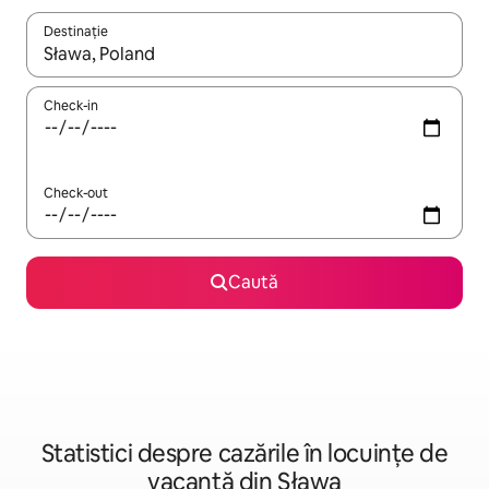
Destinație
Când se încarcă rezultatele, navighează folosind tastele săgeată î
Check-in
Check-out
Caută
Statistici despre cazările în locuințe de
vacanță din Sława