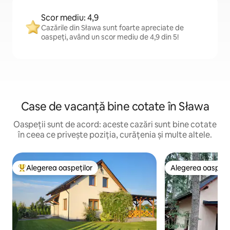
Scor mediu: 4,9
Cazările din Sława sunt foarte apreciate de
oaspeți, având un scor mediu de 4,9 din 5!
Case de vacanță bine cotate în Sława
Oaspeții sunt de acord: aceste cazări sunt bine cotate
în ceea ce privește poziția, curățenia și multe altele.
Alegerea oaspeților
Alegerea oaspețil
Locuință din topul categoriei Alegerea oaspeților
Alegerea oaspețil