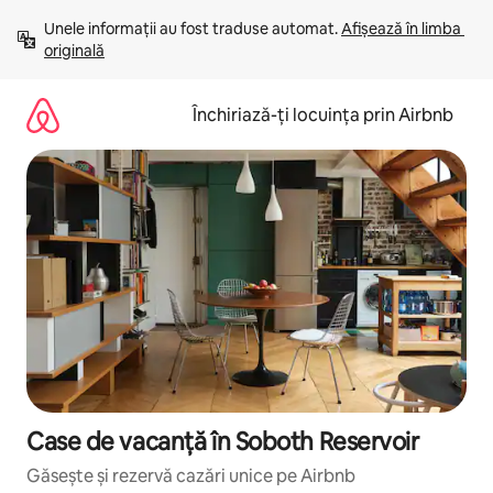
Ignoră
Unele informații au fost traduse automat. 
Afișează în limba 
și
originală
mergi
la
conținut
Închiriază-ți locuința prin Airbnb
Case de vacanță în Soboth Reservoir
Găsește și rezervă cazări unice pe Airbnb