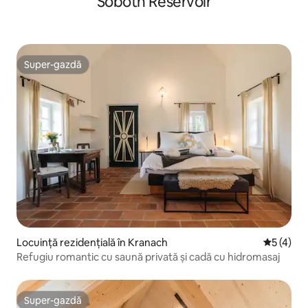
Soboth Reservoir
Super-gazdă
Super-gazdă
Locuință rezidențială în Kranach
Scor medi
5 (4)
Refugiu romantic cu saună privată și cadă cu hidromasaj
Super-gazdă
Super-gazdă