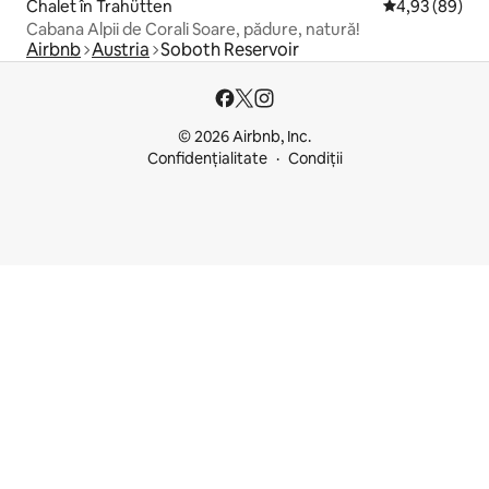
Chalet în Trahütten
Scor mediu de 
4,93 (89)
Cabana Alpii de Corali Soare, pădure, natură!
Airbnb
Austria
Soboth Reservoir
© 2026 Airbnb, Inc.
Confidențialitate
Condiții