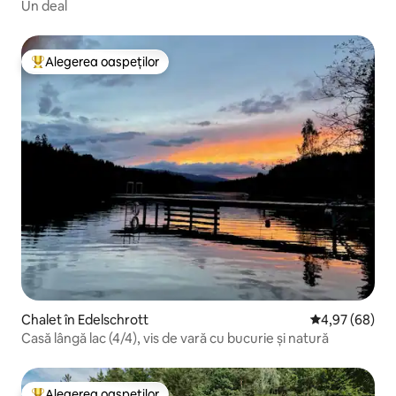
Un deal
Alegerea oaspeților
Locuință din topul categoriei Alegerea oaspeților
Chalet în Edelschrott
Scor mediu de 
4,97 (68)
Casă lângă lac (4/4), vis de vară cu bucurie și natură
Alegerea oaspeților