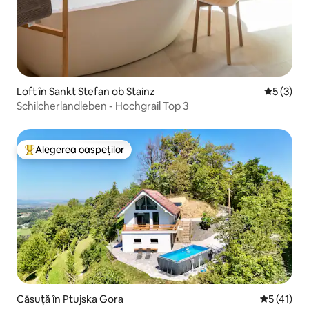
Loft în Sankt Stefan ob Stainz
Scor medi
5 (3)
Schilcherlandleben - Hochgrail Top 3
Alegerea oaspeților
Locuință din topul categoriei Alegerea oaspeților
Căsuță în Ptujska Gora
Scor mediu
5 (41)