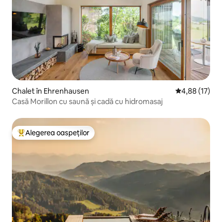
Chalet în Ehrenhausen
Scor mediu de 
4,88 (17)
Casă Morillon cu saună și cadă cu hidromasaj
Alegerea oaspeților
Locuință din topul categoriei Alegerea oaspeților