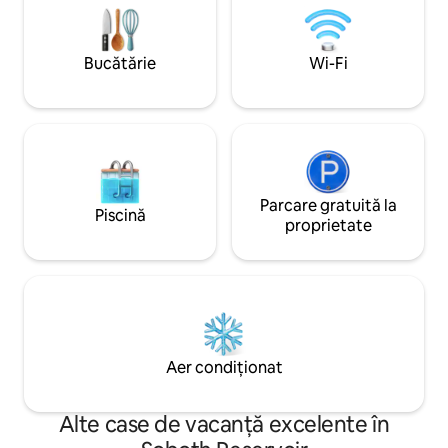
cuplurile care caută răsfăț de lux și
elvețian. Există un spațiu de parcare
relaxare în apropierea munților. Bine ai
înainte de apartam
venit în sanctuarul tău! ID RNO: 108171
disponibil în între
Bucătărie
Wi-Fi
Parcare gratuită la
Piscină
proprietate
Aer condiționat
Alte case de vacanță excelente în