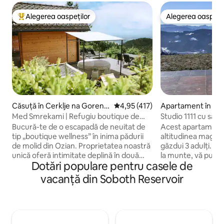
Alegerea oaspeților
Alegerea oaspețil
Locuință din topul categoriei Alegerea oaspeților
Alegerea oaspețil
Căsuță în Cerklje na Gorenjs
Scor mediu de 4,95 din 5, 417 re
4,95 (417)
Apartament în Dr
kem
Med Smrekami | Refugiu boutique de
Studio 1111 cu saun
wellness și SPA
hidromasaj
Bucură-te de o escapadă de neuitat de
Acest apartament 
tip „boutique wellness” în inima pădurii
altitudinea magică
de molid din Ozian. Proprietatea noastră
găzdui 3 adulți. Ar
unică oferă intimitate deplină în două
la munte, vă puteț
Dotări populare pentru casele de
spații separate: o căsuță romantică din
relaxați pe o tera
lemn cu vedere panoramică, un fotoliu
acoperiș. Oferă cadă cu hidromasaj și
vacanță din Soboth Reservoir
de masaj premium și un proiector de film
saună privată. Buc
în pat și un living cu saună proprie,
echipată cu cuptor,
șemineu și bucătărie. În fața cabanei, vei
frigider, prăjitor de pâine și chiar
găsi o cadă cu hidromasaj sub stele și
ustensile pentru a f
liniștea naturii nealterate. Ideal pentru
Interiorul este de