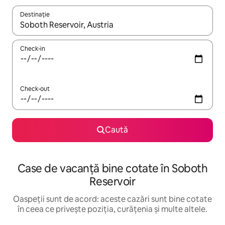
Destinație
Când se încarcă rezultatele, navighează folosind tastele săgeată î
Check-in
Check-out
Caută
Case de vacanță bine cotate în Soboth
Reservoir
Oaspeții sunt de acord: aceste cazări sunt bine cotate
în ceea ce privește poziția, curățenia și multe altele.