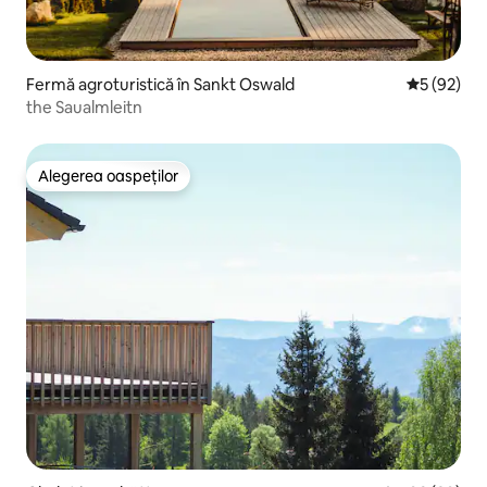
Fermă agroturistică în Sankt Oswald
Scor mediu 
5 (92)
the Saualmleitn
Alegerea oaspeților
Alegerea oaspeților