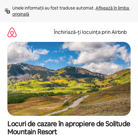
Ignoră
Unele informații au fost traduse automat. 
Afișează în limba 
și
originală
mergi
la
conținut
Închiriază-ți locuința prin Airbnb
Locuri de cazare în apropiere de Solitude
Mountain Resort