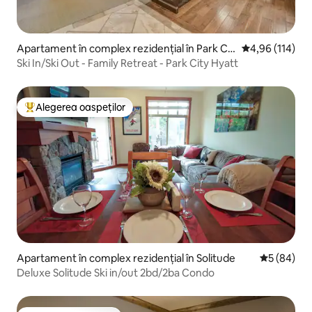
Apartament în complex rezidențial în Park Cit
Scor mediu de 4
4,96 (114)
y
Ski In/Ski Out - Family Retreat - Park City Hyatt
Alegerea oaspeților
Locuință din topul categoriei Alegerea oaspeților
Apartament în complex rezidențial în Solitude
Scor mediu 
5 (84)
Deluxe Solitude Ski in/out 2bd/2ba Condo