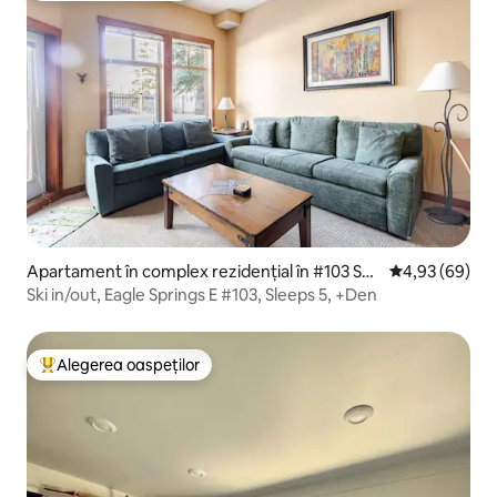
Apartament în complex rezidențial în #103 Soli
Scor mediu de 
4,93 (69)
tude
Ski in/out, Eagle Springs E #103, Sleeps 5, +Den
Alegerea oaspeților
Locuință din topul categoriei Alegerea oaspeților