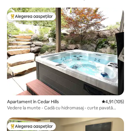
pătrați
Alegerea oaspeților
Locuință din topul categoriei Alegerea oaspeților
Apartament în Cedar Hills
Scor mediu de 4
4,91 (105)
Vedere la munte - Cadă cu hidromasaj - curte pavată
imensă + distracție la grătar
Alegerea oaspeților
Locuință din topul categoriei Alegerea oaspeților