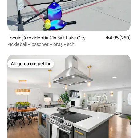
Locuință rezidențială în Salt Lake City
Scor mediu de 4
4,95 (260)
Pickleball + baschet + oraș + schi
Alegerea oaspeților
Alegerea oaspeților