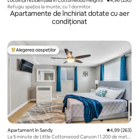
Locuință rezidențială în Cottonwood Heights
Scor mediu de 4
4,96 (250)
Refugiu spațios la munte, cu 1 dormitor.
Apartamente de închiriat dotate cu aer
condiționat
Alegerea oaspeților
Locuință din topul categoriei Alegerea oaspeților
Apartament în Sandy
Scor mediu de 4
4,99 (263)
La 5 minute de Little Cottonwood Canyon l 1.200 de metri