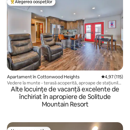
Alegerea oaspeților
Locuință din topul categoriei Alegerea oaspeților
Apartament în Cottonwood Heights
Scor mediu de 
4,97 (115)
Vedere la munte - terasă acoperită, aproape de stațiunile
Alte locuințe de vacanță excelente de
de schi
închiriat în apropiere de Solitude
Mountain Resort