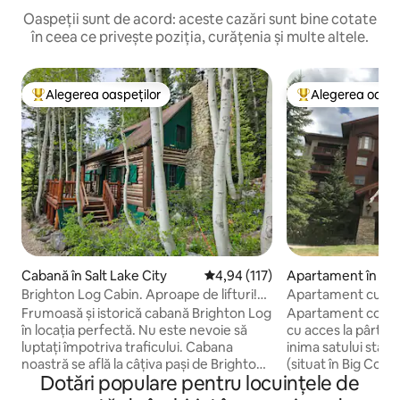
Oaspeții sunt de acord: aceste cazări sunt bine cotate
în ceea ce privește poziția, curățenia și multe altele.
Alegerea oaspeților
Alegerea oaspe
Locuință din topul categoriei Alegerea oaspeților
Locuință din topu
Cabană în Salt Lake City
Scor mediu de 4,94 din 5, 117 re
4,94 (117)
Apartament în com
dențial în Solitude
Brighton Log Cabin. Aproape de lifturi!
Apartament cu acce
Parcare gratuită.
Solitude Mountain
Frumoasă și istorică cabană Brighton Log
Apartament confor
în locația perfectă. Nu este nevoie să
cu acces la pârtie 
luptați împotriva traficului. Cabana
inima satului stațiu
noastră se află la câțiva pași de Brighton
(situat în Big Co
Dotări populare pentru locuințele de
Resort. Ne-am străduit să-și păstreze
Acest apartament 
frumusețea rustică, făcându-l în același
este unul dintre c