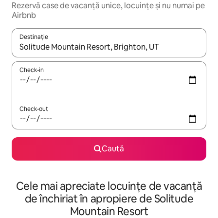
Rezervă case de vacanță unice, locuințe și nu numai pe
Airbnb
Destinație
Când se încarcă rezultatele, navighează folosind tastele săgeată î
Check-in
Check-out
Caută
Cele mai apreciate locuințe de vacanță
de închiriat în apropiere de Solitude
Mountain Resort