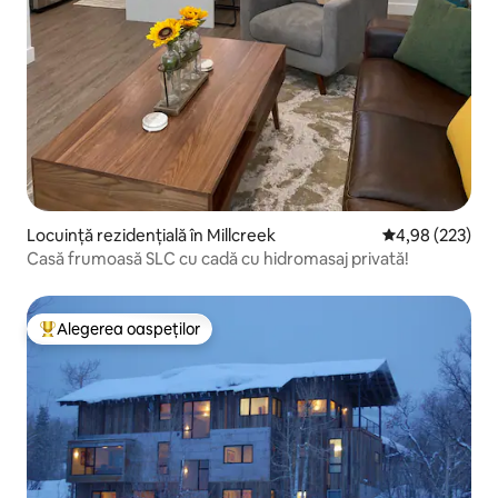
Locuință rezidențială în Millcreek
Scor mediu de 4
4,98 (223)
Casă frumoasă SLC cu cadă cu hidromasaj privată!
Alegerea oaspeților
Locuință din topul categoriei Alegerea oaspeților