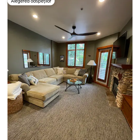
Alegerea oaspeților
Alegerea oaspeților