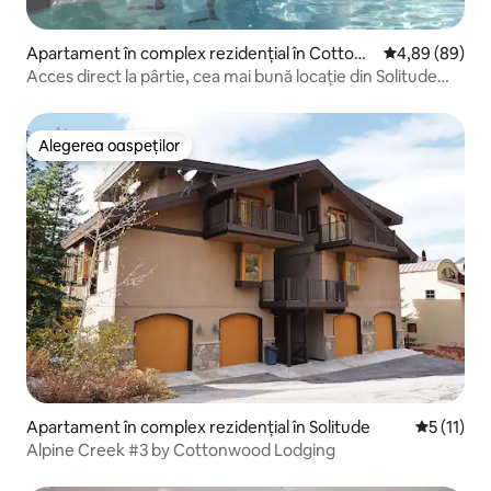
Apartament în complex rezidențial în Cotton
Scor mediu de 
4,89 (89)
wood Heights
Acces direct la pârtie, cea mai bună locație din Solitude
Resort Village
Alegerea oaspeților
Alegerea oaspeților
Apartament în complex rezidențial în Solitude
Scor mediu
5 (11)
Alpine Creek #3 by Cottonwood Lodging