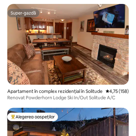
Super-gazdă
Super-gazdă
Apartament în complex rezidențial în Solitude
Scor mediu de 4
4,75 (158)
Renovat Powderhorn Lodge Ski In/Out Solitude A/C
Alegerea oaspeților
Locuință din topul categoriei Alegerea oaspeților