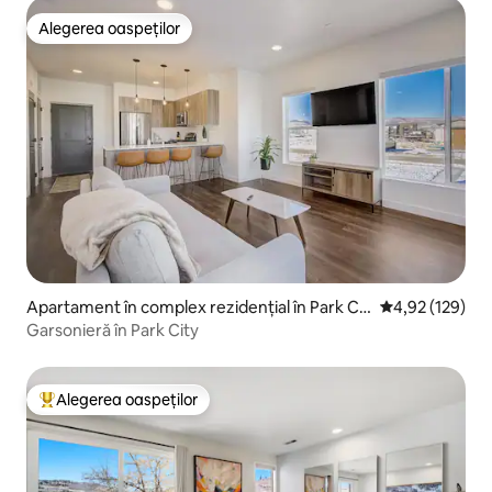
Alegerea oaspeților
Alegerea oaspeților
Apartament în complex rezidențial în Park Cit
Scor mediu de 4
4,92 (129)
y
Garsonieră în Park City
Alegerea oaspeților
Locuință din topul categoriei Alegerea oaspeților