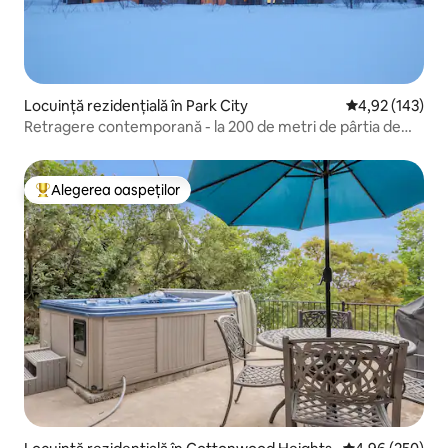
Locuință rezidențială în Park City
Scor mediu de 4
4,92 (143)
Retragere contemporană - la 200 de metri de pârtia de
schi
Alegerea oaspeților
Locuință din topul categoriei Alegerea oaspeților