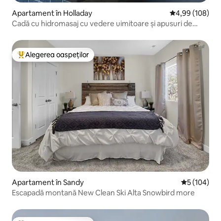
Apartament în Holladay
Scor mediu de 4
4,99 (108)
Cadă cu hidromasaj cu vedere uimitoare și apusuri de
soare lângă Canioane
Alegerea oaspeților
Locuință din topul categoriei Alegerea oaspeților
Apartament în Sandy
Scor mediu d
5 (104)
Escapadă montană New Clean Ski Alta Snowbird more