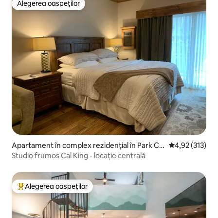
Alegerea oaspeților
Alegerea oaspeților
Apartament în complex rezidențial în Park Cit
Scor mediu de 4
4,92 (313)
y
Studio frumos Cal King - locație centrală
Alegerea oaspeților
Locuință din topul categoriei Alegerea oaspeților