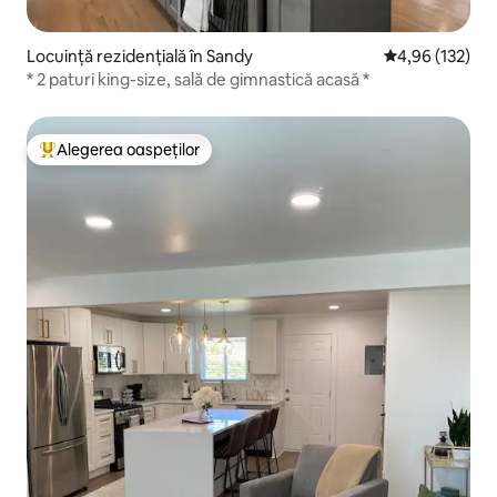
Locuință rezidențială în Sandy
Scor mediu de 4
4,96 (132)
* 2 paturi king-size, sală de gimnastică acasă *
Alegerea oaspeților
Locuință din topul categoriei Alegerea oaspeților