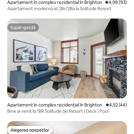
Apartament în complex rezidențial în Brighton
Scor mediu de 
4,99 (93)
Apartament modernizat 2Br/2Ba la Solitude Resort
Super-gazdă
Super-gazdă
Apartament în complex rezidențial în Brighton
Scor mediu de 
4,52 (44)
Bine ai venit la 1BR Solitude Ski Resort | Deck | Pool
Alegerea oaspeților
Alegerea oaspeților