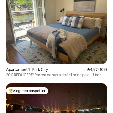
Apartament în Park City
Scor mediu de 4
4,97 (109)
20% REDUCERE! Partea de sus a străzii principale - 1 bdrm,
parcare GRATUITĂ
Alegerea oaspeților
Locuință din topul categoriei Alegerea oaspeților