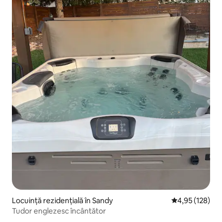
Locuință rezidențială în Sandy
Scor mediu de 4
4,95 (128)
Tudor englezesc încântător