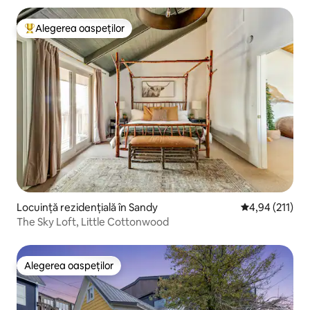
Alegerea oaspeților
Locuință din topul categoriei Alegerea oaspeților
Locuință rezidențială în Sandy
Scor mediu de 4
4,94 (211)
The Sky Loft, Little Cottonwood
Alegerea oaspeților
Alegerea oaspeților