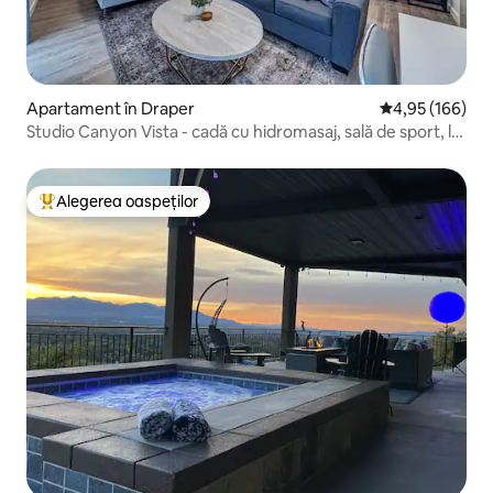
Apartament în Draper
Scor mediu de 4
4,95 (166)
Studio Canyon Vista - cadă cu hidromasaj, sală de sport, la
parter
Alegerea oaspeților
Locuință din topul categoriei Alegerea oaspeților