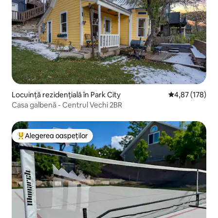
Locuință rezidențială în Park City
Scor mediu de 4
4,87 (178)
Casa galbenă - Centrul Vechi 2BR
Alegerea oaspeților
Locuință din topul categoriei Alegerea oaspeților