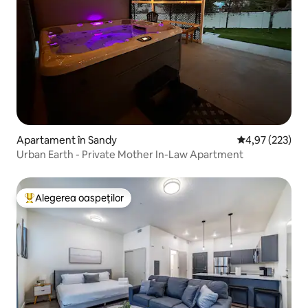
Apartament în Sandy
Scor mediu de 4
4,97 (223)
Urban Earth - Private Mother In-Law Apartment
Alegerea oaspeților
Locuință din topul categoriei Alegerea oaspeților