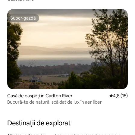
Super-gazdă
Super-gazdă
Casă de oaspeți în Carlton River
Scor mediu d
4,8 (15)
Bucură-te de natură: scăldat de lux în aer liber
Destinații de explorat