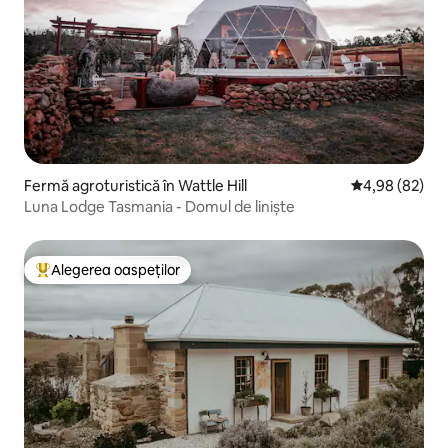
Fermă agroturistică în Wattle Hill
Scor mediu de 
4,98 (82)
Luna Lodge Tasmania - Domul de liniște
Alegerea oaspeților
Locuință din topul categoriei Alegerea oaspeților