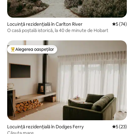
Locuință rezidențială în Carlton River
Scor mediu
5 (74)
O casă poștală istorică, la 40 de minute de Hobart
Alegerea oaspeților
Locuință din topul categoriei Alegerea oaspeților
Locuință rezidențială în Dodges Ferry
Scor mediu
5 (23)
Căsuța mare