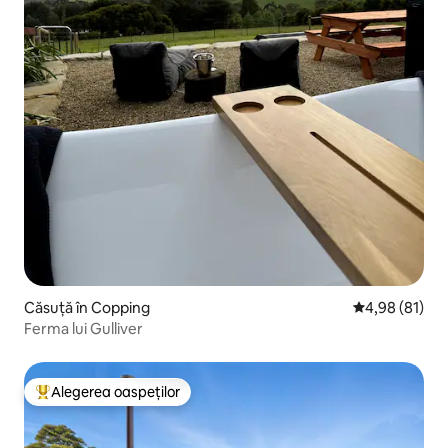
Căsuță în Copping
Scor mediu de 
4,98 (81)
Ferma lui Gulliver
Alegerea oaspeților
Locuință din topul categoriei Alegerea oaspeților