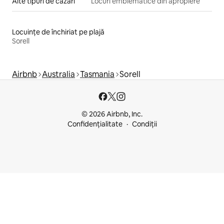
Alte tipuri de cazări
Locuri emblematice din apropiere
Locuințe de închiriat pe plajă
Sorell
Airbnb
Australia
Tasmania
Sorell
© 2026 Airbnb, Inc.
Confidențialitate
Condiții