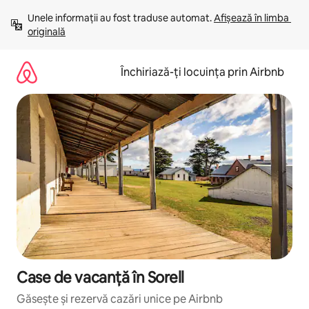
Ignoră
Unele informații au fost traduse automat. 
Afișează în limba 
și
originală
mergi
la
conținut
Închiriază-ți locuința prin Airbnb
Case de vacanță în Sorell
Găsește și rezervă cazări unice pe Airbnb