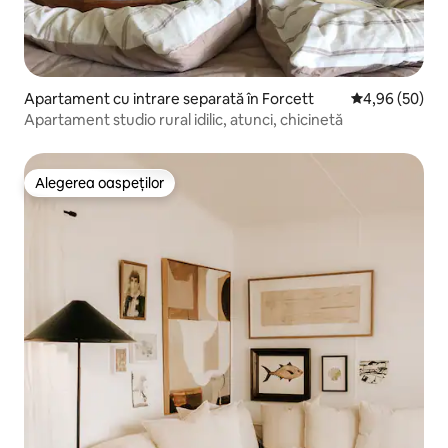
Apartament cu intrare separată în Forcett
Scor mediu de 
4,96 (50)
Apartament studio rural idilic, atunci, chicinetă
Alegerea oaspeților
Alegerea oaspeților