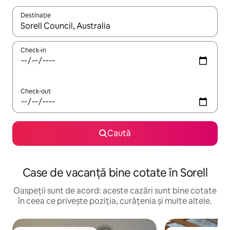
Destinație
Când se încarcă rezultatele, navighează folosind tastele săgeată î
Check-in
Check-out
Caută
Case de vacanță bine cotate în Sorell
Oaspeții sunt de acord: aceste cazări sunt bine cotate
în ceea ce privește poziția, curățenia și multe altele.