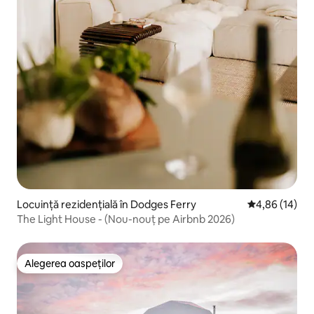
Locuință rezidențială în Dodges Ferry
Scor mediu de 
4,86 (14)
The Light House - (Nou-nouț pe Airbnb 2026)
Alegerea oaspeților
Alegerea oaspeților