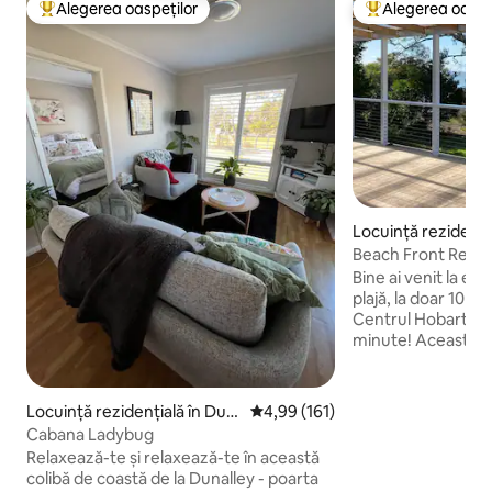
Alegerea oaspeților
Alegerea oaspe
Locuință din topul categoriei Alegerea oaspeților
Locuință din topu
Locuință rezidenți
na
Beach Front Retrea
tufișuri spre apă
Bine ai venit la ev
plajă, la doar 10 m
Centrul Hobart est
minute! Această c
amplasată în tufiș ș
plajă retrasă de-a 
tufiș (cu trepte), 
Locuință rezidențială în Dun
Scor mediu de 4,99 din 5, 161 re
4,99 (161)
esențială. Te vei 
alley
Cabana Ladybug
care lovește țărmul 
Relaxează-te și relaxează-te în această
uimitoare ale apei 
colibă de coastă de la Dunalley - poarta
Această escapadă