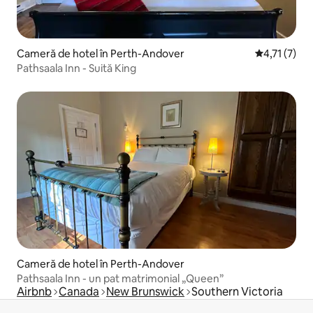
Cameră de hotel în Perth-Andover
Scor mediu d
4,71 (7)
Pathsaala Inn - Suită King
Cameră de hotel în Perth-Andover
Pathsaala Inn - un pat matrimonial „Queen”
Airbnb
Canada
New Brunswick
Southern Victoria