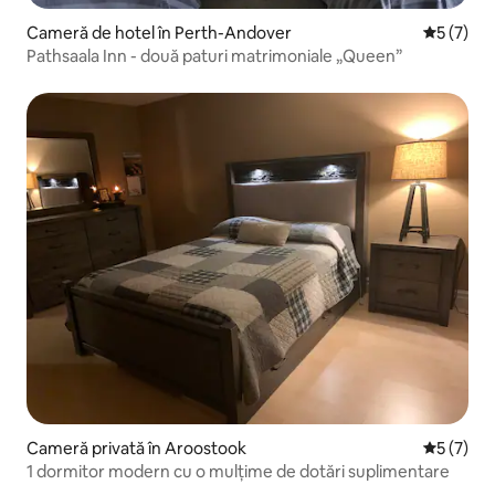
Cameră de hotel în Perth-Andover
Scor medi
5 (7)
Pathsaala Inn - două paturi matrimoniale „Queen”
Cameră privată în Aroostook
Scor medi
5 (7)
1 dormitor modern cu o mulțime de dotări suplimentare