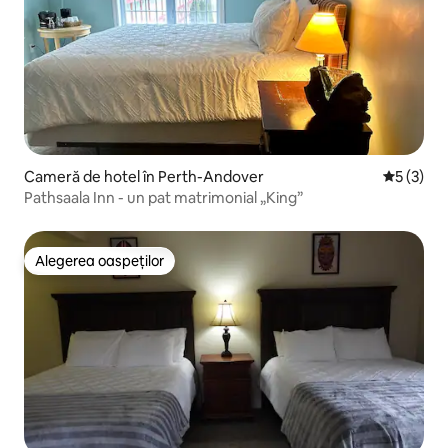
Cameră de hotel în Perth-Andover
Scor medi
5 (3)
Pathsaala Inn - un pat matrimonial „King”
Alegerea oaspeților
Alegerea oaspeților