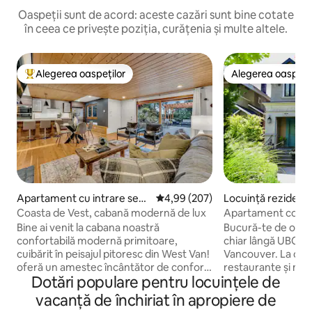
Oaspeții sunt de acord: aceste cazări sunt bine cotate
în ceea ce privește poziția, curățenia și multe altele.
Alegerea oaspeților
Alegerea oaspețil
Locuință din topul categoriei Alegerea oaspeților
Alegerea oaspețil
Apartament cu intrare sepa
Scor mediu de 4,99 din 5, 207 re
4,99 (207)
Locuință rezidenți
rată în West Vancouver
uver
Coasta de Vest, cabană modernă de lux
Apartament confort
lângă UBC
Bine ai venit la cabana noastră
Bucură-te de o uni
confortabilă modernă primitoare,
chiar lângă UBC în
cuibărit în peisajul pitoresc din West Van!
Vancouver. La câțiva pași de magazine,
oferă un amestec încântător de confort
restaurante și mij
Dotări populare pentru locuințele de
modern și farmec rustic, oferind un
comun. Parcare gr
refugiu liniștit pentru oaspeții care caută
stradă într-un carti
vacanță de închiriat în apropiere de
un refugiu relaxant. Acest costum de la
Doar aproximativ 