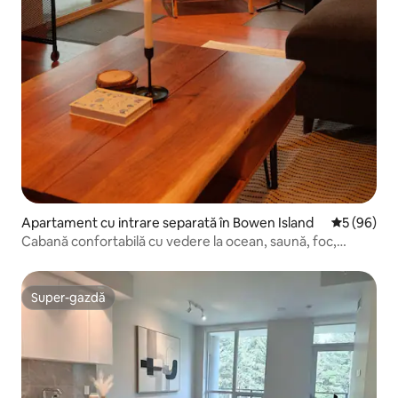
Apartament cu intrare separată în Bowen Island
Scor mediu 
5 (96)
Cabană confortabilă cu vedere la ocean, saună, foc,
trasee de plimbare
Super-gazdă
Super-gazdă