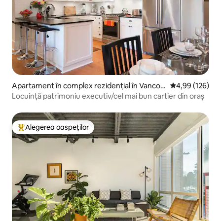
Apartament în complex rezidențial în Vancou
Scor mediu de 4
4,99 (126)
ver
Locuință patrimoniu executiv/cel mai bun cartier din oraș
Alegerea oaspeților
Locuință din topul categoriei Alegerea oaspeților