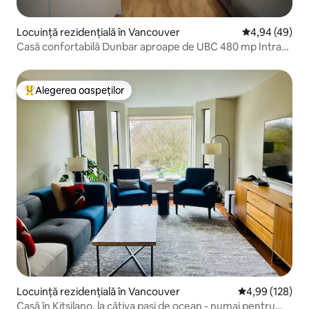
Locuință rezidențială în Vancouver
Scor mediu de 
4,94 (49)
Casă confortabilă Dunbar aproape de UBC 480 mp Intrare
privată
Alegerea oaspeților
Locuință din topul categoriei Alegerea oaspeților
Locuință rezidențială în Vancouver
Scor mediu de 4
4,99 (128)
Casă în Kitsilano, la câțiva pași de ocean - numai pentru