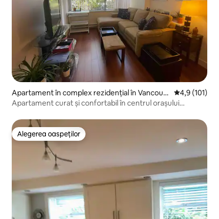
Apartament în complex rezidențial în Vancouv
Scor mediu de
4,9 (101)
er
Apartament curat și confortabil în centrul orașului
Vancouver
Alegerea oaspeților
Alegerea oaspeților