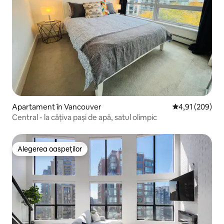
Apartament în Vancouver
Scor mediu de 4
4,91 (209)
Central - la câțiva pași de apă, satul olimpic
Alegerea oaspeților
Alegerea oaspeților