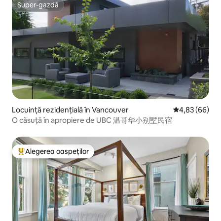
Super-gazdă
Super-gazdă
Locuință rezidențială în Vancouver
Scor mediu de 
4,83 (66)
O căsuță în apropiere de UBC 温哥华小别墅民宿
Alegerea oaspeților
Locuință din topul categoriei Alegerea oaspeților