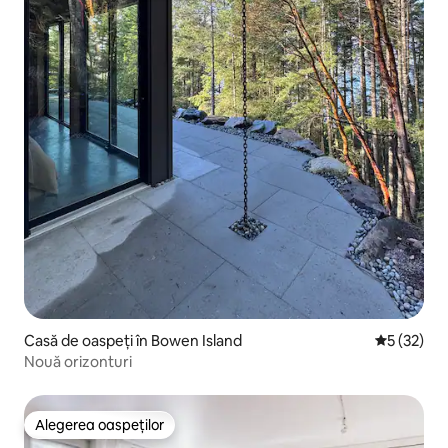
Casă de oaspeți în Bowen Island
Scor mediu
5 (32)
Nouă orizonturi
Alegerea oaspeților
Alegerea oaspeților