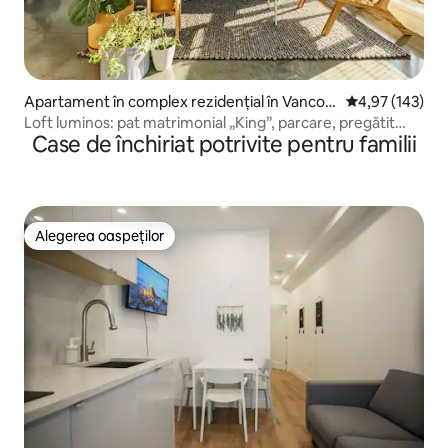
Apartament în complex rezidențial în Vancou
Scor mediu de 4
4,97 (143)
ver
Loft luminos: pat matrimonial „King”, parcare, pregătit
Case de închiriat potrivite pentru familii
pentru lucru la distanță
Alegerea oaspeților
Alegerea oaspeților