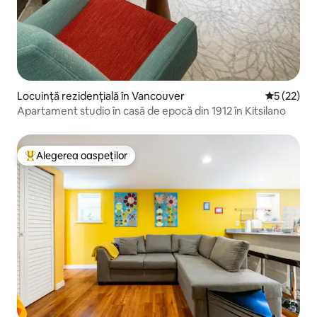
Locuință rezidențială în Vancouver
Scor mediu
5 (22)
Apartament studio în casă de epocă din 1912 în Kitsilano
Alegerea oaspeților
Locuință din topul categoriei Alegerea oaspeților