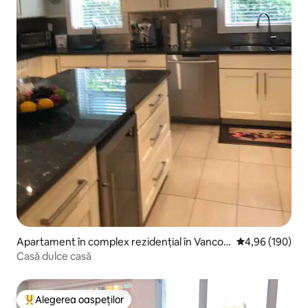
Apartament în complex rezidențial în Vancou
Scor mediu de 4
4,96 (190)
ver
Casă dulce casă
Alegerea oaspeților
Locuință din topul categoriei Alegerea oaspeților