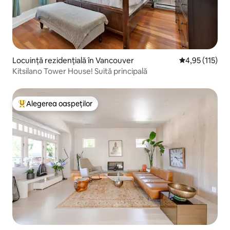
Locuință rezidențială în Vancouver
Scor mediu de 
4,95 (115)
Kitsilano Tower House! Suită principală
Alegerea oaspeților
Locuință din topul categoriei Alegerea oaspeților