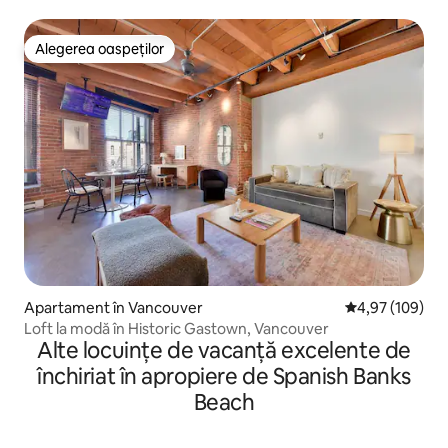
Vancouver
Alegerea oaspeților
Alegerea oaspeților
Apartament în Vancouver
Scor mediu de 4
4,97 (109)
Loft la modă în Historic Gastown, Vancouver
Alte locuințe de vacanță excelente de
închiriat în apropiere de Spanish Banks
Beach