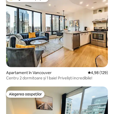
Locuință din topul categoriei Alegerea oaspeților
Apartament în Vancouver
Scor mediu de 4
4,98 (129)
Centru 2 dormitoare și 1 baie! Priveliști incredibile!
Alegerea oaspeților
Alegerea oaspeților