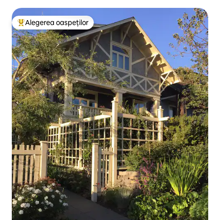
Alegerea oaspeților
Locuință din topul categoriei Alegerea oaspeților