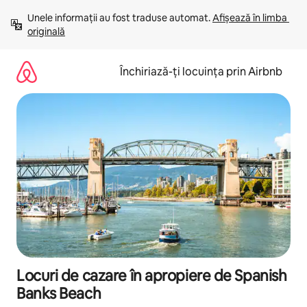
Ignoră
Unele informații au fost traduse automat. 
Afișează în limba 
și
originală
mergi
la
conținut
Închiriază-ți locuința prin Airbnb
Locuri de cazare în apropiere de Spanish
Banks Beach