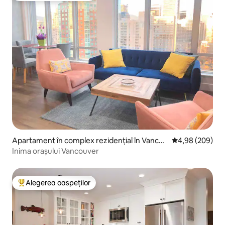
Apartament în complex rezidențial în Vancou
Scor mediu de 4
4,98 (209)
ver
Inima orașului Vancouver
Alegerea oaspeților
Locuință din topul categoriei Alegerea oaspeților