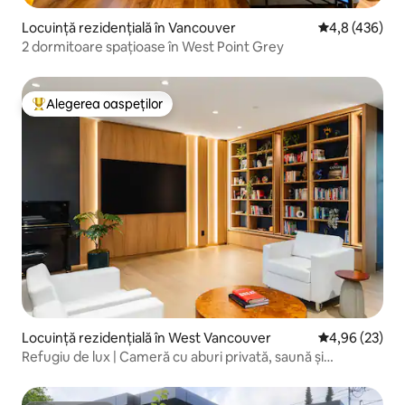
Locuință rezidențială în Vancouver
Scor mediu de 
4,8 (436)
2 dormitoare spațioase în West Point Grey
Alegerea oaspeților
Locuință din topul categoriei Alegerea oaspeților
Locuință rezidențială în West Vancouver
Scor mediu de 
4,96 (23)
Refugiu de lux | Cameră cu aburi privată, saună și
cinematograf