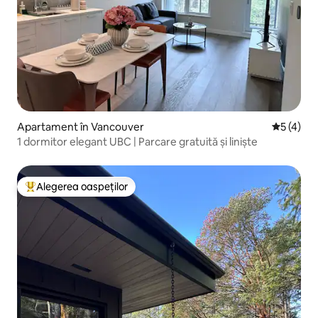
Apartament în Vancouver
Scor medi
5 (4)
1 dormitor elegant UBC | Parcare gratuită și liniște
Alegerea oaspeților
Locuință din topul categoriei Alegerea oaspeților