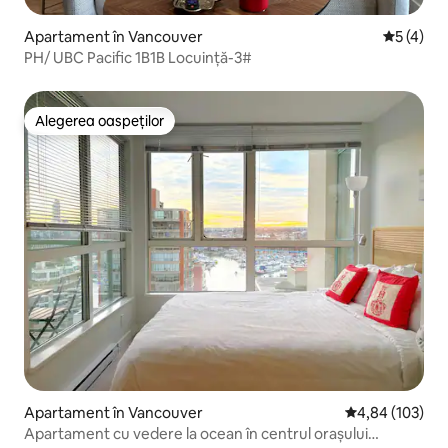
Apartament în Vancouver
Scor medi
5 (4)
PH/ UBC Pacific 1B1B Locuință-3#
Alegerea oaspeților
Alegerea oaspeților
Apartament în Vancouver
Scor mediu de 4
4,84 (103)
Apartament cu vedere la ocean în centrul orașului