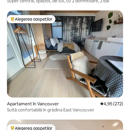
Super central, spațios, de lux, cu 2 dormitoare, 2 băi
Alegerea oaspeților
Locuință din topul categoriei Alegerea oaspeților
Apartament în Vancouver
Scor mediu de 4
4,95 (272)
Suită confortabilă în grădina East Vancouver
Alegerea oaspeților