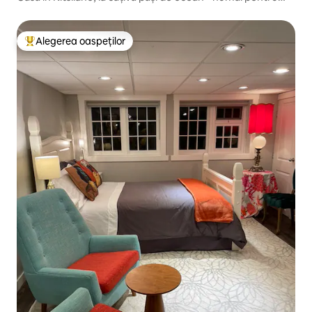
adulți
Alegerea oaspeților
Locuință din topul categoriei Alegerea oaspeților