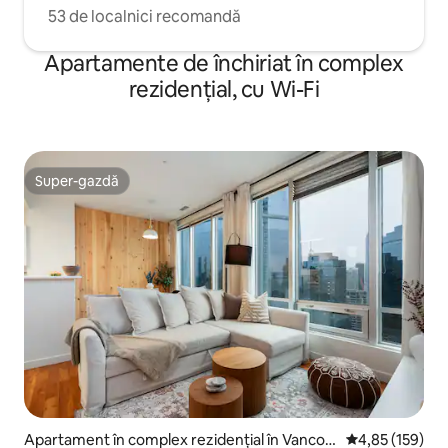
53 de localnici recomandă
Apartamente de închiriat în complex
rezidențial, cu Wi-Fi
Super-gazdă
Super-gazdă
Apartament în complex rezidențial în Vancou
Scor mediu de 4
4,85 (159)