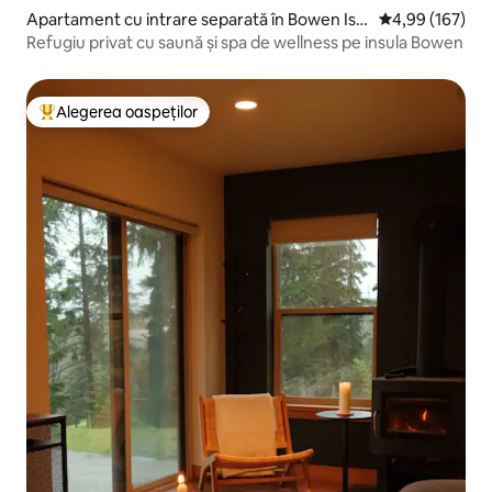
Apartament cu intrare separată în Bowen Isla
Scor mediu de 4
4,99 (167)
nd
Refugiu privat cu saună și spa de wellness pe insula Bowen
Alegerea oaspeților
Locuință din topul categoriei Alegerea oaspeților