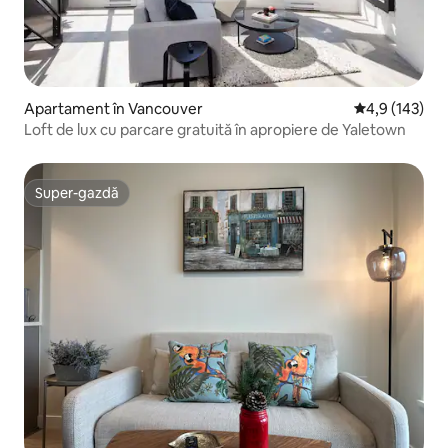
Apartament în Vancouver
Scor mediu de 
4,9 (143)
Loft de lux cu parcare gratuită în apropiere de Yaletown
Super-gazdă
Super-gazdă