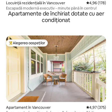
Locuință rezidențială în Vancouver
Scor mediu de 4
4,96 (178)
Escapadă modernă executiv - minute până în centru!
Apartamente de închiriat dotate cu aer
condiționat
Alegerea oaspeților
Locuință din topul categoriei Alegerea oaspeților
Apartament în Vancouver
Scor mediu de 4
4,97 (375)