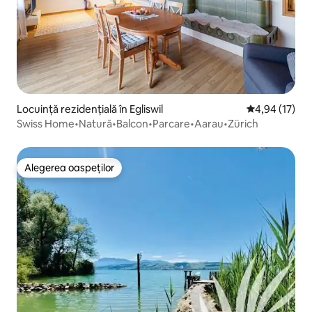
Locuință rezidențială în Egliswil
Scor mediu de 
4,94 (17)
Swiss Home•Natură•Balcon•Parcare•Aarau•Zürich
Alegerea oaspeților
Alegerea oaspeților