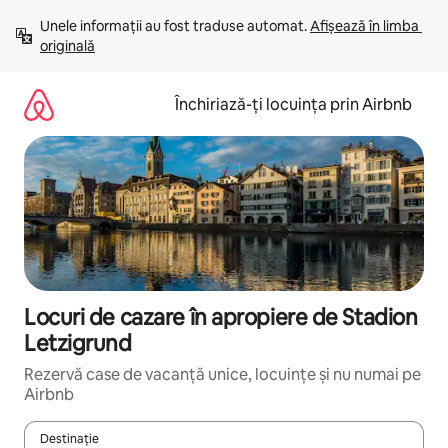
Ignoră
Unele informații au fost traduse automat. 
Afișează în limba 
și
originală
mergi
la
conținut
Închiriază-ți locuința prin Airbnb
Locuri de cazare în apropiere de Stadion
Letzigrund
Rezervă case de vacanță unice, locuințe și nu numai pe
Airbnb
Destinație