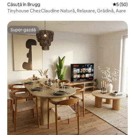
Căsuță în Brugg
Scor mediu 
5 (50)
Tinyhouse ChezClaudine Natură, Relaxare, Grădină, Aare
Super-gazdă
Super-gazdă