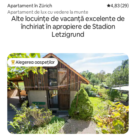
Apartament în Zürich
Scor mediu de 
4,83 (29)
Apartament de lux cu vedere la munte
Alte locuințe de vacanță excelente de
închiriat în apropiere de Stadion
Letzigrund
Alegerea oaspeților
Locuință din topul categoriei Alegerea oaspeților