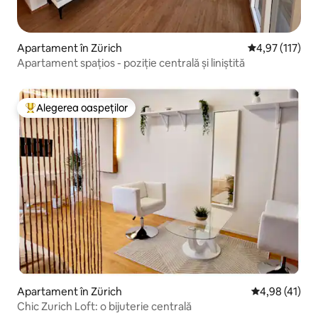
Apartament în Zürich
Scor mediu de 
4,97 (117)
Apartament spațios - poziție centrală și liniștită
Alegerea oaspeților
Locuință din topul categoriei Alegerea oaspeților
Apartament în Zürich
Scor mediu de 
4,98 (41)
Chic Zurich Loft: o bijuterie centrală