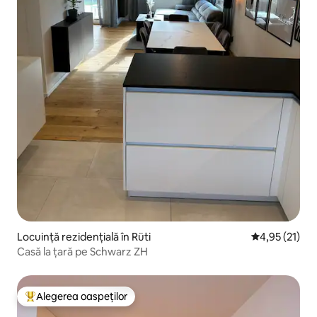
Locuință rezidențială în Rüti
Scor mediu de
4,95 (21)
Casă la țară pe Schwarz ZH
Alegerea oaspeților
Locuință din topul categoriei Alegerea oaspeților