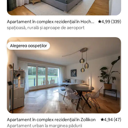
Apartament în complex rezidențial în Hochfe
Scor mediu de 4
4,99 (339)
lden
spațioasă, rurală și aproape de aeroport
Alegerea oaspeților
Alegerea oaspeților
Apartament în complex rezidențial în Zollikon
Scor mediu de 
4,94 (47)
Apartament urban la marginea pădurii