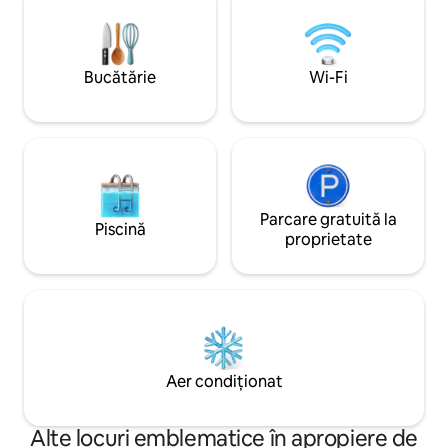
2 minute de mers cu trenul până la gara
câțiva pași. Desc
principală, 9 minute cu trenul până la
istorie și lux mod
aeroport și 11 minute cu trenul până la
amintiri de durată 
Lacul Zurich (Tiefenbrunnen). 3 minute
Bucătărie
Wi-Fi
până la supermarketuri, săli de sport,
baruri și cluburi
Parcare gratuită la
Piscină
proprietate
Aer condiționat
Alte locuri emblematice în apropiere de