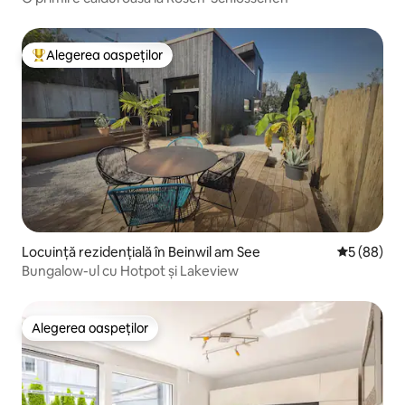
Alegerea oaspeților
Locuință din topul categoriei Alegerea oaspeților
Locuință rezidențială în Beinwil am See
Scor mediu 
5 (88)
Bungalow-ul cu Hotpot și Lakeview
Alegerea oaspeților
Alegerea oaspeților