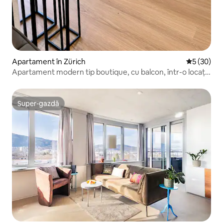
Apartament în Zürich
Scor mediu 
5 (30)
Apartament modern tip boutique, cu balcon, într-o locație
de top
Super-gazdă
Super-gazdă