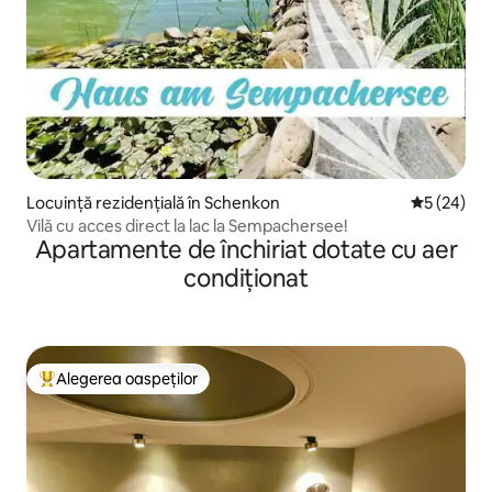
Locuință rezidențială în Schenkon
Scor mediu 
5 (24)
Vilă cu acces direct la lac la Sempachersee!
Apartamente de închiriat dotate cu aer
condiționat
Alegerea oaspeților
Locuință din topul categoriei Alegerea oaspeților