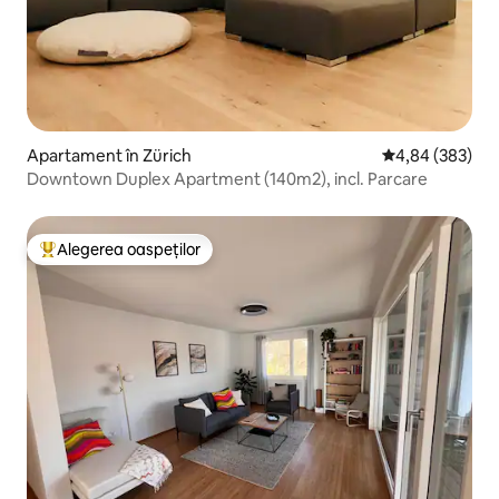
Apartament în Zürich
Scor mediu de 4
4,84 (383)
Downtown Duplex Apartment (140m2), incl. Parcare
Alegerea oaspeților
Locuință din topul categoriei Alegerea oaspeților