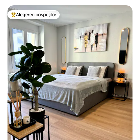
Alegerea oaspeților
Locuință din topul categoriei Alegerea oaspeților