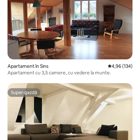
Apartament în Sins
Scor mediu de 4
4,96 (134)
Apartament cu 3,5 camere, cu vedere la munte.
Super-gazdă
Super-gazdă