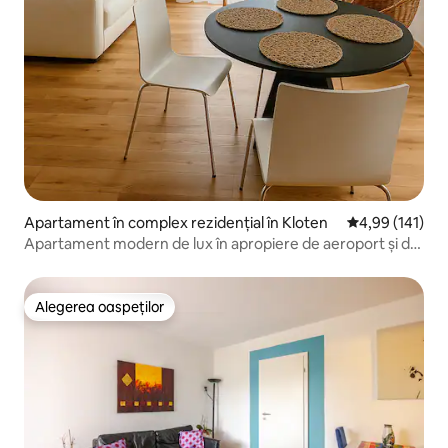
Apartament în complex rezidențial în Kloten
Scor mediu de 4
4,99 (141)
Apartament modern de lux în apropiere de aeroport și de
orașul Zurich
Alegerea oaspeților
Alegerea oaspeților