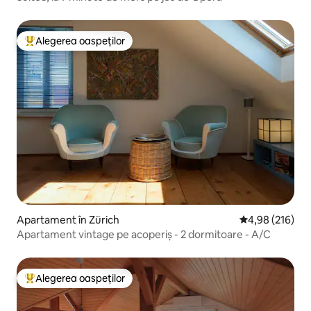
Alegerea oaspeților
Locuință din topul categoriei Alegerea oaspeților
Apartament în Zürich
Scor mediu de 4
4,98 (216)
Apartament vintage pe acoperiș - 2 dormitoare - A/C
Alegerea oaspeților
Locuință din topul categoriei Alegerea oaspeților