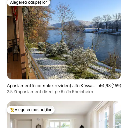
Alegerea oaspeților
Alegerea oaspeților
Apartament în complex rezidențial în Küssab
Scor mediu de 4
4,93 (169)
erg
2.5 Zi apartament direct pe Rin în Rheinheim
Alegerea oaspeților
Locuință din topul categoriei Alegerea oaspeților