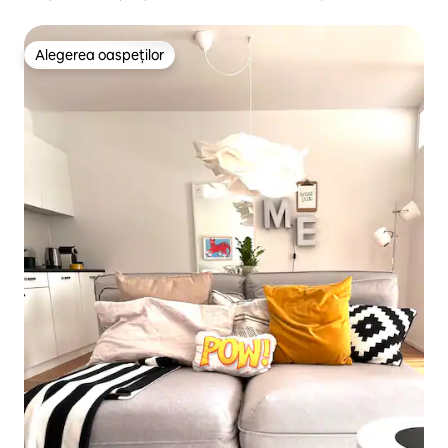
Alegerea oaspeților
Alegerea oaspeților