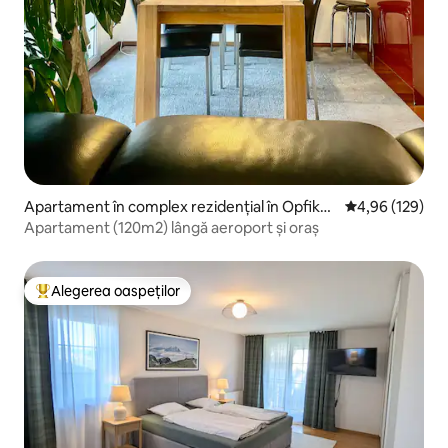
Apartament în complex rezidențial în Opfiko
Scor mediu de 4
4,96 (129)
n
Apartament (120m2) lângă aeroport și oraș
Alegerea oaspeților
Locuință din topul categoriei Alegerea oaspeților