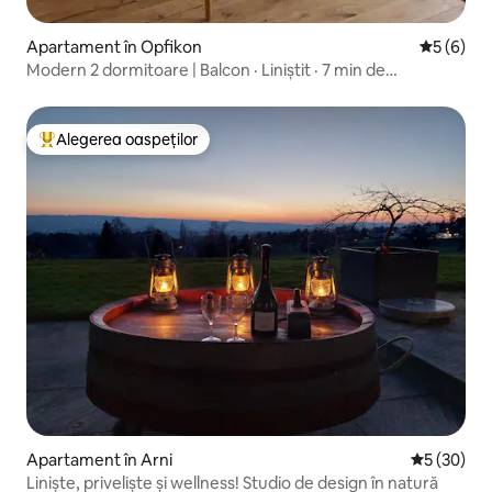
Apartament în Opfikon
Scor medi
5 (6)
Modern 2 dormitoare | Balcon · Liniștit · 7 min de
Aeroportul ZRH
Alegerea oaspeților
Locuință din topul categoriei Alegerea oaspeților
Apartament în Arni
Scor mediu 
5 (30)
Liniște, priveliște și wellness! Studio de design în natură