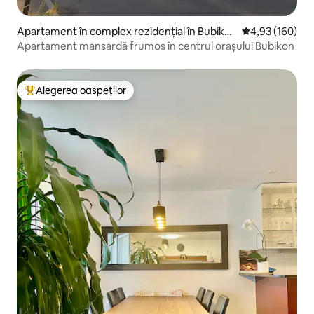
Apartament în complex rezidențial în Bubiko
Scor mediu de 4
4,93 (160)
n
Apartament mansardă frumos în centrul orașului Bubikon
Alegerea oaspeților
Locuință din topul categoriei Alegerea oaspeților