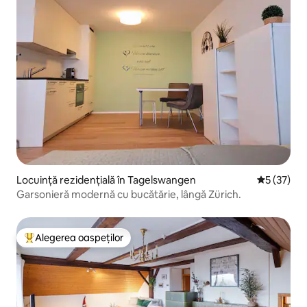
Locuință rezidențială în Tagelswangen
Scor mediu
5 (37)
Garsonieră modernă cu bucătărie, lângă Zürich.
Alegerea oaspeților
Locuință din topul categoriei Alegerea oaspeților