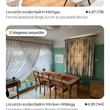
Locuință rezidențială în Klettgau
Scor mediu de 4
4,87 (118)
Fermă spațioasă lângă Zurich și cascadele Rinului
Alegerea oaspeților
Locuință din topul categoriei Alegerea oaspeților
Locuință rezidențială în Möriken-Wildegg
Scor mediu de 4
4,99 (144)
O primire călduroasă la Rosen-Schlösschen