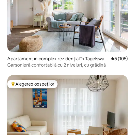
Apartament în complex rezidențial în Tagelswan
Scor mediu d
5 (105)
gen
Garsonieră confortabilă cu 2 niveluri, cu grădină
Alegerea oaspeților
Locuință din topul categoriei Alegerea oaspeților