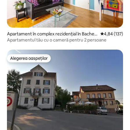
Apartament în complex rezidențial în Bachen
Scor mediu de 4
4,84 (137)
bülach
Apartamentul tău cu o cameră pentru 2 persoane
Alegerea oaspeților
Alegerea oaspeților