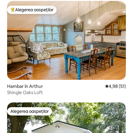
Alegerea oaspeților
Locuință din topul categoriei Alegerea oaspeților
Hambar în Arthur
Scor mediu de 
4,98 (51)
Shingle Oaks Loft
Alegerea oaspeților
Alegerea oaspeților