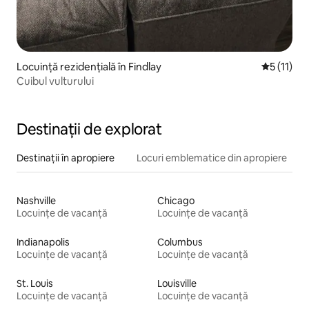
Locuință rezidențială în Findlay
Scor mediu
5 (11)
Cuibul vulturului
Destinații de explorat
Destinații în apropiere
Locuri emblematice din apropiere
Nashville
Chicago
Locuințe de vacanță
Locuințe de vacanță
Indianapolis
Columbus
Locuințe de vacanță
Locuințe de vacanță
St. Louis
Louisville
Locuințe de vacanță
Locuințe de vacanță