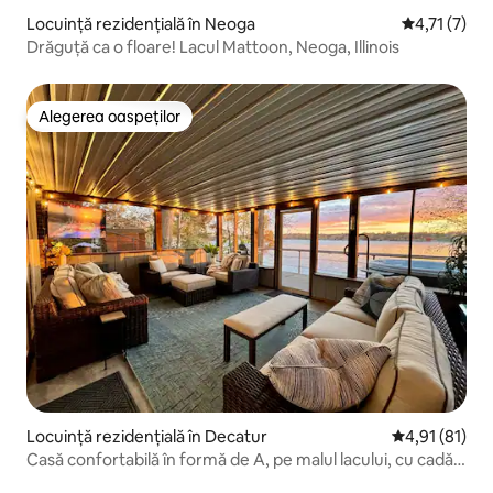
Locuință rezidențială în Neoga
Scor mediu d
4,71 (7)
Drăguță ca o floare! Lacul Mattoon, Neoga, Illinois
Alegerea oaspeților
Alegerea oaspeților
Locuință rezidențială în Decatur
Scor mediu de
4,91 (81)
Casă confortabilă în formă de A, pe malul lacului, cu cadă
cu hidromasaj și doc