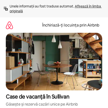
Ignoră
Unele informații au fost traduse automat. 
Afișează în limba 
și
originală
mergi
la
conținut
Închiriază-ți locuința prin Airbnb
Case de vacanță în Sullivan
Găsește și rezervă cazări unice pe Airbnb