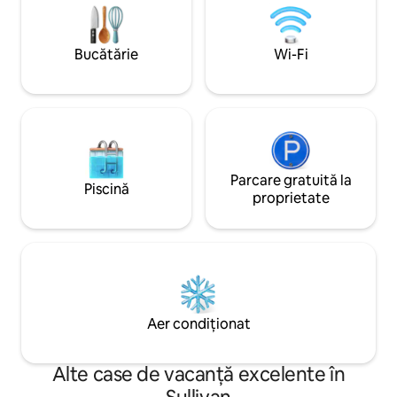
televizorul tău cu ecran mare. Urmărirea
de pe terasă sau p
apusului deasupra terenului de golf de
te în interior în c
pe puntea din spate.
este situat ideal în
Bucătărie
Wi-Fi
Illinois și în aprop
Parcare gratuită la
Piscină
proprietate
Aer condiționat
Alte case de vacanță excelente în