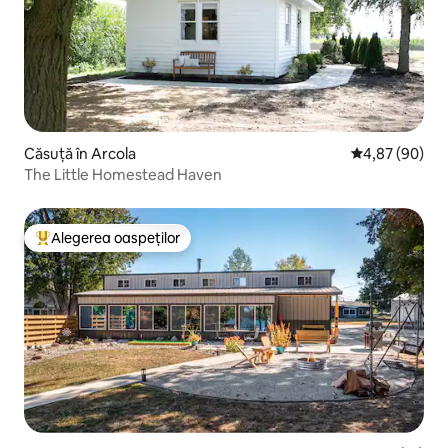
Căsuță în Arcola
Scor mediu de 
4,87 (90)
The Little Homestead Haven
Alegerea oaspeților
Locuință din topul categoriei Alegerea oaspeților