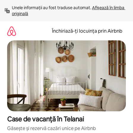
Ignoră
Unele informații au fost traduse automat. 
Afișează în limba 
și
originală
mergi
la
conținut
Închiriază-ți locuința prin Airbnb
Case de vacanță în Telanai
Găsește și rezervă cazări unice pe Airbnb