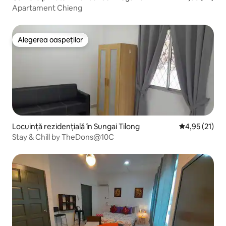
Apartament Chieng
Alegerea oaspeților
Alegerea oaspeților
Locuință rezidențială în Sungai Tilong
Scor mediu de
4,95 (21)
Stay & Chill by TheDons@10C