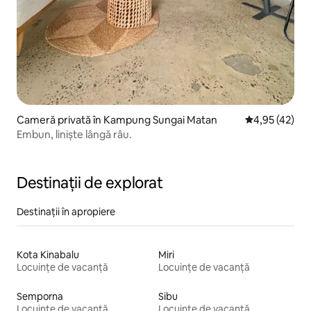
Cameră privată în Kampung Sungai Matan
Scor mediu de 
4,95 (42)
Embun, liniște lângă râu.
Destinații de explorat
Destinații în apropiere
Kota Kinabalu
Miri
Locuințe de vacanță
Locuințe de vacanță
Semporna
Sibu
Locuințe de vacanță
Locuințe de vacanță