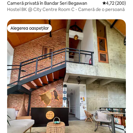
Cameră privată în Bandar Seri Begawan
Scor mediu de 4
4,72 (200)
Hostel BK @ City Centre Room C - Cameră de o persoană
Alegerea oaspeților
Alegerea oaspeților