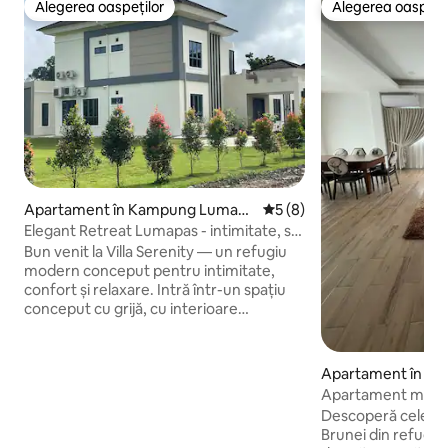
Alegerea oaspeților
Alegerea oaspețil
Alegerea oaspeților
Alegerea oaspețil
Apartament în Kampung Lumapa
Scor mediu de 5 din 5, 8 re
5 (8)
s
Elegant Retreat Lumapas - intimitate, stil
și confort
Bun venit la Villa Serenity — un refugiu
modern conceput pentru intimitate,
confort și relaxare. Intră într-un spațiu
conceput cu grijă, cu interioare
primitoare și o atmosferă liniștitoare,
perfect pentru relaxare sau pur și simplu
pentru a te bucura de un refugiu liniștit.
Apartament în Ban
În aer liber, curtea spațioasă oferă un
gawan
Apartament moder
cadru primitor pentru cafeaua de
inima orașului Ga
Descoperă cele ma
dimineață sau o seară relaxantă, sub un
Brunei din refugiul
iluminat ambiental discret. Proprietatea