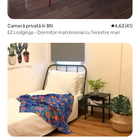
Cameră privată în BN
Scor mediu de
4,63 (41)
EZ Lodgings - Dormitor matrimonial cu ferestre mari