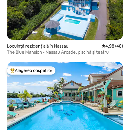
Locuință rezidențială în Nassau
Scor mediu de 
4,98 (48)
The Blue Mansion - Nassau Arcade, piscină și teatru
Alegerea oaspeților
Locuință din topul categoriei Alegerea oaspeților