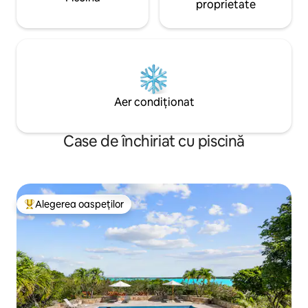
proprietate
Aer condiționat
Case de închiriat cu piscină
Alegerea oaspeților
Locuință din topul categoriei Alegerea oaspeților