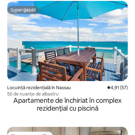
Super-gazdă
Super-gazdă
Locuință rezidențială în Nassau
Scor mediu de
4,91 (57)
50 de nuanțe de albastru
Apartamente de închiriat în complex
rezidențial cu piscină