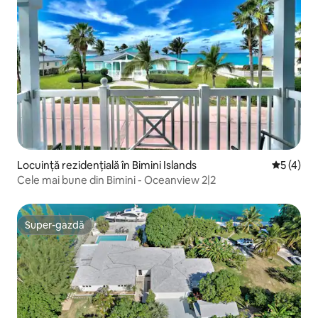
Locuință rezidențială în Bimini Islands
Scor medi
5 (4)
Cele mai bune din Bimini - Oceanview 2|2
Super-gazdă
Super-gazdă