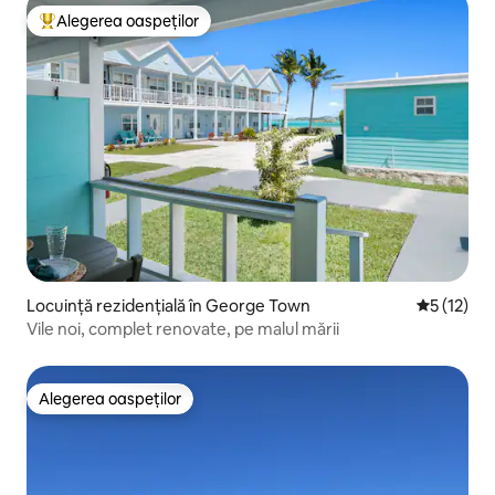
Alegerea oaspeților
Locuință din topul categoriei Alegerea oaspeților
Locuință rezidențială în George Town
Scor mediu
5 (12)
Vile noi, complet renovate, pe malul mării
Alegerea oaspeților
Alegerea oaspeților