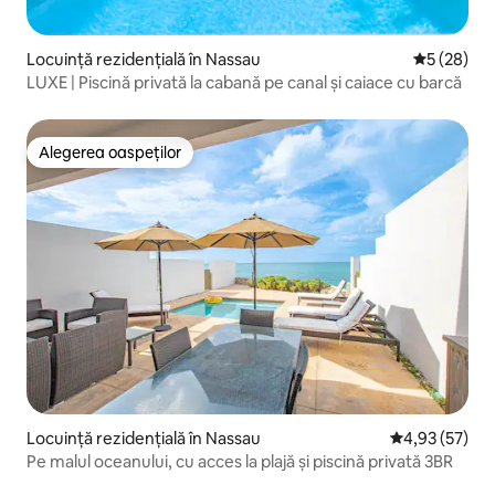
Locuință rezidențială în Nassau
Scor mediu 
5 (28)
LUXE | Piscină privată la cabană pe canal și caiace cu barcă
Alegerea oaspeților
Alegerea oaspeților
Locuință rezidențială în Nassau
Scor mediu de 
4,93 (57)
Pe malul oceanului, cu acces la plajă și piscină privată 3BR