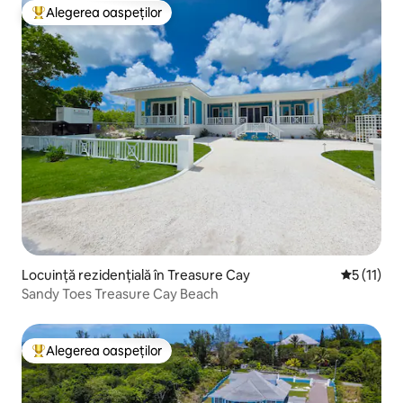
Alegerea oaspeților
Locuință din topul categoriei Alegerea oaspeților
Locuință rezidențială în Treasure Cay
Scor mediu
5 (11)
Sandy Toes Treasure Cay Beach
Alegerea oaspeților
Locuință din topul categoriei Alegerea oaspeților