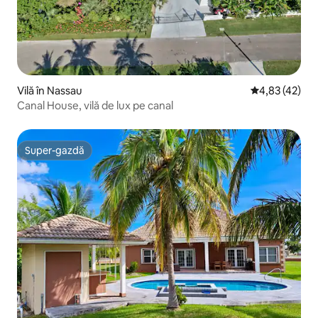
Vilă în Nassau
Scor mediu de 
4,83 (42)
Canal House, vilă de lux pe canal
Super-gazdă
Super-gazdă