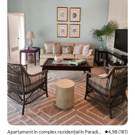
Apartament în complex rezidențial în Paradis
Scor mediu de 4
4,98 (181)