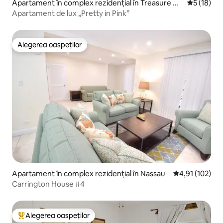
Apartament în complex rezidențial în Treasure Ca
Scor mediu
5 (18)
y
Apartament de lux „Pretty in Pink”
Alegerea oaspeților
Alegerea oaspeților
Apartament în complex rezidențial în Nassau
Scor mediu de 4
4,91 (102)
Carrington House #4
Alegerea oaspeților
Locuință din topul categoriei Alegerea oaspeților