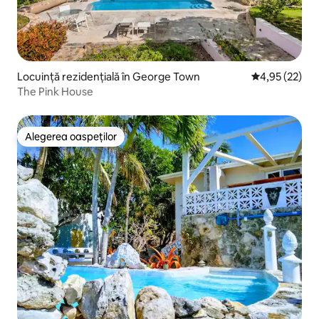
Locuință rezidențială în George Town
Scor mediu de 
4,95 (22)
The Pink House
Alegerea oaspeților
Alegerea oaspeților