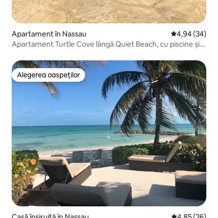
Apartament în Nassau
Scor mediu de 
4,94 (34)
Apartament Turtle Cove lângă Quiet Beach, cu piscine și
sală de sport
Alegerea oaspeților
Alegerea oaspeților
Casă înșiruită în Nassau
Scor mediu de 
4,85 (26)