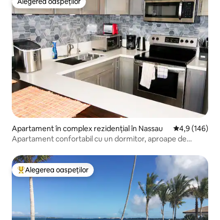
Alegerea oaspeților
Alegerea oaspeților
Apartament în complex rezidențial în Nassau
Scor mediu de 
4,9 (146)
Apartament confortabil cu un dormitor, aproape de
unitatea 1 de pe plajă prin cablu
Alegerea oaspeților
Locuință din topul categoriei Alegerea oaspeților