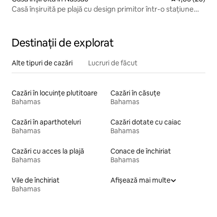
Casă înșiruită pe plajă cu design primitor într-o stațiune
închisă
Destinații de explorat
Alte tipuri de cazări
Lucruri de făcut
Cazări în locuințe plutitoare
Cazări în căsuțe
Bahamas
Bahamas
Cazări în aparthoteluri
Cazări dotate cu caiac
Bahamas
Bahamas
Cazări cu acces la plajă
Conace de închiriat
Bahamas
Bahamas
Vile de închiriat
Afișează mai multe
Bahamas