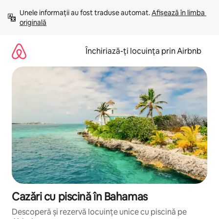
Ignoră
Unele informații au fost traduse automat. 
Afișează în limba 
și
originală
mergi
la
conținut
Închiriază-ți locuința prin Airbnb
Cazări cu piscină în Bahamas
Descoperă și rezervă locuințe unice cu piscină pe