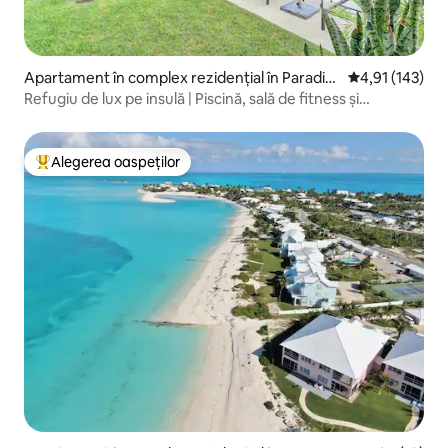
Apartament în complex rezidențial în Paradis
Scor mediu de 4
4,91 (143)
e Island, The Bahamas, SP-60343
Refugiu de lux pe insulă | Piscină, sală de fitness și
generator
Alegerea oaspeților
Locuință din topul categoriei Alegerea oaspeților