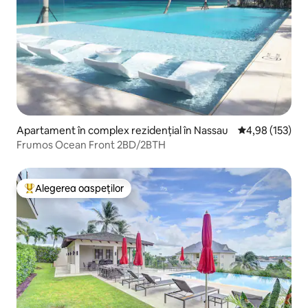
Apartament în complex rezidențial în Nassau
Scor mediu de 4
4,98 (153)
Frumos Ocean Front 2BD/2BTH
Alegerea oaspeților
Locuință din topul categoriei Alegerea oaspeților