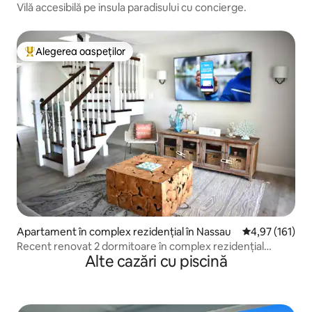
e Island
Vilă accesibilă pe insula paradisului cu concierge.
Alegerea oaspeților
Locuință din topul categoriei Alegerea oaspeților
Apartament în complex rezidențial în Nassau
Scor mediu de 4
4,97 (161)
Recent renovat 2 dormitoare în complex rezidențial
Alte cazări cu piscină
Paradise Island