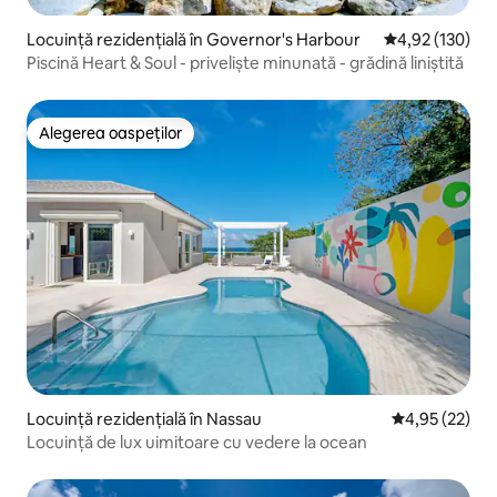
Locuință rezidențială în Governor's Harbour
Scor mediu de 4
4,92 (130)
Piscină Heart & Soul - priveliște minunată - grădină liniștită
Alegerea oaspeților
Alegerea oaspeților
Locuință rezidențială în Nassau
Scor mediu de 
4,95 (22)
Locuință de lux uimitoare cu vedere la ocean