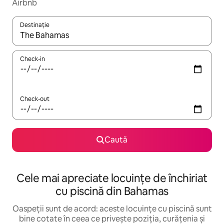
Airbnb
Destinație
Când se încarcă rezultatele, navighează folosind tastele săgeată î
Check-in
Check-out
Caută
Cele mai apreciate locuințe de închiriat
cu piscină din Bahamas
Oaspeții sunt de acord: aceste locuințe cu piscină sunt
bine cotate în ceea ce privește poziția, curățenia și