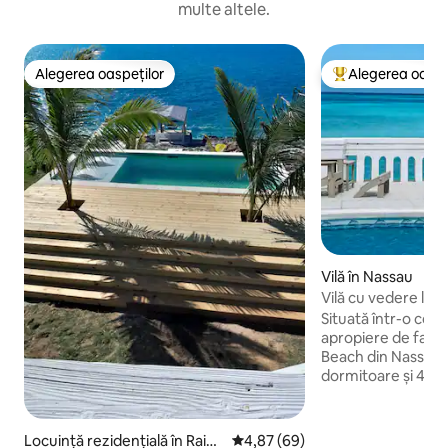
multe altele.
Alegerea oaspeților
Alegerea oaspe
Alegerea oaspeților
Locuință din topu
Vilă în Nassau
Vilă cu vedere la o
priveliști uimitoar
Situată într-o comu
apropiere de faim
Beach din Nassau, 
dormitoare și 4 băi
are o piscină privat
ocean. Proprietatea
de magazine alime
Locuință rezidențială în Rainb
Scor mediu de 4,87 din 5, 69 re
4,87 (69)