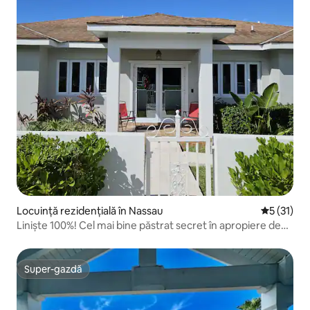
Locuință rezidențială în Nassau
Scor mediu
5 (31)
Liniște 100%! Cel mai bine păstrat secret în apropiere de
Albany!
Super-gazdă
Super-gazdă