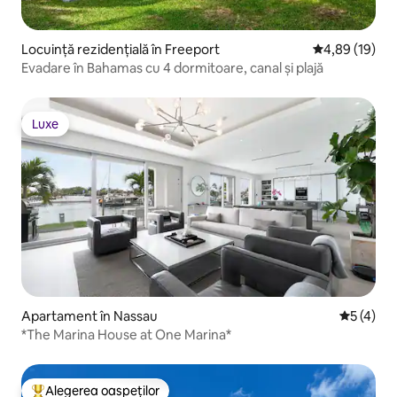
Locuință rezidențială în Freeport
Scor mediu de 
4,89 (19)
Evadare în Bahamas cu 4 dormitoare, canal și plajă
Luxe
Luxe
Apartament în Nassau
Scor medi
5 (4)
*The Marina House at One Marina*
Alegerea oaspeților