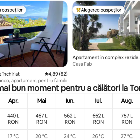
 oaspeților
Alegerea oaspeților
 oaspeților
Locuință din topul categoriei A
Apartament în complex rezide
ial
Casa Fab
5, 92 recenzii
 închiriat
Scor mediu de 4,89 din 5, 82 recenzii
4,89 (82)
anco, apartament pentru familii
mai bun moment pentru a călători la T
Apr.
Mai
Iun.
Iul.
Aug.
440 L
467 L
562 L
662 L
757 L
RON
RON
RON
RON
RON
17 °C
20 °C
24 °C
26 °C
27 °C