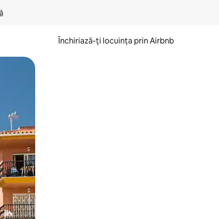
lă
Închiriază-ți locuința prin Airbnb