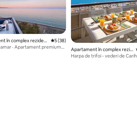
t în complex rezidenț
Scor mediu de 5 din 5, 38 recenzii
5 (38)
ayamar · Apartament premium
5, 81 recenzii
Apartament în complex rezid
u priveliști
ențial
Harpa de trifoi - vederi de Cari