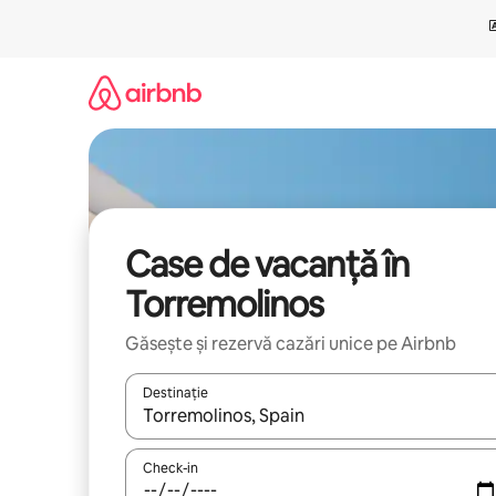
Ignoră
și
mergi
la
conținut
Case de vacanță în
Torremolinos
Găsește și rezervă cazări unice pe Airbnb
Destinație
Când se încarcă rezultatele, navighează folosind tas
Check-in