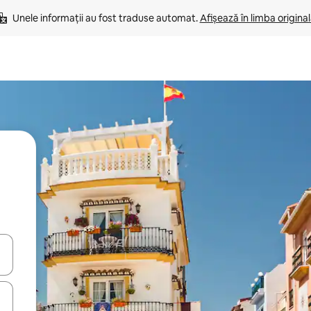
Unele informații au fost traduse automat. 
Afișează în limba origina
tele săgeată în sus și în jos sau prin gesturi de atingere ori glisare.