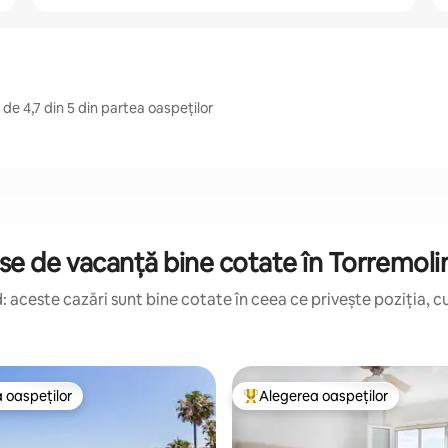
de 4,7 din 5 din partea oaspeților
se de vacanță bine cotate în Torremoli
 aceste cazări sunt bine cotate în ceea ce privește poziția, cu
 oaspeților
Alegerea oaspeților
 oaspeților
Locuință din topul categoriei A