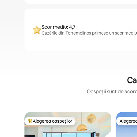
Scor mediu: 4,7
Cazările din Torremolinos primesc un scor mediu 
Ca
Oaspeții sunt de acord:
Alegerea oaspeților
Alegerea
Locuință din topul categoriei Alegerea oaspeților
Alegerea