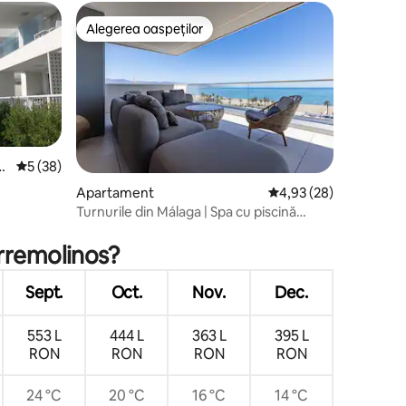
Alegerea oaspeților
legerea oaspeților
Alegerea oaspeților
nț
Scor mediu de 5 din 5, 38 recenzii
5 (38)
Apartament
Scor mediu de 4,93 din
4,93 (28)
Turnurile din Málaga | Spa cu piscină
infinită și orizont emblematic
orremolinos?
Sept.
Oct.
Nov.
Dec.
553 L
444 L
363 L
395 L
RON
RON
RON
RON
24 °C
20 °C
16 °C
14 °C