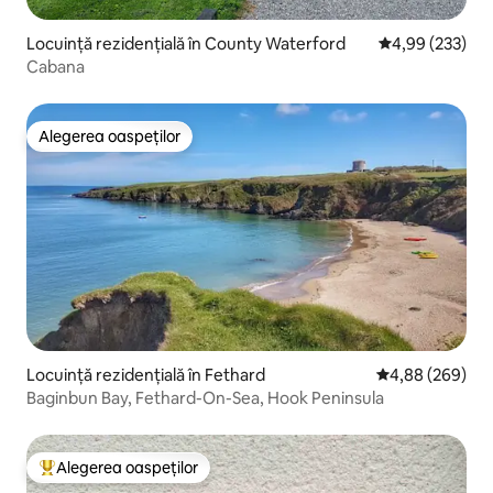
Locuință rezidențială în County Waterford
Scor mediu de 4
4,99 (233)
Cabana
Alegerea oaspeților
Alegerea oaspeților
Locuință rezidențială în Fethard
Scor mediu de 4
4,88 (269)
Baginbun Bay, Fethard-On-Sea, Hook Peninsula
Alegerea oaspeților
Locuință din topul categoriei Alegerea oaspeților