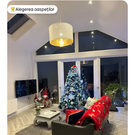
Alegerea oaspeților
Locuință din topul categoriei Alegerea oaspeților