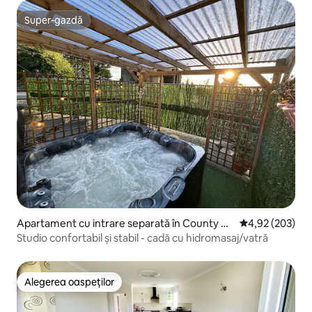
Super-gazdă
Super-gazdă
Apartament cu intrare separată în County W
Scor mediu de 4
4,92 (203)
exford
Studio confortabil și stabil - cadă cu hidromasaj/vatră
Alegerea oaspeților
Alegerea oaspeților