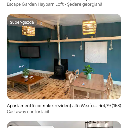
uin
Escape Garden Haybarn Loft • Ședere georgiană
Super-gazdă
Super-gazdă
Apartament în complex rezidențial în Wexfor
Scor mediu de 4
4,79 (163)
d
Castaway confortabil