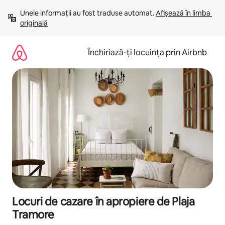
Ignoră
Unele informații au fost traduse automat. 
Afișează în limba 
și
originală
mergi
la
conținut
Închiriază-ți locuința prin Airbnb
Locuri de cazare în apropiere de Plaja
Tramore