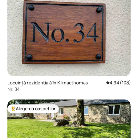
Locuință rezidențială în Kilmacthomas
Scor mediu de 4
4,94 (108)
Nr. 34
Alegerea oaspeților
Locuință din topul categoriei Alegerea oaspeților