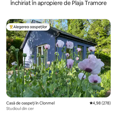
închiriat în apropiere de Plaja Tramore
Alegerea oaspeților
Locuință din topul categoriei Alegerea oaspeților
Casă de oaspeți în Clonmel
Scor mediu de 4
4,98 (278)
Studioul din cer