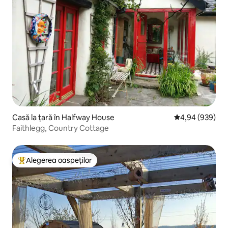
Casă la țară în Halfway House
Scor mediu de 4
4,94 (939)
Faithlegg, Country Cottage
Alegerea oaspeților
Locuință din topul categoriei Alegerea oaspeților