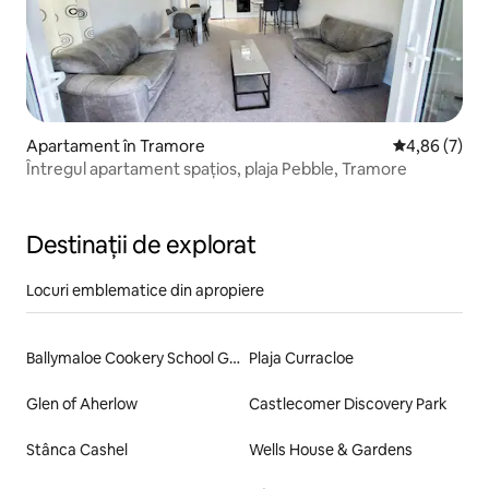
Apartament în Tramore
Scor mediu de
4,86 (7)
Întregul apartament spațios, plaja Pebble, Tramore
Destinații de explorat
Locuri emblematice din apropiere
Ballymaloe Cookery School Garden
Plaja Curracloe
Glen of Aherlow
Castlecomer Discovery Park
Stânca Cashel
Wells House & Gardens