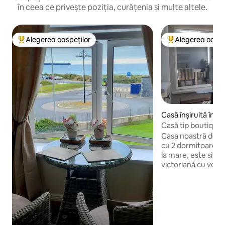
în ceea ce privește poziția, curățenia și multe altele.
Alegerea oaspeților
Alegerea oaspe
Locuință din topul categoriei Alegerea oaspeților
Locuință din topu
Casă înșiruită în 
Casă tip boutique
mare
Casa noastră de o
cu 2 dormitoare, 
la mare, este situa
victoriană cu vede
Fă o plimbare de 3
faimoasa plajă Tra
aruncătură de băț 
restaurante renumi
viață, buticuri la m
artizanală Seagull 