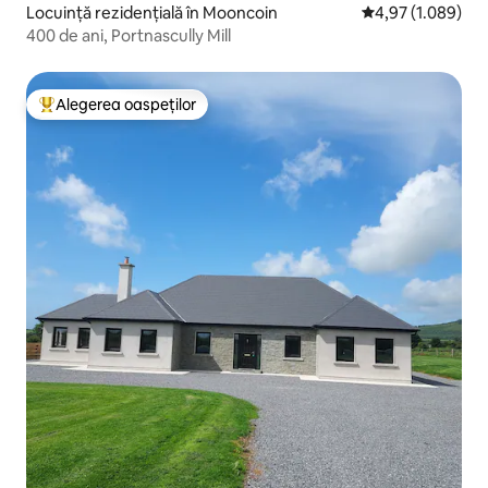
Locuință rezidențială în Mooncoin
Scor mediu de 4,9
4,97 (1.089)
400 de ani, Portnascully Mill
Alegerea oaspeților
Locuință din topul categoriei Alegerea oaspeților