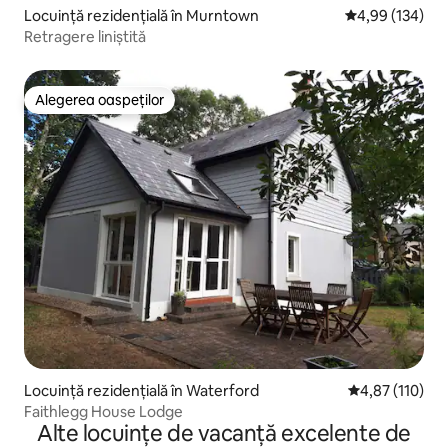
Locuință rezidențială în Murntown
Scor mediu de 4
4,99 (134)
Retragere liniștită
Alegerea oaspeților
Alegerea oaspeților
Locuință rezidențială în Waterford
Scor mediu de 4
4,87 (110)
Faithlegg House Lodge
Alte locuințe de vacanță excelente de