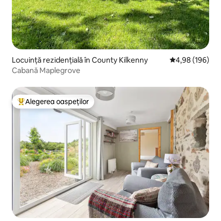
Locuință rezidențială în County Kilkenny
Scor mediu de 4
4,98 (196)
Cabană Maplegrove
Alegerea oaspeților
Locuință din topul categoriei Alegerea oaspeților