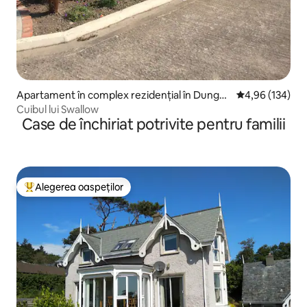
Apartament în complex rezidențial în Dungar
Scor mediu de 4
4,96 (134)
van
Cuibul lui Swallow
Case de închiriat potrivite pentru familii
Alegerea oaspeților
Locuință din topul categoriei Alegerea oaspeților