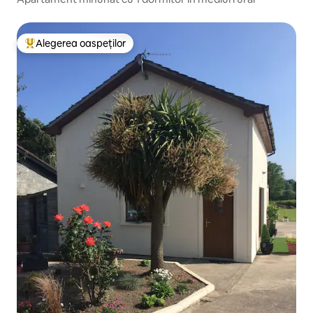
Alegerea oaspeților
Locuință din topul categoriei Alegerea oaspeților