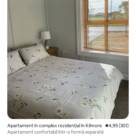
Apartament în complex rezidențial în Kilmore
Scor mediu de 4
4,95 (301)
Apartament confortabil într-o fermă separată