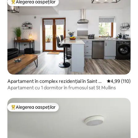
Alegerea oaspeților
Locuință din topul categoriei Alegerea oaspeților
Apartament în complex rezidențial în Saint M
Scor mediu de 4
4,99 (110)
ullin's
Apartament cu 1 dormitor în frumosul sat St Mullins
Alegerea oaspeților
Locuință din topul categoriei Alegerea oaspeților