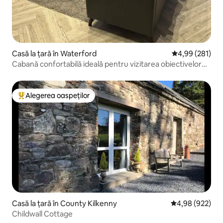
Casă la țară în Waterford
Scor mediu de 4
4,99 (281)
Cabană confortabilă ideală pentru vizitarea obiectivelor
turistice din Waterford
Alegerea oaspeților
Locuință din topul categoriei Alegerea oaspeților
Casă la țară în County Kilkenny
Scor mediu de 4
4,98 (922)
Childwall Cottage