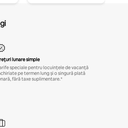
gi
rețuri lunare simple
arife speciale pentru locuințele de vacanță
nchiriate pe termen lung și o singură plată
unară, fără taxe suplimentare.*