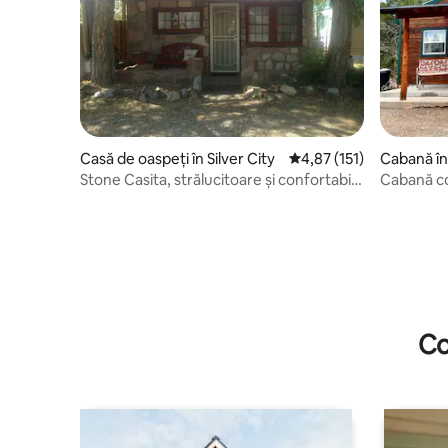
Casă de oaspeți în Silver City
Scor mediu de 4,87 din 
4,87 (151)
Cabană în 
Stone Casita, strălucitoare și confortabilă
Cabană co
~ bine ai venit!
Co