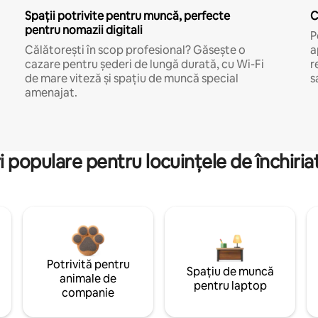
Spații potrivite pentru muncă, perfecte
C
pentru nomazii digitali
P
Călătorești în scop profesional? Găsește o
a
cazare pentru șederi de lungă durată, cu Wi-Fi
r
de mare viteză și spațiu de muncă special
s
amenajat.
i populare pentru locuințele de închiriat
Potrivită pentru
Spațiu de muncă
animale de
pentru laptop
companie