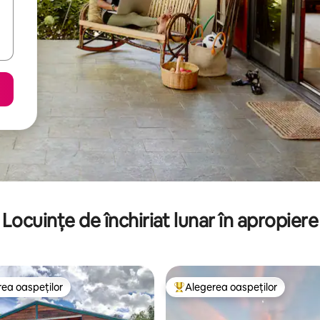
Locuințe de închiriat lunar în apropiere
ea oaspeților
Alegerea oaspeților
 din topul categoriei Alegerea oaspeților
Locuință din topul categoriei A