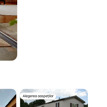
Alegerea oaspeților
legerea oaspeților
Alegerea oaspeților