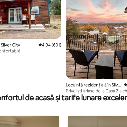
5, 151 recenzii
Silver City
Scor mediu de 4,94 din 5, 601 recenzii
4,94 (601)
nfortabilă
Locuință rezidențială în Silve
S
r City
Priveliști uriașe de la Casa Zia ch
nfortul de acasă și tarife lunare excele
deasupra centrului orașului