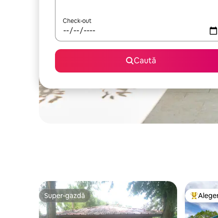
Check-out
Caută
Super-gazdă
Aleger
Super-gazdă
Locuință