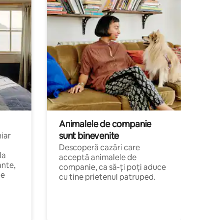
Animalele de companie
sunt binevenite
hiar
Descoperă cazări care
la
acceptă animalele de
ante,
companie, ca să-ți poți aduce
de
cu tine prietenul patruped.