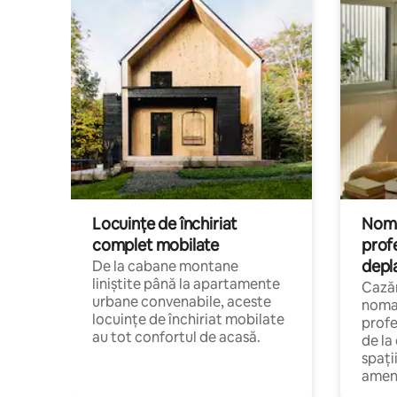
Locuințe de închiriat
Nomaz
complet mobilate
profe
depl
De la cabane montane
liniștite până la apartamente
Cazăr
urbane convenabile, aceste
nomaz
locuințe de închiriat mobilate
profe
au tot confortul de acasă.
de la
spați
amen