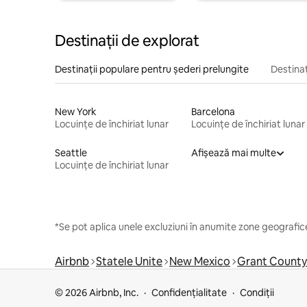
Destinații de explorat
Destinații populare pentru șederi prelungite
Destinaț
New York
Barcelona
Locuințe de închiriat lunar
Locuințe de închiriat lunar
Seattle
Afișează mai multe
Locuințe de închiriat lunar
*Se pot aplica unele excluziuni în anumite zone geografice
Airbnb
Statele Unite
New Mexico
Grant County
© 2026 Airbnb, Inc.
Confidențialitate
Condiții