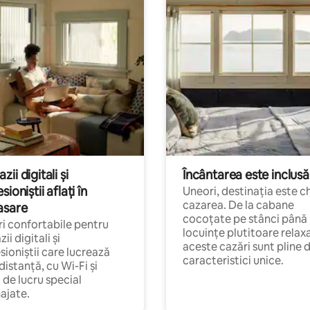
ii digitali și
Încântarea este inclusă
sioniștii aflați în
Uneori, destinația este c
cazarea. De la cabane
asare
cocoțate pe stânci până 
i confortabile pentru
locuințe plutitoare relax
ii digitali și
aceste cazări sunt pline 
sioniștii care lucrează
caracteristici unice.
 distanță, cu Wi-Fi și
i de lucru special
ajate.