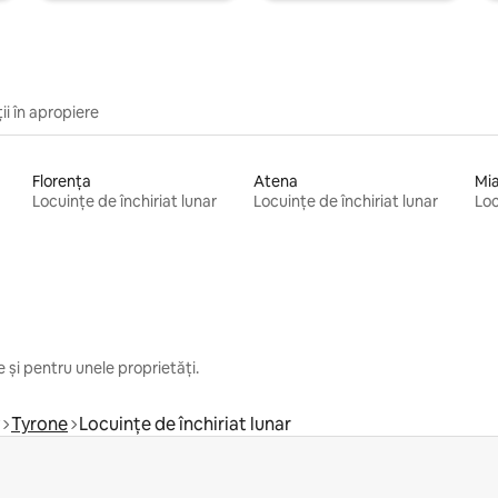
ii în apropiere
Florența
Atena
Mi
Locuințe de închiriat lunar
Locuințe de închiriat lunar
Loc
 și pentru unele proprietăți.
Tyrone
Locuințe de închiriat lunar