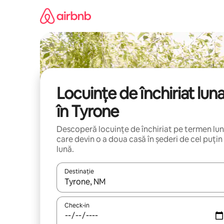
Ignoră
și
mergi
la
conținut
Locuințe de închiriat lun
în Tyrone
Descoperă locuințe de închiriat pe termen lu
care devin o a doua casă în șederi de cel puțin
lună.
Destinație
Când se încarcă rezultatele, navighează folosind tas
Check-in