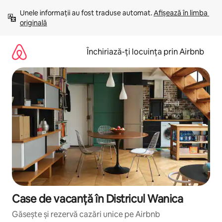
Ignoră
Unele informații au fost traduse automat. 
Afișează în limba 
și
originală
mergi
la
conținut
Închiriază-ți locuința prin Airbnb
Case de vacanță în Districul Wanica
Găsește și rezervă cazări unice pe Airbnb