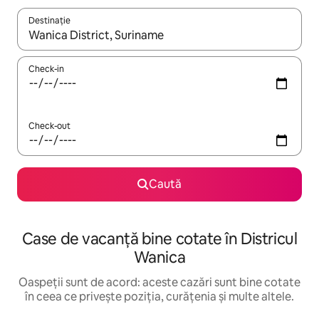
Destinație
Când se încarcă rezultatele, navighează folosind tastele săgeată î
Check-in
Check-out
Caută
Case de vacanță bine cotate în Districul
Wanica
Oaspeții sunt de acord: aceste cazări sunt bine cotate
în ceea ce privește poziția, curățenia și multe altele.