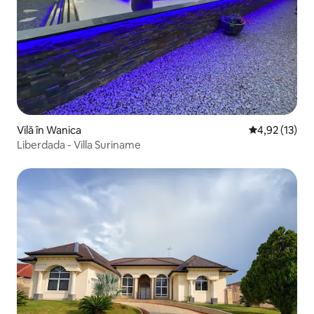
Vilă în Wanica
Scor mediu de
4,92 (13)
Liberdada - Villa Suriname