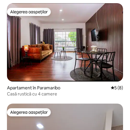
Alegerea oaspeților
Alegerea oaspeților
Apartament în Paramaribo
Scor medi
5 (8)
Casă rustică cu 4 camere
Alegerea oaspeților
Alegerea oaspeților