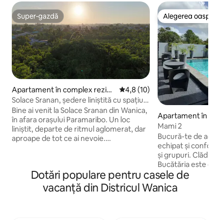
Super-gazdă
Alegerea oaspețil
Super-gazdă
Alegerea oaspețil
Apartament în complex rezide
Scor mediu de 4,8 din 5, 10 re
4,8 (10)
nțial în Wanica
Solace Sranan, ședere liniștită cu spațiu
de lucru
Bine ai venit la Solace Sranan din Wanica,
Apartament în Pa
în afara orașului Paramaribo. Un loc
Mami 2
liniștit, departe de ritmul aglomerat, dar
Bucură-te de ace
aproape de tot ce ai nevoie.
echipat și confortab
Apartamentul are două dormitoare cu
și grupuri. Clădir
aer condiționat, un living luminos și o
Bucătăria este co
bucătărie. Masa de sufragerie
Dotări populare pentru casele de
ustensile, cuptor
funcționează și ca spațiu de lucru, cu Wi-
electric, friteuză c
Fi rapid și o imprimantă la cerere. Un
vacanță din Districul Wanica
bază. Mașină de sp
pătuț pentru copii cu plasă de țânțari
rufe. Aer condițion
este disponibil. O terasă în față și una în
dormitoare, plus T
spate, mașină de spălat rufe și