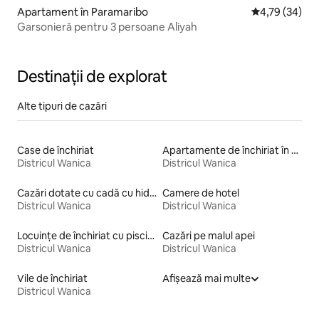
Apartament în Paramaribo
Scor mediu de 
4,79 (34)
Garsonieră pentru 3 persoane Aliyah
Destinații de explorat
Alte tipuri de cazări
Case de închiriat
Apartamente de închiriat în complex rezidențial
Districul Wanica
Districul Wanica
Cazări dotate cu cadă cu hidromasaj
Camere de hotel
Districul Wanica
Districul Wanica
Locuințe de închiriat cu piscină
Cazări pe malul apei
Districul Wanica
Districul Wanica
Vile de închiriat
Afișează mai multe
Districul Wanica