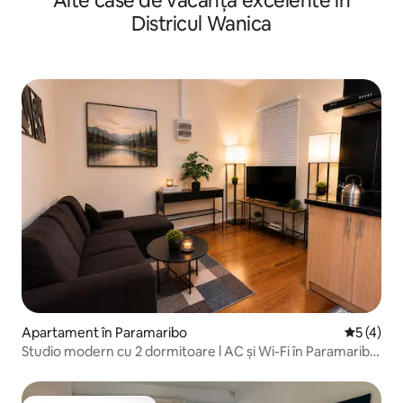
Alte case de vacanță excelente în
Districul Wanica
Apartament în Paramaribo
Scor medi
5 (4)
Studio modern cu 2 dormitoare l AC și Wi-Fi în Paramaribo
North