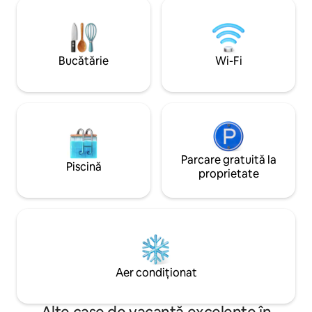
Sunt puse la dispo
ventilatoare suplimentare adaugă
apartament și pisc
confort. Ideal pentru șederi mai lungi,
comună (9 apartam
pentru o vacanță de lucru sau pentru
dată pe săptămână
câteva zile într-un ritm mai lent.
mașină + 2 locuri d
Bucătărie
Wi-Fi
Confort și comodi
Parcare gratuită la
Piscină
proprietate
Aer condiționat