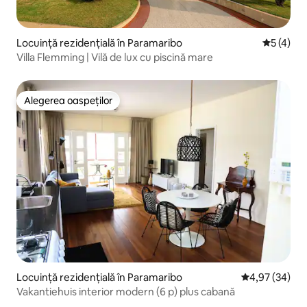
Locuință rezidențială în Paramaribo
Scor medi
5 (4)
Villa Flemming | Vilă de lux cu piscină mare
Alegerea oaspeților
Alegerea oaspeților
Locuință rezidențială în Paramaribo
Scor mediu de 
4,97 (34)
Vakantiehuis interior modern (6 p) plus cabană