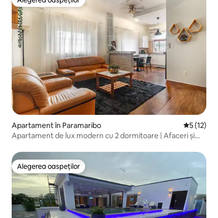
Alegerea oaspeților
Apartament în Paramaribo
Scor mediu
5 (12)
Apartament de lux modern cu 2 dormitoare | Afaceri și
agrement
Alegerea oaspeților
Alegerea oaspeților