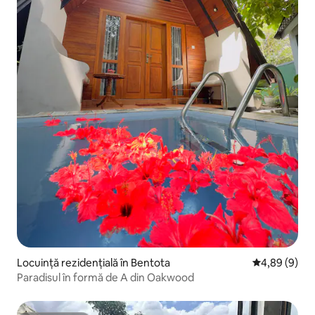
Locuință rezidențială în Bentota
Scor mediu de
4,89 (9)
Paradisul în formă de A din Oakwood