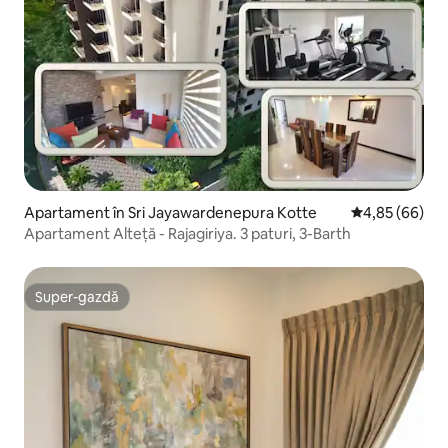
Apartament în Sri Jayawardenepura Kotte
Scor mediu de 
4,85 (66)
Apartament Alteță - Rajagiriya. 3 paturi, 3-Barth
Super-gazdă
Super-gazdă