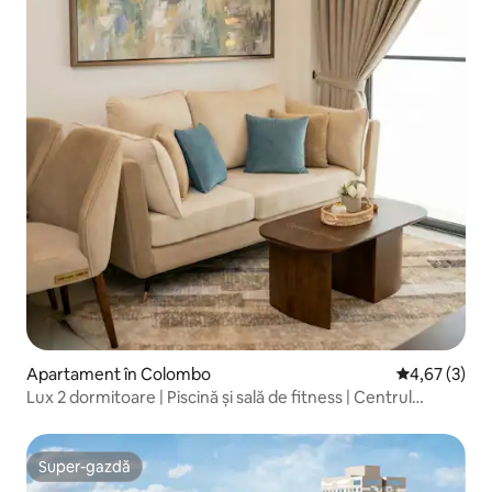
Apartament în Colombo
Scor mediu de
4,67 (3)
Lux 2 dormitoare | Piscină și sală de fitness | Centrul
orașului Colombo
Super-gazdă
Super-gazdă