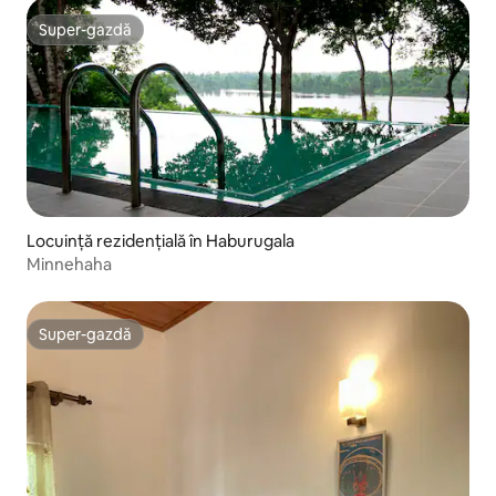
Super-gazdă
Super-gazdă
Locuință rezidențială în Haburugala
Minnehaha
Super-gazdă
Super-gazdă