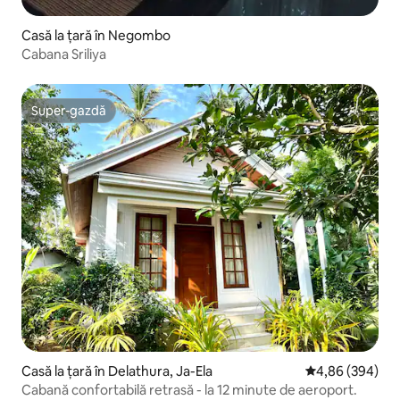
Casă la țară în Negombo
Cabana Sriliya
Super-gazdă
Super-gazdă
Casă la țară în Delathura, Ja-Ela
Scor mediu de 4
4,86 (394)
Cabană confortabilă retrasă - la 12 minute de aeroport.