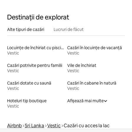
Destinații de explorat
Alte tipuri de cazări
Lucruri de făcut
Locuințe de închiriat cu piscină
Cazări în locuințe de vacanță
Vestic
Vestic
Cazări potrivite pentru familii
Vile de închiriat
Vestic
Vestic
Cazări dotate cu saună
Cazări în cabane în natură
Vestic
Vestic
Hoteluri tip boutique
Afișează mai multe
Vestic
Airbnb
Sri Lanka
Vestic
Cazări cu acces la lac