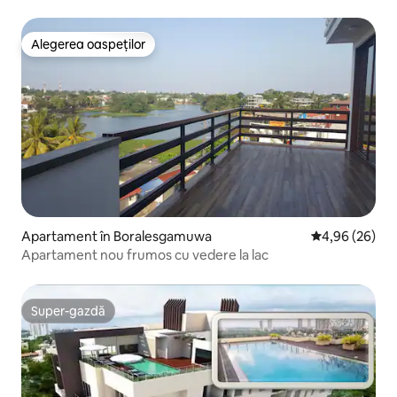
Alegerea oaspeților
Alegerea oaspeților
Apartament în Boralesgamuwa
Scor mediu de 
4,96 (26)
Apartament nou frumos cu vedere la lac
Super-gazdă
Super-gazdă