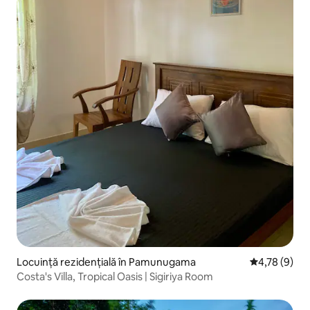
Locuință rezidențială în Pamunugama
Scor mediu de
4,78 (9)
Costa's Villa, Tropical Oasis | Sigiriya Room