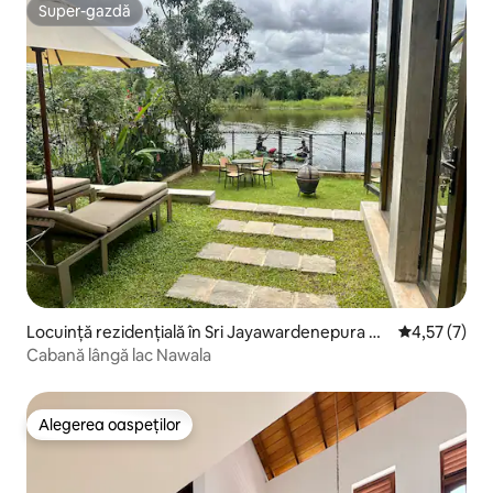
Super-gazdă
Super-gazdă
Locuință rezidențială în Sri Jayawardenepura Ko
Scor mediu d
4,57 (7)
tte
Cabană lângă lac Nawala
Alegerea oaspeților
Alegerea oaspeților