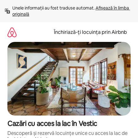
Ignoră
Unele informații au fost traduse automat. 
Afișează în limba 
și
originală
mergi
la
conținut
Închiriază-ți locuința prin Airbnb
Cazări cu acces la lac în Vestic
Descoperă și rezervă locuințe unice cu acces la lac de