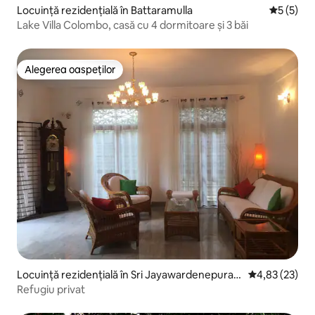
Locuință rezidențială în Battaramulla
Scor medi
5 (5)
Lake Villa Colombo, casă cu 4 dormitoare și 3 băi
Alegerea oaspeților
Alegerea oaspeților
Locuință rezidențială în Sri Jayawardenepura K
Scor mediu de 
4,83 (23)
otte
Refugiu privat