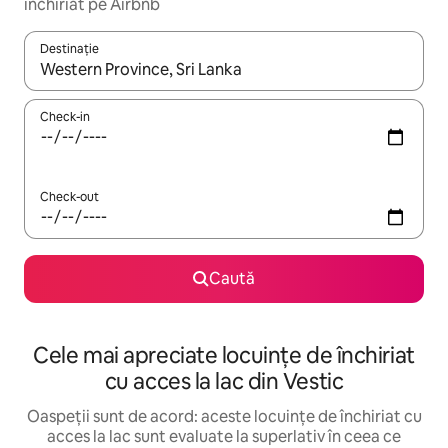
închiriat pe Airbnb
Destinație
Când se încarcă rezultatele, navighează folosind tastele săgeată î
Check-in
Check-out
Caută
Cele mai apreciate locuințe de închiriat
cu acces la lac din Vestic
Oaspeții sunt de acord: aceste locuințe de închiriat cu
acces la lac sunt evaluate la superlativ în ceea ce