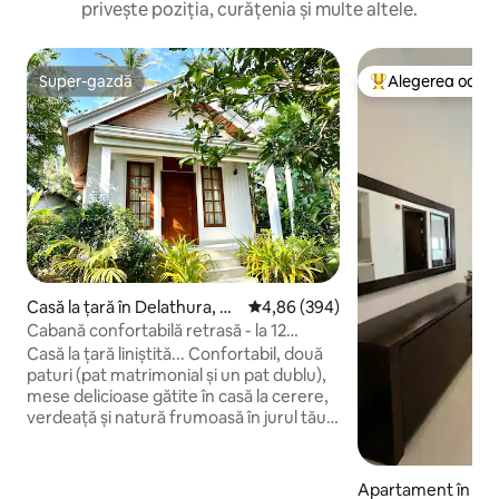
privește poziția, curățenia și multe altele.
Super-gazdă
Alegerea oaspe
Super-gazdă
Locuință din topu
Casă la țară în Delathura, Ja
Scor mediu de 4,86 din 5, 394 re
4,86 (394)
-Ela
Cabană confortabilă retrasă - la 12
minute de aeroport.
Casă la țară liniștită... Confortabil, două
paturi (pat matrimonial și un pat dublu),
mese delicioase gătite în casă la cerere,
verdeață și natură frumoasă în jurul tău!
Orașul Ja-Ela este la doar 3 minute, plaja
Pamunugama pentru soare și mare (8
minute), Laguna Negombo, Canalul
Apartament în C