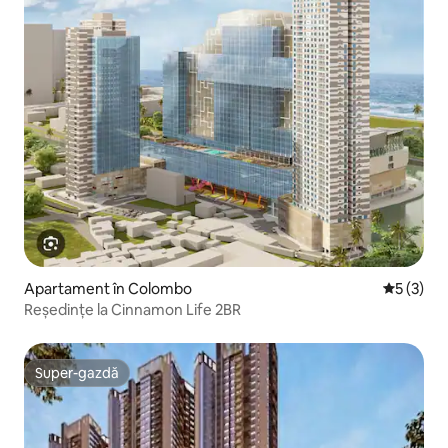
Apartament în Colombo
Scor medi
5 (3)
Reședințe la Cinnamon Life 2BR
Super-gazdă
Super-gazdă