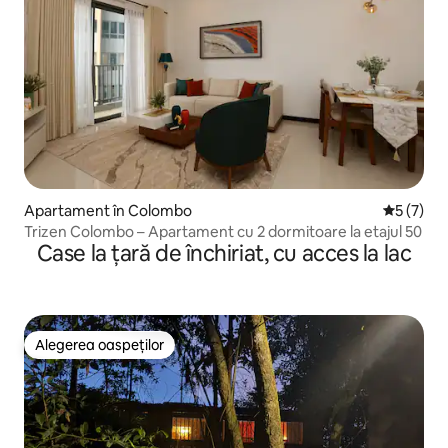
Apartament în Colombo
Scor medi
5 (7)
Trizen Colombo – Apartament cu 2 dormitoare la etajul 50
Case la țară de închiriat, cu acces la lac
Alegerea oaspeților
Alegerea oaspeților