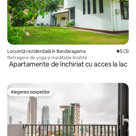
Locuință rezidențială în Bandaragama
Scor medi
5 (3)
Retragere de yoga și meditație liniștită
Apartamente de închiriat cu acces la lac
Alegerea oaspeților
Alegerea oaspeților