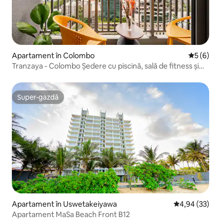
Apartament în Colombo
Scor medi
5 (6)
Tranzaya - Colombo Ședere cu piscină, sală de fitness și
bucătărie
Super-gazdă
Super-gazdă
Apartament în Uswetakeiyawa
Scor mediu de 
4,94 (33)
Apartament MaSa Beach Front B12