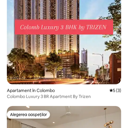
Apartament în Colombo
Scor medi
5 (3)
Colombo Luxury 3 BR Apartment By Trizen
Alegerea oaspeților
Alegerea oaspeților