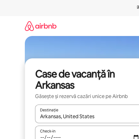
Ignoră
și
mergi
la
conținut
Case de vacanță în
Arkansas
Găsește și rezervă cazări unice pe Airbnb
Destinație
Când se încarcă rezultatele, navighează folosind tas
Check-in