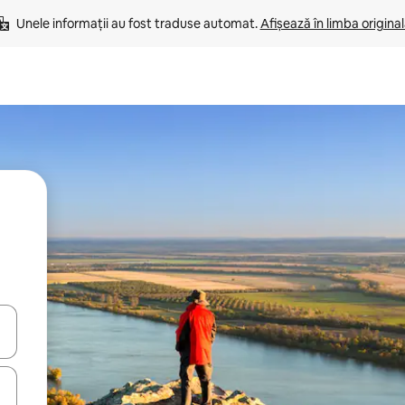
Unele informații au fost traduse automat. 
Afișează în limba origina
tele săgeată în sus și în jos sau prin gesturi de atingere ori glisare.