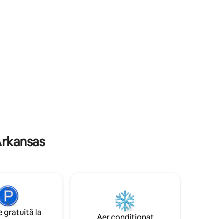
la 2 minute de mers cu mașina sau o
în formă
drumeție de 10 minute pe drum, unde
n pat.
vei găsi acces la plajă pentru a lansa
e
caiace.
oua
l
Arkansas
 gratuită la
Aer condiționat