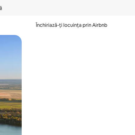
lă
Închiriază-ți locuința prin Airbnb