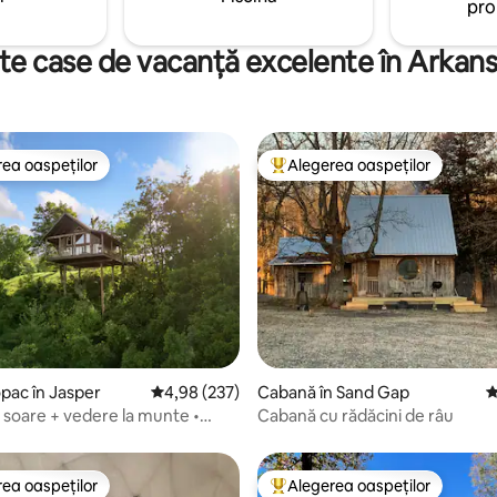
pro
 înconjurătoare, aceasta este o
ară, concepută pentru
 și momente de neuitat
te case de vacanță excelente în Arkan
ea oaspeților
Alegerea oaspeților
 din topul categoriei Alegerea oaspeților
Locuință din topul categoriei A
5, 36 recenzii
opac în Jasper
Scor mediu de 4,98 din 5, 237 recenzii
4,98 (237)
Cabană în Sand Gap
S
e soare + vedere la munte •
Cabană cu rădăcini de râu
Drumeții în Buffalo
ea oaspeților
Alegerea oaspeților
 din topul categoriei Alegerea oaspeților
Locuință din topul categoriei A