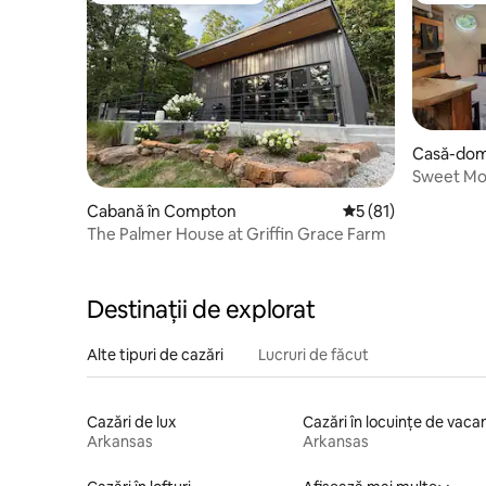
Casă-dom
Sweet Mo
Cabană în Compton
Scor mediu de 5 din
5 (81)
The Palmer House at Griffin Grace Farm
Destinații de explorat
Alte tipuri de cazări
Lucruri de făcut
Cazări de lux
Cazări în locuințe de vaca
Arkansas
Arkansas