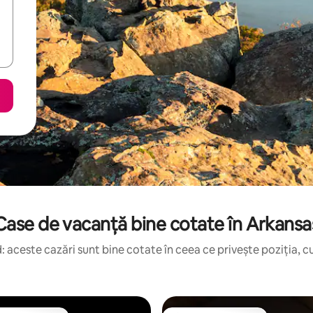
Case de vacanță bine cotate în Arkansa
 aceste cazări sunt bine cotate în ceea ce privește poziția, cu