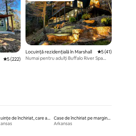
Locuință rezidențială în Marshall
Scor mediu de 5 din
5 (41)
Numai pentru adulți Buffalo River Spa
Scor mediu de 5 din 5, 222 recenzii
5 (222)
Float Tank H/Tuna
Locuințe de închiriat, care acceptă animale de companie
Case de închiriat pe marginea lacului
kansas
Arkansas