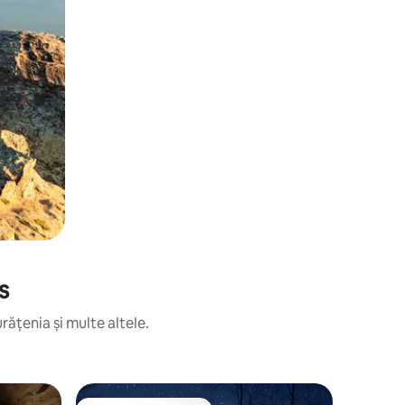
s
rățenia și multe altele.
Casă în c