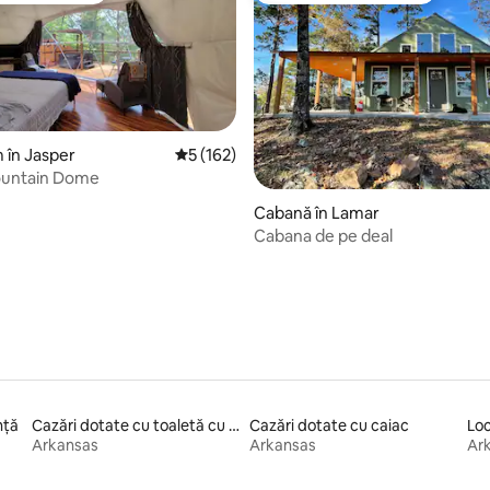
 în Jasper
Scor mediu de 5 din 5, 162 recenzii
5 (162)
untain Dome
 5, 81 recenzii
Cabană în Lamar
Cabana de pe deal
nță
Cazări dotate cu toaletă cu înălțime accesibilă
Cazări dotate cu caiac
Arkansas
Arkansas
Ar