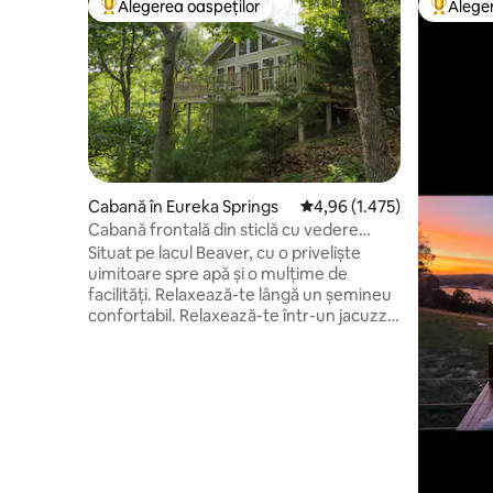
Alegerea oaspeților
Aleger
Locuință din topul categoriei Alegerea oaspeților
Locuință
Cabană în Eureka Springs
Scor mediu de 4,96 din 5, 
4,96 (1.475)
Cabană frontală din sticlă cu vedere
uimitoare la lac
Situat pe lacul Beaver, cu o priveliște
uimitoare spre apă și o mulțime de
facilități. Relaxează-te lângă un șemineu
confortabil. Relaxează-te într-un jacuzzi
pentru două persoane, la lumina
lumânărilor (nu este o cadă cu
hidromasaj), cu vedere la peisajul frumos
al Munților Ozark. Adormi într-un pat
king-size Sleep Number cu saltea cu strat
superior, în timp ce privești stelele și
vârfurile copacilor prin ferestrele din
fronton. Bucură-te de terasă cu grătar