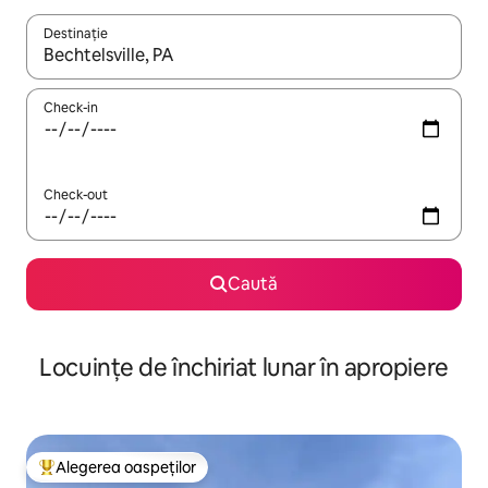
Destinație
Când se încarcă rezultatele, navighează folosind tastele săgeată î
Check-in
Check-out
Caută
Locuințe de închiriat lunar în apropiere
Alegerea oaspeților
Locuință din topul categoriei Alegerea oaspeților