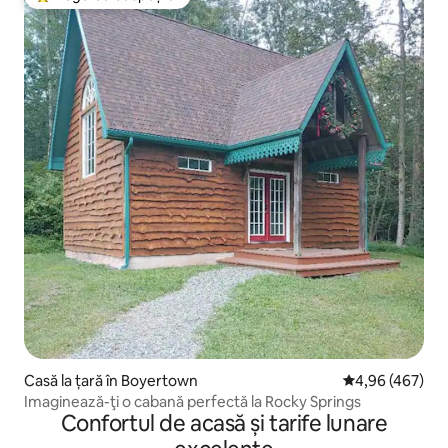
Locuință din topul categoriei Alegerea oaspeților
Casă la țară în Boyertown
Scor mediu de 4
4,96 (467)
Imaginează-ţi o cabană perfectă la Rocky Springs
Confortul de acasă și tarife lunare