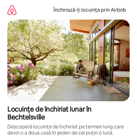
Ignoră
și
Închiriază-ți locuința prin Airbnb
mergi
la
conținut
Locuințe de închiriat lunar în
Bechtelsville
Descoperă locuințe de închiriat pe termen lung care
devin o a doua casă în șederi de cel puțin o lună.