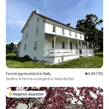
Fermă agroturistică în Bally
Scor mediu de 
4,93 (115)
Ședere la fermă ecologică în Valea Butter
Alegerea oaspeților
Locuință din topul categoriei Alegerea oaspeților