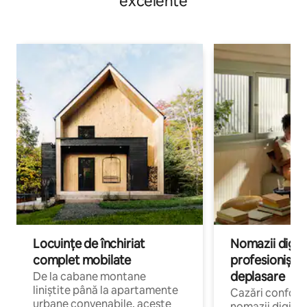
excelente
Locuințe de închiriat
Nomazii digital
complet mobilate
profesioniștii a
deplasare
De la cabane montane
liniștite până la apartamente
Cazări confort
urbane convenabile, aceste
nomazii digitali