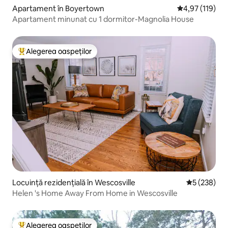
Apartament în Boyertown
Scor mediu de 4
4,97 (119)
Apartament minunat cu 1 dormitor-Magnolia House
Alegerea oaspeților
Locuință din topul categoriei Alegerea oaspeților
Locuință rezidențială în Wescosville
Scor mediu d
5 (238)
Helen 's Home Away From Home in Wescosville
Alegerea oaspeților