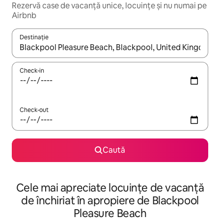
Rezervă case de vacanță unice, locuințe și nu numai pe
Airbnb
Destinație
Când se încarcă rezultatele, navighează folosind tastele săgeată î
Check-in
Check-out
Caută
Cele mai apreciate locuințe de vacanță
de închiriat în apropiere de Blackpool
Pleasure Beach