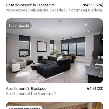
Casă de oaspeți în Lancashire
Scor mediu de 4
4,99 (624)
Proprietate rurală liniștită, cu cadă cu hidromasaj suedeză
Super-gazdă
Super-gazdă
Apartament în Blackpool
Scor mediu de
4,91 (23)
Apartamentul The Shoreline 1
Alegerea oaspeților