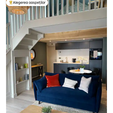
Alegerea oaspeților
Locuință din topul categoriei Alegerea oaspeților