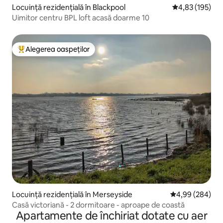
Locuință rezidențială în Blackpool
Scor mediu de 4
4,83 (195)
Uimitor centru BPL loft acasă doarme 10
Alegerea oaspeților
Locuință din topul categoriei Alegerea oaspeților
Locuință rezidențială în Merseyside
Scor mediu de 4
4,99 (284)
Casă victoriană - 2 dormitoare - aproape de coastă
Apartamente de închiriat dotate cu aer