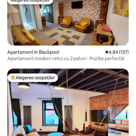
Alegerea oaspeților
Apartament în Blackpool
Scor mediu de 4
4,84 (137)
Apartament modern retro cu 2 paturi - Poziție perfectă!
Alegerea oaspeților
Locuință din topul categoriei Alegerea oaspeților