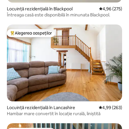
Locuință rezidențială în Blackpool
Scor mediu de 4
4,96 (275)
Întreaga casă este disponibilă în minunata Blackpool.
Alegerea oaspeților
Locuință din topul categoriei Alegerea oaspeților
Locuință rezidențială în Lancashire
Scor mediu de 4
4,99 (263)
Hambar mare convertit în locație rurală, liniștită