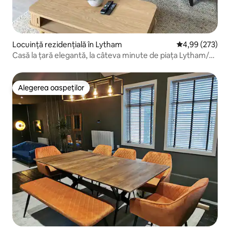
Locuință rezidențială în Lytham
Scor mediu de 4
4,99 (273)
Casă la țară elegantă, la câteva minute de piața Lytham/
verde
Alegerea oaspeților
Alegerea oaspeților