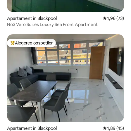
Apartament în Blackpool
Scor mediu de 
4,96 (73)
No3 Vero Suites Luxury Sea Front Apartment
Alegerea oaspeților
Locuință din topul categoriei Alegerea oaspeților
Apartament în Blackpool
Scor mediu de 
4,89 (45)