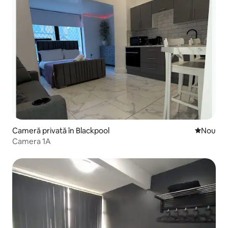
Cameră privată în Blackpool
Cazare n
Nou
Camera 1A