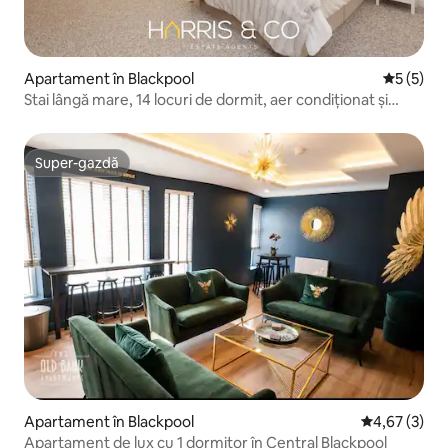
Apartament în Blackpool
Scor medi
5 (5)
Stai lângă mare, 14 locuri de dormit, aer condiționat și
parcare
Super-gazdă
Super-gazdă
Apartament în Blackpool
Scor mediu de
4,67 (3)
Apartament de lux cu 1 dormitor în Central Blackpool