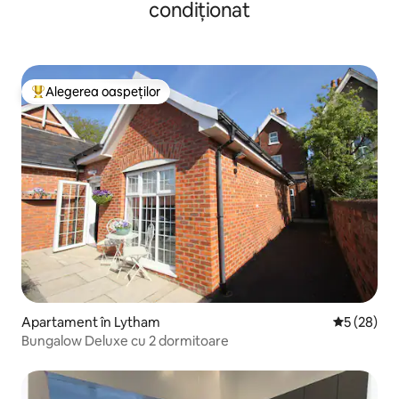
condiționat
Alegerea oaspeților
Locuință din topul categoriei Alegerea oaspeților
Apartament în Lytham
Scor mediu 
5 (28)
Bungalow Deluxe cu 2 dormitoare