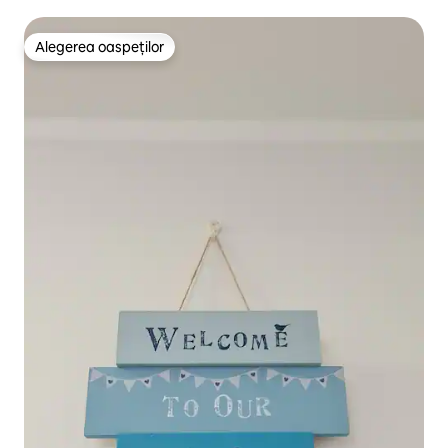
Alegerea oaspeților
Alegerea oaspeților