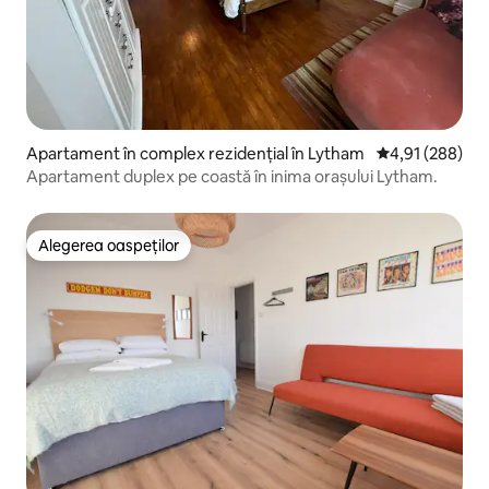
Apartament în complex rezidențial în Lytham
Scor mediu de 4
4,91 (288)
Apartament duplex pe coastă în inima orașului Lytham.
Alegerea oaspeților
Alegerea oaspeților