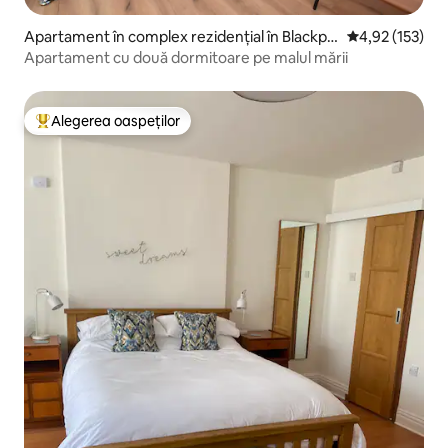
Apartament în complex rezidențial în Blackpo
Scor mediu de 4
4,92 (153)
ol
Apartament cu două dormitoare pe malul mării
Alegerea oaspeților
Locuință din topul categoriei Alegerea oaspeților