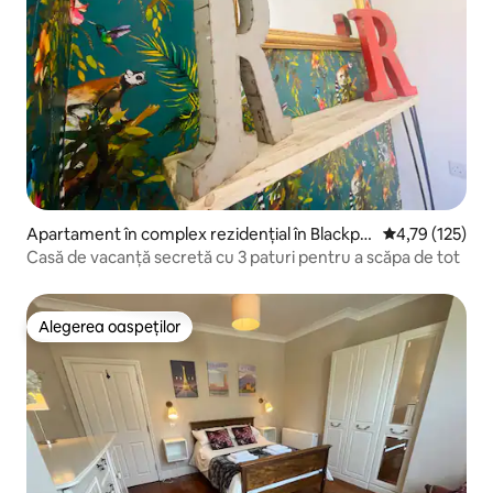
Apartament în complex rezidențial în Blackpo
Scor mediu de 4
4,79 (125)
ol
Casă de vacanță secretă cu 3 paturi pentru a scăpa de tot
Alegerea oaspeților
Alegerea oaspeților