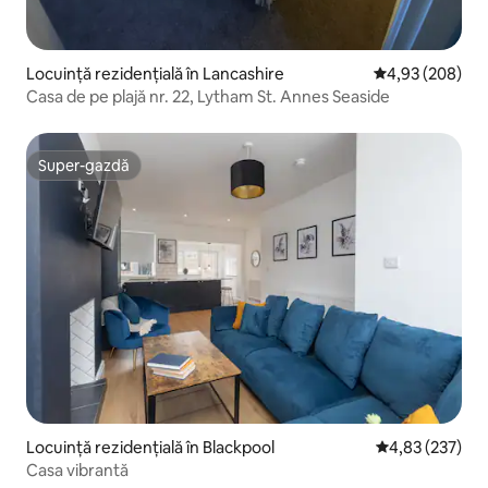
Locuință rezidențială în Lancashire
Scor mediu de 4
4,93 (208)
Casa de pe plajă nr. 22, Lytham St. Annes Seaside
Super-gazdă
Super-gazdă
Locuință rezidențială în Blackpool
Scor mediu de 4
4,83 (237)
Casa vibrantă