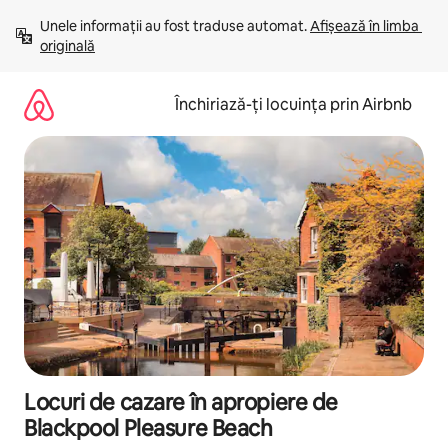
Ignoră
Unele informații au fost traduse automat. 
Afișează în limba 
și
originală
mergi
la
conținut
Închiriază-ți locuința prin Airbnb
Locuri de cazare în apropiere de
Blackpool Pleasure Beach