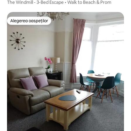
St Annes
The Windmill - 3-Bed Escape • Walk to Beach & Prom
Alegerea oaspeților
Alegerea oaspeților