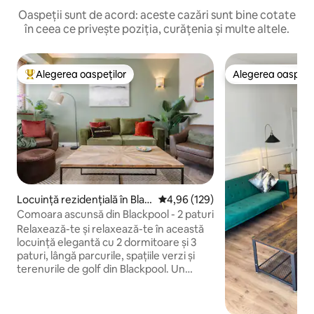
Oaspeții sunt de acord: aceste cazări sunt bine cotate
în ceea ce privește poziția, curățenia și multe altele.
Alegerea oaspeților
Alegerea oaspețil
Locuință din topul categoriei Alegerea oaspeților
Alegerea oaspețil
Locuință rezidențială în Blac
Scor mediu de 4,96 din 5, 129 re
4,96 (129)
kpool
Comoara ascunsă din Blackpool - 2 paturi
Relaxează-te și relaxează-te în această
locuință elegantă cu 2 dormitoare și 3
paturi, lângă parcurile, spațiile verzi și
terenurile de golf din Blackpool. Un
refugiu confortabil cu design modern,
oferă tot confortul de acasă, inclusiv o
bucătărie complet utilată și o unitate