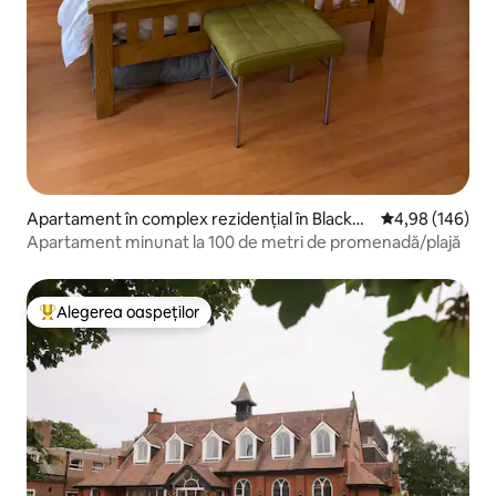
Apartament în complex rezidențial în Blackpo
Scor mediu de 4
4,98 (146)
ol
Apartament minunat la 100 de metri de promenadă/plajă
Alegerea oaspeților
Locuință din topul categoriei Alegerea oaspeților