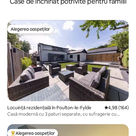
Case de închiriat potrivite pentru familii
jos de la plajă
Alegerea oaspeților
Alegerea oaspeților
Locuință rezidențială în Poulton-le-Fylde
Scor mediu de 4
4,98 (164)
Casă modernă cu 3 paturi separate, cu sufragerie cu
bucătărie deschisă și lounge spațios la primul etaj, cu
balcon.
Alegerea oaspeților
Locuință din topul categoriei Alegerea oaspeților