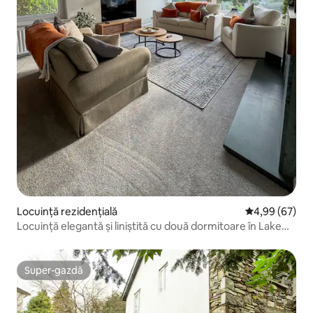
Locuință rezidențială
Scor mediu de 
4,99 (67)
Locuință elegantă și liniștită cu două dormitoare în Lake
District
Super-gazdă
Super-gazdă