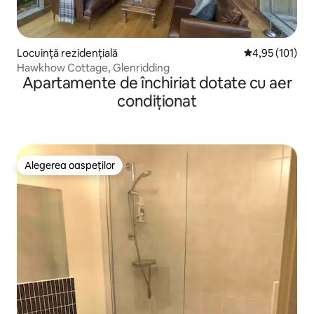
Locuință rezidențială
Scor mediu de 4
4,95 (101)
Hawkhow Cottage, Glenridding
Apartamente de închiriat dotate cu aer
condiționat
Alegerea oaspeților
Alegerea oaspeților