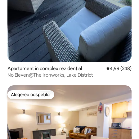
Apartament în complex rezidențial
Scor mediu de 4
4,99 (248)
No Eleven@The Ironworks, Lake District
Alegerea oaspeților
Alegerea oaspeților