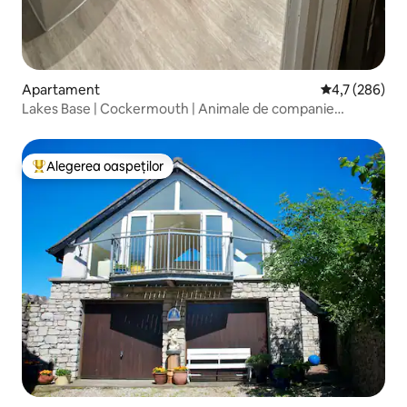
Apartament
Scor mediu de 
4,7 (286)
Lakes Base | Cockermouth | Animale de companie
acceptate
Alegerea oaspeților
Locuință din topul categoriei Alegerea oaspeților