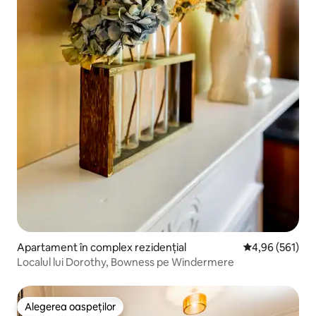
Apartament în complex rezidențial
Scor mediu de 4
4,96 (561)
Localul lui Dorothy, Bowness pe Windermere
Alegerea oaspeților
Alegerea oaspeților