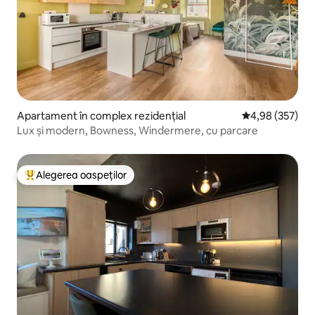
Apartament în complex rezidențial
Scor mediu de 4
4,98 (357)
Lux și modern, Bowness, Windermere, cu parcare
Alegerea oaspeților
Locuință din topul categoriei Alegerea oaspeților