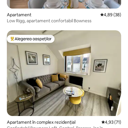
Apartament
Scor mediu de 
4,89 (38)
Low Rigg, apartament confortabil Bowness
Alegerea oaspeților
Locuință din topul categoriei Alegerea oaspeților
Apartament în complex rezidențial
Scor mediu de
4,93 (71)