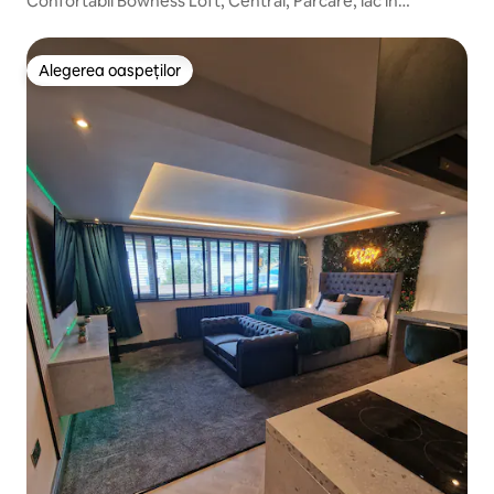
Confortabil Bowness Loft, Central, Parcare, lac în
apropiere
Alegerea oaspeților
Alegerea oaspeților