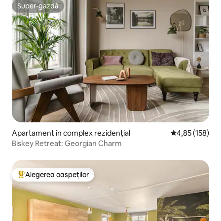
Super-gazdă
Super-gazdă
Apartament în complex rezidențial
Scor mediu de 4
4,85 (158)
Biskey Retreat: Georgian Charm
Alegerea oaspeților
Locuință din topul categoriei Alegerea oaspeților