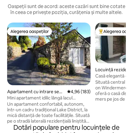
Oaspeții sunt de acord: aceste cazări sunt bine cotate
în ceea ce privește poziția, curățenia și multe altele.
Alegerea oaspeților
Alegerea oaspe
Alegerea oaspeților
Locuință din topu
Locuință rezidenți
Casă elegantă - C
parcare
Situată central în
on Windermere, C
Apartament cu intrare sepa
Scor mediu de 4,96 din 5, 183 re
4,96 (183)
oferă o casă distin
rată
Mini apartament idilic lângă lacul
mers pe jos de fr
Windermere
Un apartament confortabil, autonom,
și de plimbările W
într-un cadru tradițional Lake District, la
Bowness are o cult
mică distanță de toate facilitățile. Situată
cafenelelor, o gam
pe o stradă laterală rezidențială liniștită
restaurante, barur
Dotări populare pentru locuințele de
din Bowness, această cazare curată și
independente și u
prietenoasă este la doar o scurtă
Deco. Fă o excursi