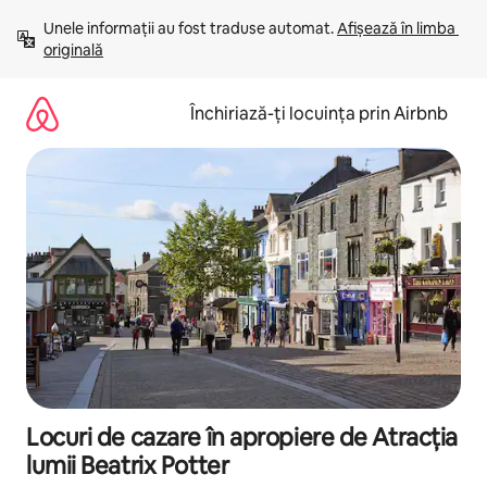
Ignoră
Unele informații au fost traduse automat. 
Afișează în limba 
și
originală
mergi
la
conținut
Închiriază-ți locuința prin Airbnb
Locuri de cazare în apropiere de Atracția
lumii Beatrix Potter