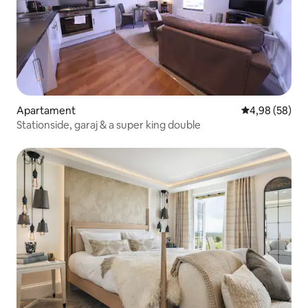
Apartament
Scor mediu de 
4,98 (58)
Stationside, garaj & a super king double