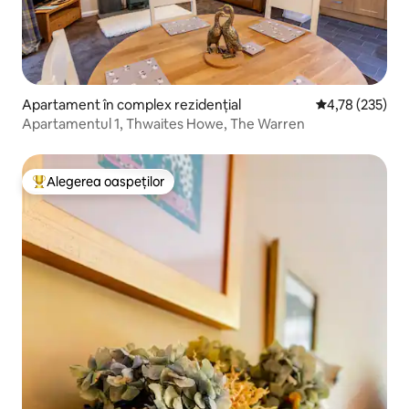
Apartament în complex rezidențial
Scor mediu de 4
4,78 (235)
Apartamentul 1, Thwaites Howe, The Warren
Alegerea oaspeților
Locuință din topul categoriei Alegerea oaspeților