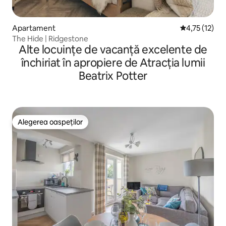
Apartament
Scor mediu de
4,75 (12)
The Hide | Ridgestone
Alte locuințe de vacanță excelente de
închiriat în apropiere de Atracția lumii
Beatrix Potter
Alegerea oaspeților
Alegerea oaspeților