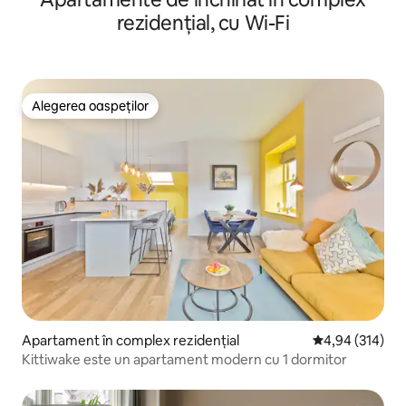
rezidențial, cu Wi-Fi
Alegerea oaspeților
Alegerea oaspeților
Apartament în complex rezidențial
Scor mediu de 4
4,94 (314)
Kittiwake este un apartament modern cu 1 dormitor