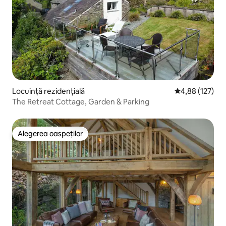
Locuință rezidențială
Scor mediu de 4
4,88 (127)
The Retreat Cottage, Garden & Parking
Alegerea oaspeților
Alegerea oaspeților