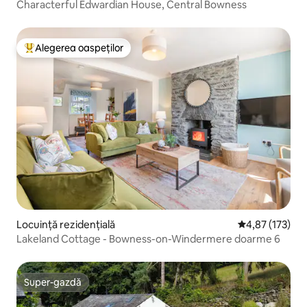
Characterful Edwardian House, Central Bowness
Alegerea oaspeților
Locuință din topul categoriei Alegerea oaspeților
Locuință rezidențială
Scor mediu de 4
4,87 (173)
Lakeland Cottage - Bowness-on-Windermere doarme 6
Super-gazdă
Super-gazdă