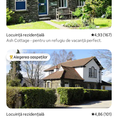
Locuință rezidențială
Scor mediu de 4
4,93 (167)
Ash Cottage - pentru un refugiu de vacanță perfect.
Alegerea oaspeților
Locuință din topul categoriei Alegerea oaspeților
Locuință rezidențială
Scor mediu de 4
4,86 (101)