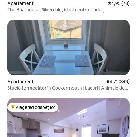
Apartament
Scor mediu de 
4,95 (78)
The Boathouse, Silverdale, ideal pentru 2 adulți
Apartament
Scor mediu de 4
4,71 (349)
Studio fermecător în Cockermouth | Lacuri | Animale de
companie acceptate
Alegerea oaspeților
Locuință din topul categoriei Alegerea oaspeților