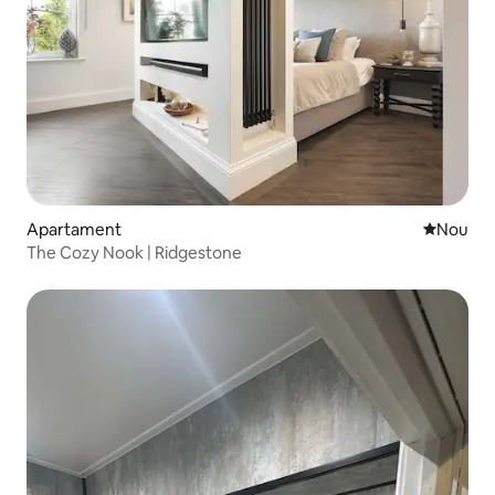
Apartament
Cazare n
Nou
The Cozy Nook | Ridgestone