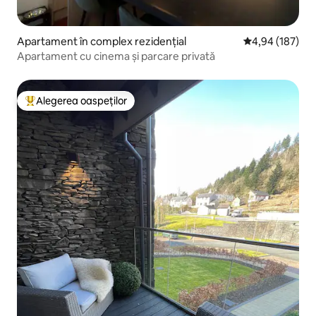
Apartament în complex rezidențial
Scor mediu de 4
4,94 (187)
Apartament cu cinema și parcare privată
Alegerea oaspeților
Locuință din topul categoriei Alegerea oaspeților