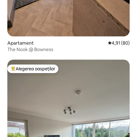
Apartament
Scor mediu de 
4,91 (80)
The Nook @ Bowness
Alegerea oaspeților
Locuință din topul categoriei Alegerea oaspeților