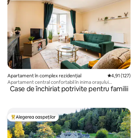
Apartament în complex rezidențial
Scor mediu de 
4,91 (127)
Apartament central confortabil în inima orașului
Case de închiriat potrivite pentru familii
Windermere
Alegerea oaspeților
Locuință din topul categoriei Alegerea oaspeților