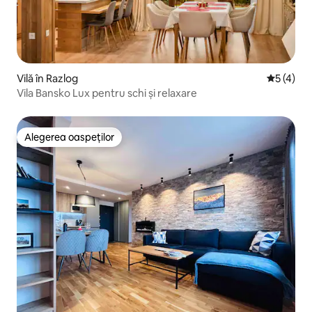
Vilă în Razlog
Scor medi
5 (4)
Vila Bansko Lux pentru schi și relaxare
Alegerea oaspeților
Alegerea oaspeților