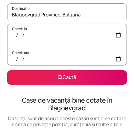
Destinație
Când se încarcă rezultatele, navighează folosind tastele săgeată î
Check-in
Check-out
Caută
Case de vacanță bine cotate în
Blagoevgrad
Oaspeții sunt de acord: aceste cazări sunt bine cotate
în ceea ce privește poziția, curățenia și multe altele.