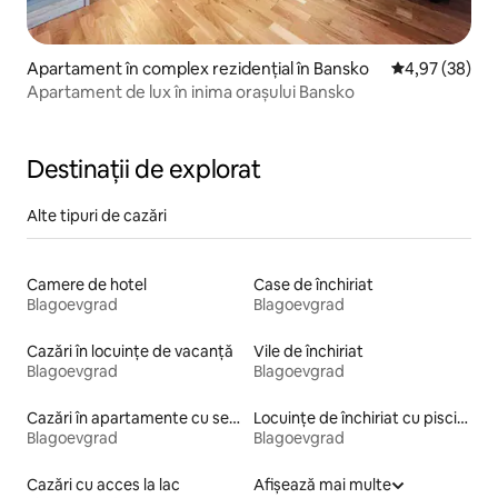
Apartament în complex rezidențial în Bansko
Scor mediu de 
4,97 (38)
Apartament de lux în inima orașului Bansko
Destinații de explorat
Alte tipuri de cazări
Camere de hotel
Case de închiriat
Blagoevgrad
Blagoevgrad
Cazări în locuințe de vacanță
Vile de închiriat
Blagoevgrad
Blagoevgrad
Cazări în apartamente cu servicii incluse
Locuințe de închiriat cu piscină
Blagoevgrad
Blagoevgrad
Cazări cu acces la lac
Afișează mai multe