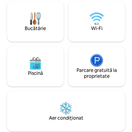
Există o mașină de spălat. Este la 10
lounge, o baie ma
minute de mers pe jos de centrul ideal.
ploaie şi un balco
Există parcare gratuită în spatele clădirii,
soarele de diminea
condiționată de disponibilitate. Parcarea
muntele Pirin.
în fața imobilului este cu plată în timpul
Bucătărie
Wi-Fi
săptămânii și sâmbăta!
Parcare gratuită la
Piscină
proprietate
Aer condiționat