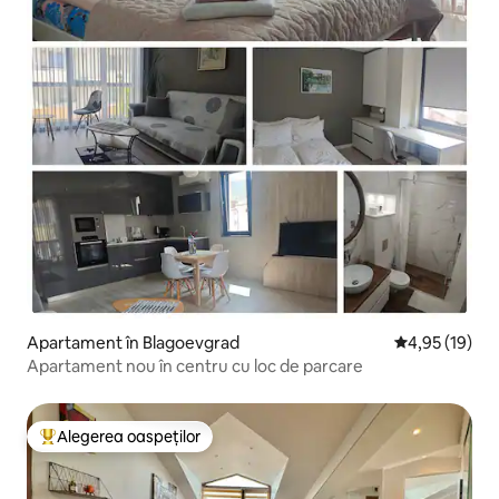
Apartament în Blagoevgrad
Scor mediu de 
4,95 (19)
Apartament nou în centru cu loc de parcare
Alegerea oaspeților
Locuință din topul categoriei Alegerea oaspeților