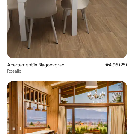
Apartament în Blagoevgrad
Scor mediu de 
4,96 (25)
Rosalie