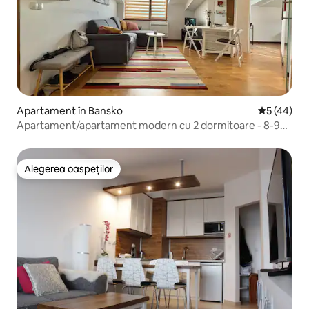
Apartament în Bansko
Scor mediu 
5 (44)
Apartament/apartament modern cu 2 dormitoare - 8-9
minute de mers pe jos până la lift
Alegerea oaspeților
Alegerea oaspeților