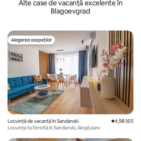
Alte case de vacanță excelente în
Blagoevgrad
Alegerea oaspeților
Alegerea oaspeților
Locuință de vacanță în Sandanski
Scor mediu de 
4,98 (61)
Locuința ta fericită în Sandanski, lângă parк