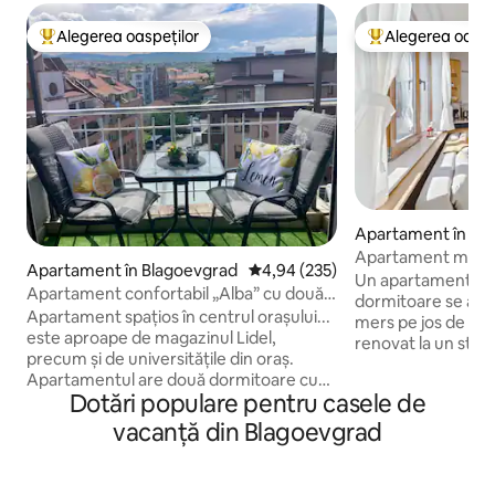
Alegerea oaspeților
Alegerea oaspe
Locuință din topul categoriei Alegerea oaspeților
Locuință din topu
Apartament în com
dențial în Bansko
Apartament modern
Apartament în Blagoevgrad
Scor mediu de 4,94 din 5, 235 re
4,94 (235)
teleschi
Un apartament mod
Apartament confortabil „Alba” cu două
dormitoare se află
dormitoare!
Apartament spațios în centrul orașului...
mers pe jos de te
este aproape de magazinul Lidel,
renovat la un stand
precum și de universitățile din oraș.
oferă grupurilor d
Apartamentul are două dormitoare cu
evadarea ideală pe
Dotări populare pentru casele de
paturi (144/190 și 120/190), un living cu o
Spațiul oferă un 
canapea extensibilă și o bucătărie
vacanță din Blagoevgrad
șemineu pentru un 
echipată cu o masă mare, o baie
excelent pentru ziu
confortabilă, precum și o terasă din
dormitoare spaţioa
fiecare cameră, cu o priveliște minunată!
canapea extensibil