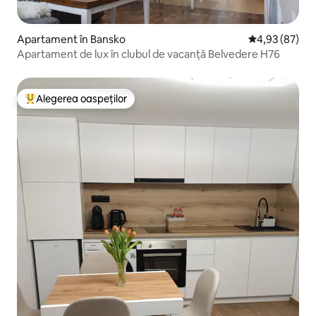
Apartament în Bansko
Scor mediu de 
4,93 (87)
Apartament de lux în clubul de vacanță Belvedere H76
Alegerea oaspeților
Locuință din topul categoriei Alegerea oaspeților