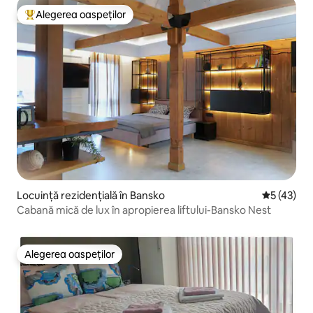
Alegerea oaspeților
Locuință din topul categoriei Alegerea oaspeților
Locuință rezidențială în Bansko
Scor mediu
5 (43)
Cabană mică de lux în apropierea liftului-Bansko Nest
Alegerea oaspeților
Alegerea oaspeților