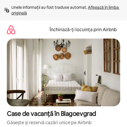
Ignoră
Unele informații au fost traduse automat. 
Afișează în limba 
și
originală
mergi
la
conținut
Închiriază-ți locuința prin Airbnb
Case de vacanță în Blagoevgrad
Găsește și rezervă cazări unice pe Airbnb