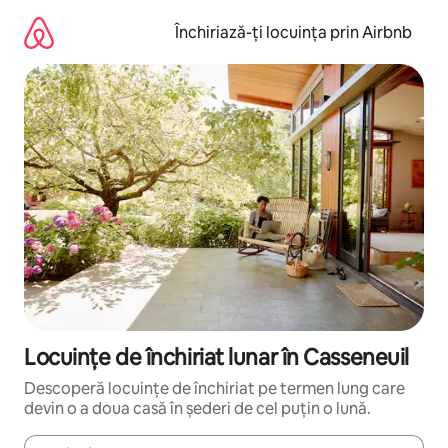
Ignoră
și
Închiriază-ți locuința prin Airbnb
mergi
la
conținut
Locuințe de închiriat lunar în Casseneuil
Descoperă locuințe de închiriat pe termen lung care
devin o a doua casă în șederi de cel puțin o lună.