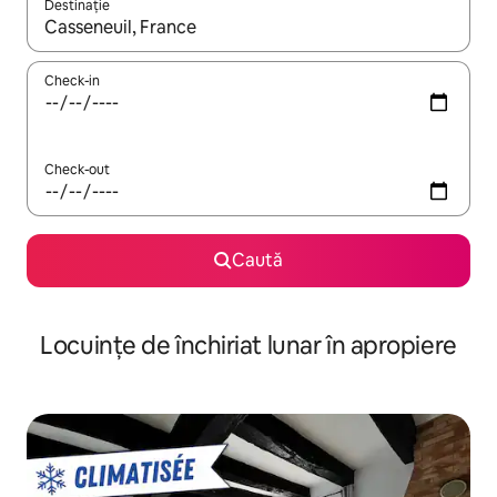
Destinație
Când se încarcă rezultatele, navighează folosind tastele săgeată î
Check-in
Check-out
Caută
Locuințe de închiriat lunar în apropiere