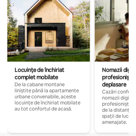
Locuințe de închiriat
Nomazii digital
complet mobilate
profesioniștii a
deplasare
De la cabane montane
liniștite până la apartamente
Cazări confort
urbane convenabile, aceste
nomazii digitali
locuințe de închiriat mobilate
profesioniștii 
au tot confortul de acasă.
de la distanță, 
spații de lucru 
amenajate.