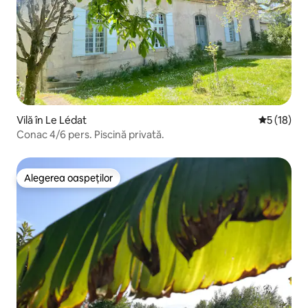
Vilă în Le Lédat
Scor mediu
5 (18)
Conac 4/6 pers. Piscină privată.
Alegerea oaspeților
Alegerea oaspeților