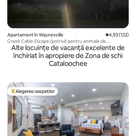
Apartament în Waynesville
Scor mediu de 4
4,93 (122)
Creek Cabin Escape (potrivit pentru animale de
Alte locuințe de vacanță excelente de
companie!)
închiriat în apropiere de Zona de schi
Cataloochee
Alegerea oaspeților
Locuință din topul categoriei Alegerea oaspeților