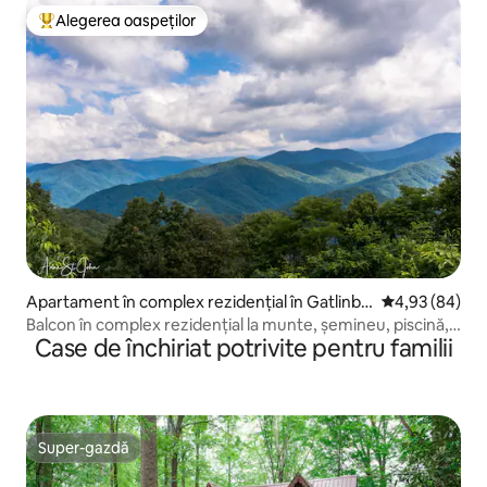
Alegerea oaspeților
Locuință din topul categoriei Alegerea oaspeților
Apartament în complex rezidențial în Gatlinbu
Scor mediu de 
4,93 (84)
rg
Balcon în complex rezidențial la munte, șemineu, piscină,
Case de închiriat potrivite pentru familii
saună
Super-gazdă
Super-gazdă