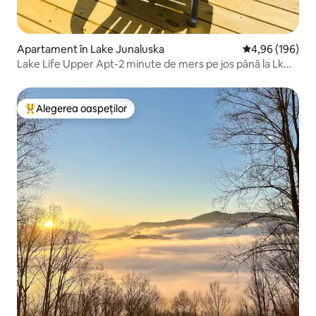
Apartament în Lake Junaluska
Scor mediu de 4
4,96 (196)
Lake Life Upper Apt-2 minute de mers pe jos până la Lk
Junaluska ASM
Alegerea oaspeților
Locuință din topul categoriei Alegerea oaspeților