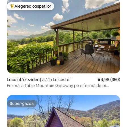
Alegerea oaspeților
Locuință din topul categoriei Alegerea oaspeților
Locuință rezidențială în Leicester
Scor mediu de 4
4,98 (350)
Fermă la Table Mountain Getaway pe o fermă de oi
pașnică
Super-gazdă
Super-gazdă