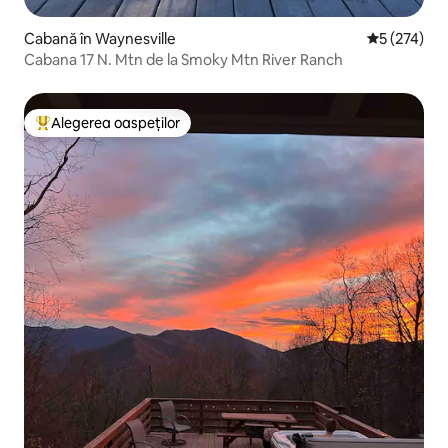
Cabană în Waynesville
Scor mediu d
5 (274)
Cabana 17 N. Mtn de la Smoky Mtn River Ranch
Alegerea oaspeților
Locuință din topul categoriei Alegerea oaspeților