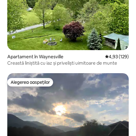
Apartament în Waynesville
Scor mediu de 4
4,93 (129)
Creastă liniștită cu iaz și priveliști uimitoare de munte
Alegerea oaspeților
Alegerea oaspeților