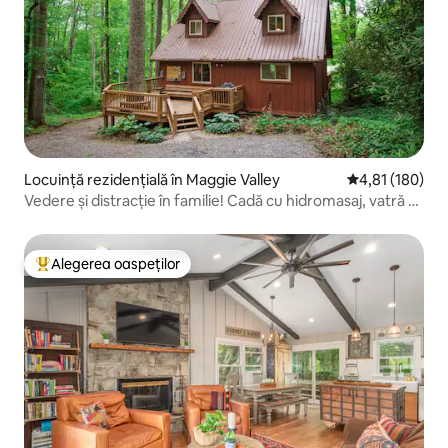
Locuință rezidențială în Maggie Valley
Scor mediu de 4
4,81 (180)
Vedere și distracție în familie! Cadă cu hidromasaj, vatră și
jocuri
Alegerea oaspeților
Locuință din topul categoriei Alegerea oaspeților