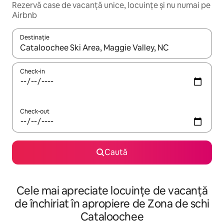
Rezervă case de vacanță unice, locuințe și nu numai pe
Airbnb
Destinație
Când se încarcă rezultatele, navighează folosind tastele săgeată î
Check-in
Check-out
Caută
Cele mai apreciate locuințe de vacanță
de închiriat în apropiere de Zona de schi
Cataloochee