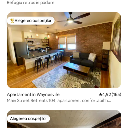
Refugiu retras în pădure
Alegerea oaspeților
Locuință din topul categoriei Alegerea oaspeților
Apartament în Waynesville
Scor mediu de 4
4,92 (165)
Main Street Retreats 104, apartament confortabil în
centru, 104
Alegerea oaspeților
Alegerea oaspeților