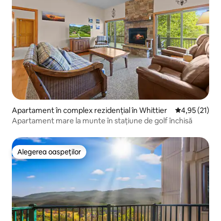
Apartament în complex rezidențial în Whittier
Scor mediu de
4,95 (21)
Apartament mare la munte în stațiune de golf închisă
Alegerea oaspeților
Alegerea oaspeților