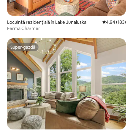
Locuință rezidențială în Lake Junaluska
Scor mediu de 4
4,94 (183)
Fermă Charmer
Super-gazdă
Super-gazdă