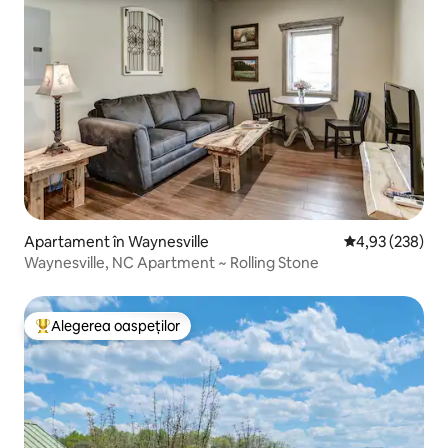
Apartament în Waynesville
Scor mediu de 4
4,93 (238)
Waynesville, NC Apartment ~ Rolling Stone
Alegerea oaspeților
Locuință din topul categoriei Alegerea oaspeților