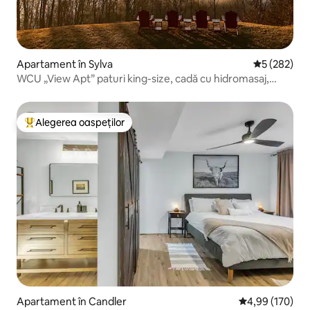
Apartament în Sylva
Scor mediu d
5 (282)
WCU „View Apt” paturi king-size, cadă cu hidromasaj,
jucării pentru terasă!
Alegerea oaspeților
Locuință din topul categoriei Alegerea oaspeților
Apartament în Candler
Scor mediu de 4
4,99 (170)