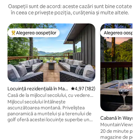
Oaspeții sunt de acord: aceste cazări sunt bine cotate
în ceea ce privește poziția, curățenia și multe altele.
Alegerea oaspeților
Alegerea oaspețil
Locuință din topul categoriei Alegerea oaspeților
Alegerea oaspețil
Locuință rezidențială în Mag
Scor mediu de 4,97 din 5, 182 re
4,97 (182)
gie Valley
Casă de la mijlocul secolului, cu vedere
panoramică și cadă cu hidromasaj!
Mijlocul secolului întâlnește
ascunzătoarea montană. Priveliștea
panoramică a muntelui și a terenului de
Cabană în Waynesv
golf oferă acestei locuințe superbe un
MountainViews|Hot
aspect luxos. Această locuință se află la o
Încărcător EV
20 de minute până 
milă de Maggie Valley Country Club (golf
magazine de pe str
și restaurant deschis publicului), cursuri