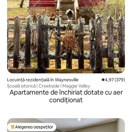
Locuință rezidențială în Waynesville
Scor mediu de 4
4,97 (379)
Școală istorică | Creekside | Maggie Valley
Apartamente de închiriat dotate cu aer
condiționat
Alegerea oaspeților
Locuință din topul categoriei Alegerea oaspeților