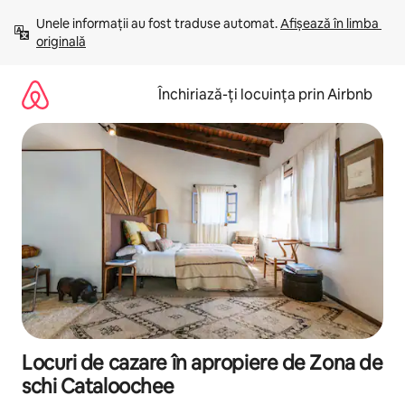
Ignoră
Unele informații au fost traduse automat. 
Afișează în limba 
și
originală
mergi
la
conținut
Închiriază-ți locuința prin Airbnb
Locuri de cazare în apropiere de Zona de
schi Cataloochee