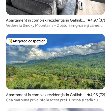
Apartament în complex rezidențial în Gatlinbu
Scor mediu de 
4,97 (37)
rg
Vedere la Smoky Mountains – 2 paturi king-size și cameră
de jocuri
Alegerea oaspeților
Locuință din topul categoriei Alegerea oaspeților
Apartament în complex rezidențial în Gatlinbu
Scor mediu de 
4,96 (72)
rg
Cea mai bună priveliște la acest preț! Piscină și cadă cu
hidromasaj - pat king-size