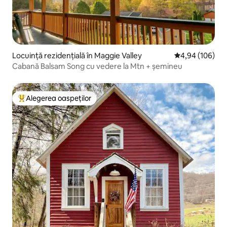
Locuință rezidențială în Maggie Valley
Scor mediu de 4
4,94 (106)
Cabană Balsam Song cu vedere la Mtn + șemineu
Alegerea oaspeților
Locuință din topul categoriei Alegerea oaspeților