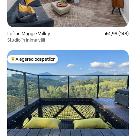
Loft în Maggie Valley
Scor mediu de 4
4,99 (148)
Studio în inima văii
Alegerea oaspeților
Locuință din topul categoriei Alegerea oaspeților