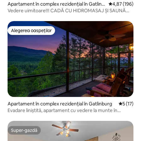
Apartament în complex rezidențial în Gatlinb
Scor mediu de 4
4,87 (196)
urg
Vedere uimitoare!!! CADĂ CU HIDROMASAJ ȘI SAUNĂ
PENTRU PISCINĂ INTERIOARĂ
Alegerea oaspeților
Alegerea oaspeților
Apartament în complex rezidențial în Gatlinburg
Scor mediu
5 (17)
Evadare liniștită, apartament cu vedere la munte în
Gatlinburg
Super-gazdă
Super-gazdă