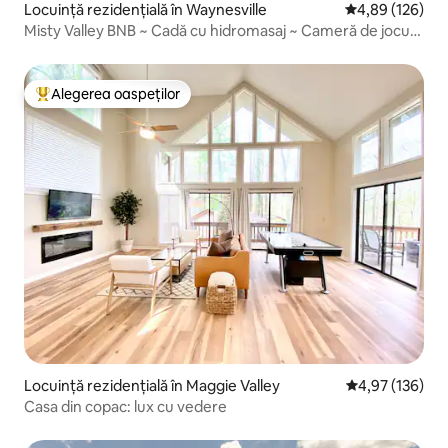
Locuință rezidențială în Waynesville
Scor mediu de 4
4,89 (126)
Misty Valley BNB ~ Cadă cu hidromasaj ~ Cameră de jocuri
~ Netflix
Alegerea oaspeților
Locuință din topul categoriei Alegerea oaspeților
Locuință rezidențială în Maggie Valley
Scor mediu de 4
4,97 (136)
Casa din copac: lux cu vedere