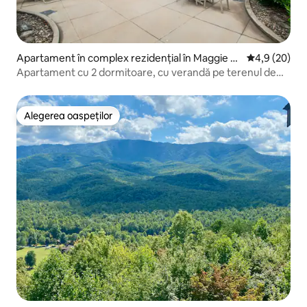
Apartament în complex rezidențial în Maggie V
Scor mediu de
4,9 (20)
alley
Apartament cu 2 dormitoare, cu verandă pe terenul de
golf + piscină | Bilete gratuite
Alegerea oaspeților
Alegerea oaspeților