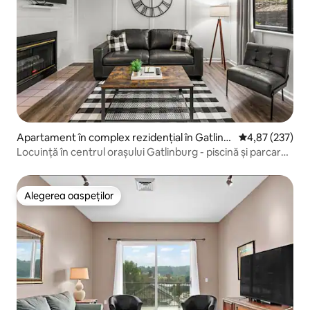
Apartament în complex rezidențial în Gatlinb
Scor mediu de 4
4,87 (237)
urg
Locuință în centrul orașului Gatlinburg - piscină și parcare
gratuită!
Alegerea oaspeților
Alegerea oaspeților