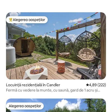
Alegerea oaspeților
Locuință din topul categoriei Alegerea oaspeților
Locuință rezidențială în Candler
Scor mediu de 4
4,89 (222)
Fermă cu vedere la munte, cu saună, gard de 1 acru și
vatră în aer liber.
Alegerea oaspeților
Alegerea oaspeților