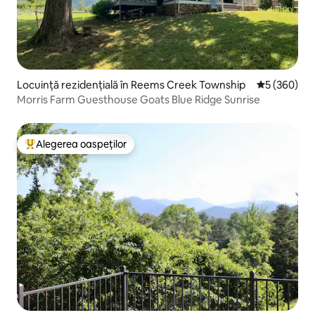
Locuință rezidențială în Reems Creek Township
Scor mediu d
5 (360)
Morris Farm Guesthouse Goats Blue Ridge Sunrise
Alegerea oaspeților
Locuință din topul categoriei Alegerea oaspeților