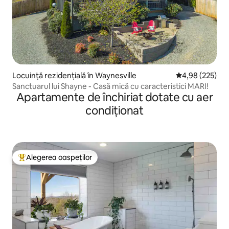
Locuință rezidențială în Waynesville
Scor mediu de 4
4,98 (225)
Sanctuarul lui Shayne - Casă mică cu caracteristici MARI!
Apartamente de închiriat dotate cu aer
condiționat
Alegerea oaspeților
Locuință din topul categoriei Alegerea oaspeților