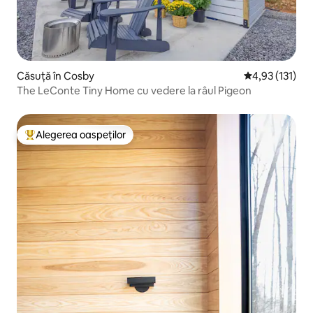
Căsuță în Cosby
Scor mediu de 
4,93 (131)
The LeConte Tiny Home cu vedere la râul Pigeon
Alegerea oaspeților
Locuință din topul categoriei Alegerea oaspeților