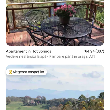
Apartament în Hot Springs
Scor mediu de 4
4,94 (307)
Vedere nesfârșită la apă - Plimbare până în oraș și AT!
Alegerea oaspeților
Locuință din topul categoriei Alegerea oaspeților