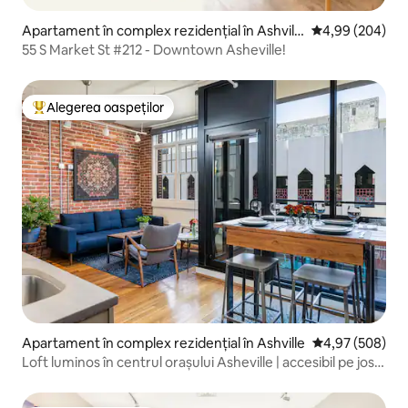
Apartament în complex rezidențial în Ashvill
Scor mediu de 4
4,99 (204)
e
55 S Market St #212 - Downtown Asheville!
Alegerea oaspeților
Locuință din topul categoriei Alegerea oaspeților
Apartament în complex rezidențial în Ashville
Scor mediu de 4
4,97 (508)
Loft luminos în centrul orașului Asheville | accesibil pe jos,
balcon