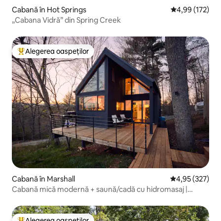
Cabană în Hot Springs
Scor mediu de 4
4,99 (172)
„Cabana Vidră” din Spring Creek
Alegerea oaspeților
Locuință din topul categoriei Alegerea oaspeților
Cabană în Marshall
Scor mediu de 4
4,95 (327)
Cabană mică modernă + saună/cadă cu hidromasaj |
Vederi la munte
Alegerea oaspeților