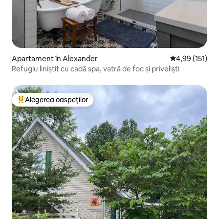
Apartament în Alexander
Scor mediu de 4
4,99 (151)
Refugiu liniștit cu cadă spa, vatră de foc și priveliști
Alegerea oaspeților
Locuință din topul categoriei Alegerea oaspeților