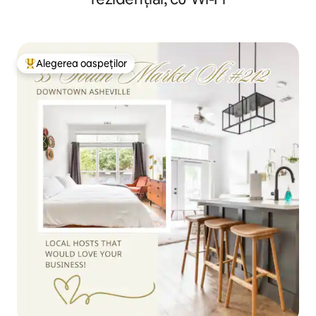
Alegerea oaspeților
Locuință din topul categoriei Alegerea oaspeților