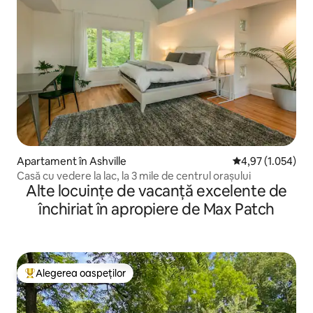
Apartament în Ashville
Scor mediu de 4,9
4,97 (1.054)
Casă cu vedere la lac, la 3 mile de centrul orașului
Alte locuințe de vacanță excelente de
închiriat în apropiere de Max Patch
Alegerea oaspeților
Locuință din topul categoriei Alegerea oaspeților