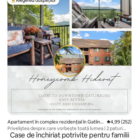
Alegerea oaspeților
Locuință din topul categoriei Alegerea oaspeților
Apartament în complex rezidențial în Gatlinb
Scor mediu de 4
4,99 (252)
urg
Priveliștea despre care vorbește toată lumea | 2 paturi
Case de închiriat potrivite pentru familii
king-size