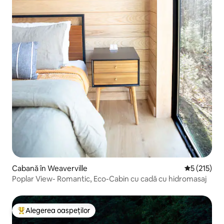
Cabană în Weaverville
Scor mediu 
5 (215)
Poplar View- Romantic, Eco-Cabin cu cadă cu hidromasaj
Alegerea oaspeților
Locuință din topul categoriei Alegerea oaspeților