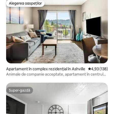
Alegerea oaspeților
Alegerea oaspeților
Apartament în complex rezidențial în Ashville
Scor mediu de 4
4,93 (138)
Animale de companie acceptate, apartament în centrul
orașului, parcare securizată
Super-gazdă
Super-gazdă