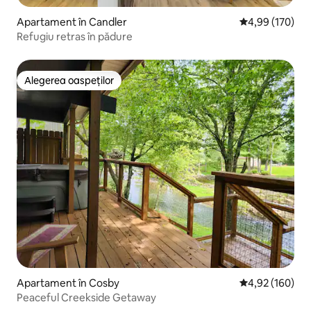
Apartament în Candler
Scor mediu de 4
4,99 (170)
Refugiu retras în pădure
Alegerea oaspeților
Alegerea oaspeților
Apartament în Cosby
Scor mediu de 4
4,92 (160)
Peaceful Creekside Getaway