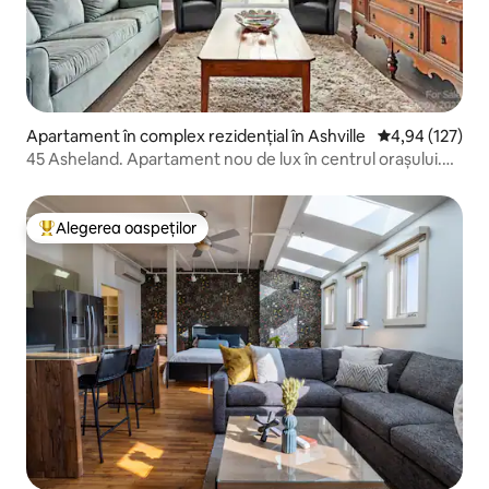
Apartament în complex rezidențial în Ashville
Scor mediu de 4
4,94 (127)
45 Asheland. Apartament nou de lux în centrul orașului.
#304
Alegerea oaspeților
Locuință din topul categoriei Alegerea oaspeților