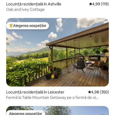
Locuință rezidențială în Ashville
Scor mediu de 4
4,99 (119)
Oak and Ivey Cottage
Alegerea oaspeților
Locuință din topul categoriei Alegerea oaspeților
Locuință rezidențială în Leicester
Scor mediu de 4
4,98 (350)
Fermă la Table Mountain Getaway pe o fermă de oi
pașnică
Alegerea oaspeților