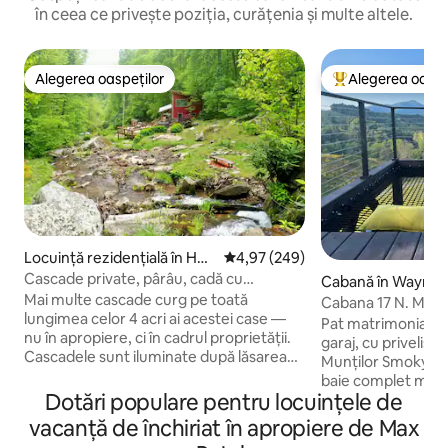
în ceea ce privește poziția, curățenia și multe altele.
Alegerea oaspeților
Alegerea oaspe
Alegerea oaspeților
Locuință din topu
Locuință rezidențială în Hot
Scor mediu de 4,97 din 5, 249 re
4,97 (249)
Springs
Cascade private, pârâu, cadă cu
Cabană în Waynesv
hidromasaj, trasee și EV II
Mai multe cascade curg pe toată
Cabana 17 N. Mtn 
lungimea celor 4 acri ai acestei case —
Ranch
Pat matrimonial de
nu în apropiere, ci în cadrul proprietății.
garaj, cu privelișt
Cascadele sunt iluminate după lăsarea
Munților Smoky. Cafea
întunericului, iar 38 de ferestre și
baie complet mobi
luminatoare lasă să intre lumina zilei în
Dotări populare pentru locuințele de
Paya, AC/încălzire,
timpul zilei, apoi încadrează stelele
intensitate reglabilă. Se acceptă an
vacanță de închiriat în apropiere de Max
noaptea. Mobilier artizanal, canapea din
de companie, curt