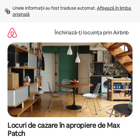
Ignoră
Unele informații au fost traduse automat. 
Afișează în limba 
și
originală
mergi
la
conținut
Închiriază-ți locuința prin Airbnb
Locuri de cazare în apropiere de Max
Patch