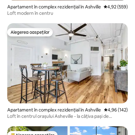
Apartament în complex rezidențial în Ashville
Scor mediu de 4
4,92 (559)
Loft modern în centru
Alegerea oaspeților
Alegerea oaspeților
Apartament în complex rezidențial în Ashville
Scor mediu de 4
4,96 (142)
Loft în centrul orașului Asheville - la câțiva pași de
restaurante și magazine