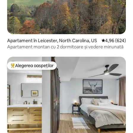
Apartament în Leicester, North Carolina, US
Scor mediu de 4
4,96 (624)
Apartament montan cu 2 dormitoare și vedere minunată
Alegerea oaspeților
Locuință din topul categoriei Alegerea oaspeților