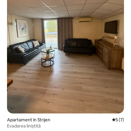
Apartament în Strijen
Scor medi
5 (7)
Evadarea liniștită