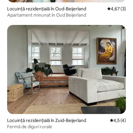
Locuință rezidențială în Oud-Beijerland
Scor mediu de
4,67 (3)
Apartament minunat în Oud Beijerland
Locuință rezidențială în Zuid-Beijerland
Scor mediu 
4,5 (4)
Fermă de diguri rurale