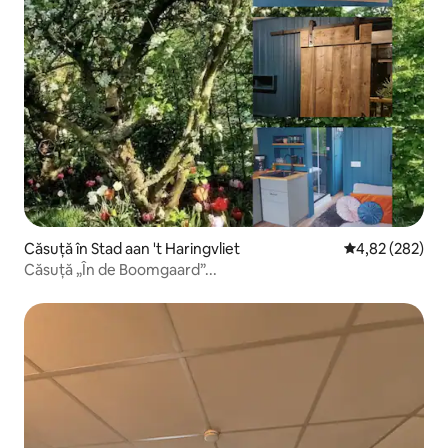
Căsuță în Stad aan 't Haringvliet
Scor mediu de 4
4,82 (282)
Căsuță „În de Boomgaard”...