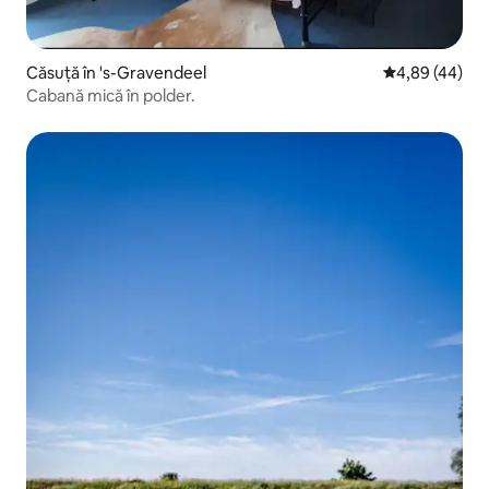
Căsuță în 's-Gravendeel
Scor mediu de 
4,89 (44)
Cabană mică în polder.