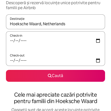
Descoperă și rezervă locuințe unice potrivite pentru
familii pe Airbnb
Destinație
Când se încarcă rezultatele, navighează folosind tastele săgeată î
Check-in
Check-out
Caută
Cele mai apreciate cazări potrivite
pentru familii din Hoeksche Waard
Oaspeții sunt de acord: aceste locuințe potrivite