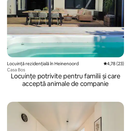
Locuință rezidențială în Heinenoord
Scor mediu de 
4,78 (23)
Casa Bos
Locuințe potrivite pentru familii și care
acceptă animale de companie