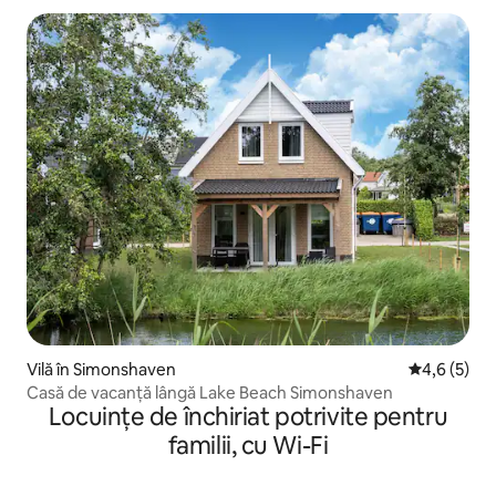
Vilă în Simonshaven
Scor mediu 
4,6 (5)
Casă de vacanță lângă Lake Beach Simonshaven
Locuințe de închiriat potrivite pentru
familii, cu Wi-Fi