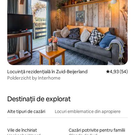
Locuință rezidențială în Zuid-Beijerland
Scor mediu de 
4,93 (54)
Polderzicht by Interhome
Destinații de explorat
Alte tipuri de cazări
Locuri emblematice din apropiere
Vile de închiriat
Cazări potrivite pentru familii