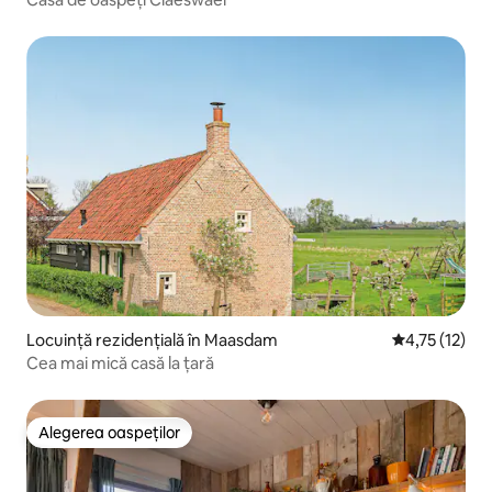
Locuință rezidențială în Maasdam
Scor mediu de
4,75 (12)
Cea mai mică casă la țară
Alegerea oaspeților
Alegerea oaspeților