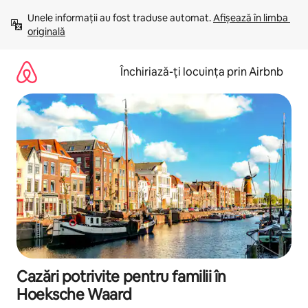
Ignoră
Unele informații au fost traduse automat. 
Afișează în limba 
și
originală
mergi
la
conținut
Închiriază-ți locuința prin Airbnb
Cazări potrivite pentru familii în
Hoeksche Waard