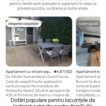
pentru familii sunt evaluate la superlativ în ceea ce
privește poziția, curățenia și multe altele.
Alegerea oaspeților
Super-gazdă
Alegerea oaspeților
Super-gazdă
Apartament cu intrare sepa
Scor mediu de 4,87 din 5, 102 re
4,87 (102)
Apartament în co
rată în Numansdorp
ențial în Zwijndrec
De Vlinder Numansdorp | Guest house 1-
Apartament elegan
8 pers.
parter
Casă de oaspeți foarte spațioasă în
Bucură-te de aces
centrul orașului Numansdorp din
renovat la parter, î
Hoeksche Waard. Situat în apropiere de
Designul modern o
A29, la 15 minute de mers cu mașina de
comoditate, cu Ro
Dotări populare pentru locuințele de
Rotterdam (AHOY, Euromast,
câteva minute dist
Erasmusbrug), la 20 de minute de mers
prin A16. Parcarea 