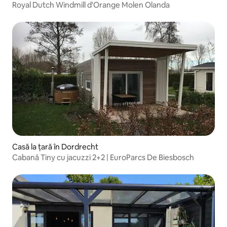
Royal Dutch Windmill d'Orange Molen Olanda
Casă la țară în Dordrecht
Cabană Tiny cu jacuzzi 2+2 | EuroParcs De Biesbosch