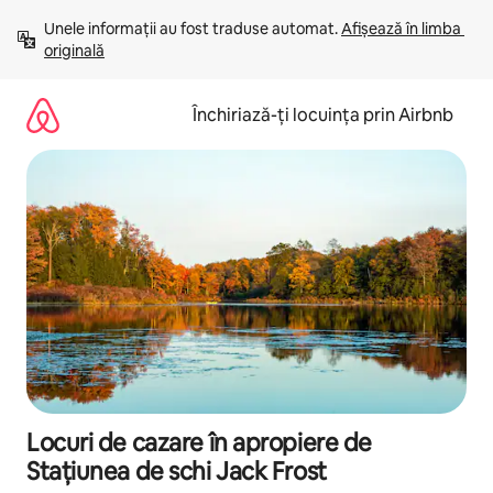
Ignoră
Unele informații au fost traduse automat. 
Afișează în limba 
și
originală
mergi
la
conținut
Închiriază-ți locuința prin Airbnb
Locuri de cazare în apropiere de
Stațiunea de schi Jack Frost