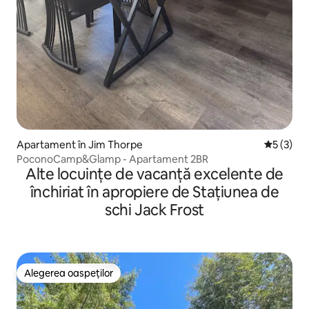
Apartament în Jim Thorpe
Scor medi
5 (3)
PoconoCamp&Glamp - Apartament 2BR
Alte locuințe de vacanță excelente de
închiriat în apropiere de Stațiunea de
schi Jack Frost
Alegerea oaspeților
Alegerea oaspeților