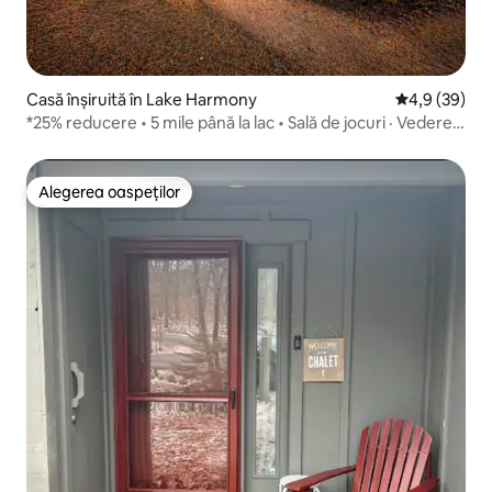
Casă înșiruită în Lake Harmony
Scor mediu de
4,9 (39)
*25% reducere • 5 mile până la lac • Sală de jocuri · Vedere
la iaz*
Alegerea oaspeților
Alegerea oaspeților