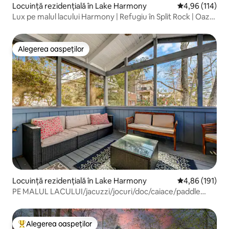
Locuință rezidențială în Lake Harmony
Scor mediu de 4
4,96 (114)
Lux pe malul lacului Harmony | Refugiu în Split Rock | Oază
de golf
Alegerea oaspeților
Alegerea oaspeților
Locuință rezidențială în Lake Harmony
Scor mediu de 4
4,86 (191)
PE MALUL LACULUI/jacuzzi/jocuri/doc/caiace/paddle
board
Alegerea oaspeților
Locuință din topul categoriei Alegerea oaspeților