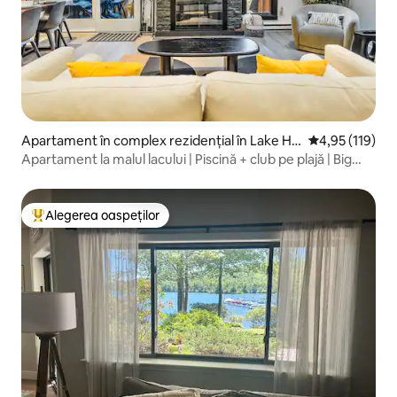
Apartament în complex rezidențial în Lake Ha
Scor mediu de 4
4,95 (119)
rmony
Apartament la malul lacului | Piscină + club pe plajă | Big
Boulder
Alegerea oaspeților
Locuință din topul categoriei Alegerea oaspeților