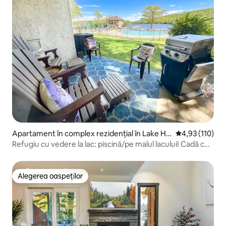
Apartament în complex rezidențial în Lake Ha
Scor mediu de 4
4,93 (110)
rmony
Refugiu cu vedere la lac: piscină/pe malul lacului! Cadă cu
hidromasaj, pistă de curse
Alegerea oaspeților
Alegerea oaspeților