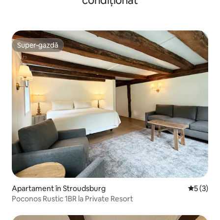
condiționat
Super-gazdă
Super-gazdă
Apartament în Stroudsburg
Scor medi
5 (3)
Poconos Rustic 1BR la Private Resort