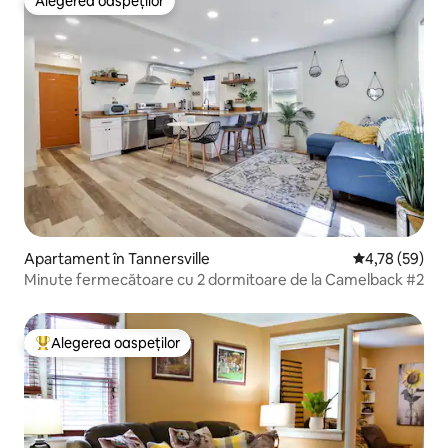
Alegerea oaspeților
Alegerea oaspeților
Apartament în Tannersville
Scor mediu de 
4,78 (59)
Minute fermecătoare cu 2 dormitoare de la Camelback #2
Alegerea oaspeților
Locuință din topul categoriei Alegerea oaspeților