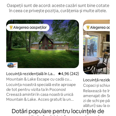
Oaspeții sunt de acord: aceste cazări sunt bine cotate
în ceea ce privește poziția, curățenia și multe altele.
Alegerea oaspeților
Alegerea oaspe
Locuință din topul categoriei Alegerea oaspeților
Locuință din topu
Locuință rezidențială în Lak
Scor mediu de 4,96 din 5, 242 re
4,96 (242)
e Harmony
Mountain & Lake Escape cu cadă cu
Locuință rezidenți
hidromasaj și masaje gratuite!
Locuința noastră specială este aproape
Harmony
Copaci și schiuri l
de tot pentru vizita ta în Poconos!
Frost Poconos
Relaxează-te în 
Creează amintiri în casa noastră unică
amenajat din Snow
Mountain & Lake. Acces gratuit la un
zi de schi pe pârtii
scaun de masaj cu gravitație zero, cu
alături) sau la or
corp complet, în timp ce te relaxezi.
Dotări populare pentru locuințele de
alte activități pe t
Plimbare scurtă pe plaja armoniei lacului,
care Poconos le of