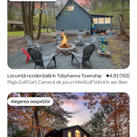
Locuință rezidențială în Tobyhanna Township
Scor mediu de 4
4,92 (102)
Plajă:GolfCart:Cameră de jocuri:MiniGolf:Vatră în aer liber
Alegerea oaspeților
Alegerea oaspeților