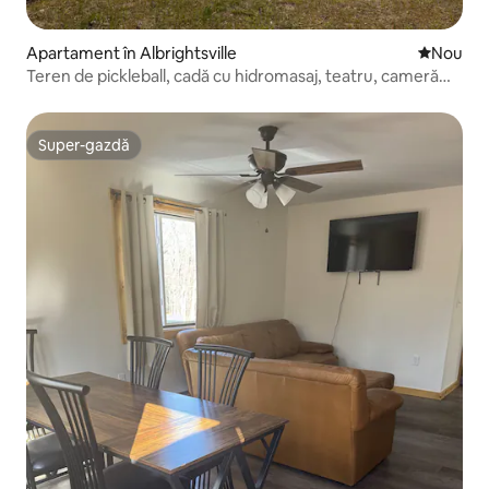
Apartament în Albrightsville
Cazare n
Nou
Teren de pickleball, cadă cu hidromasaj, teatru, cameră
secretă!
Super-gazdă
Super-gazdă