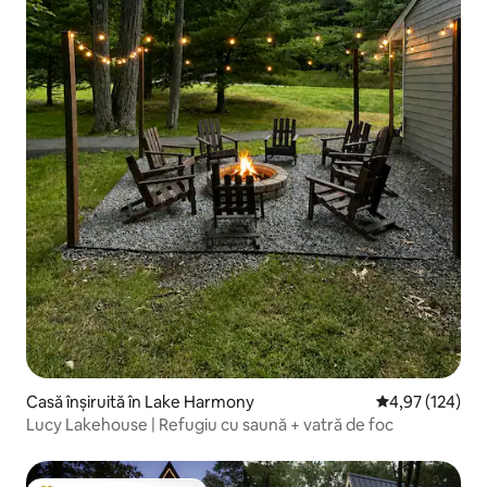
Casă înșiruită în Lake Harmony
Scor mediu de 4
4,97 (124)
Lucy Lakehouse | Refugiu cu saună + vatră de foc