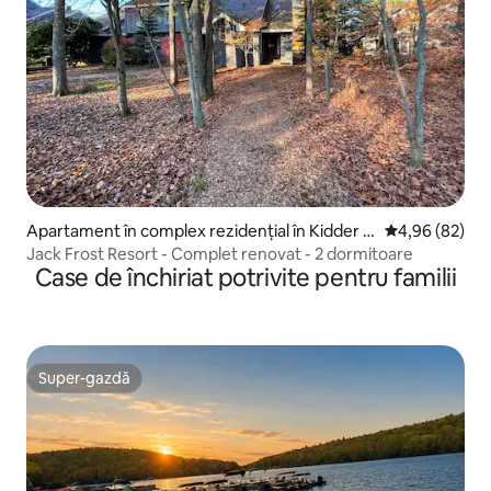
Apartament în complex rezidențial în Kidder T
Scor mediu de 
4,96 (82)
ownship
Jack Frost Resort - Complet renovat - 2 dormitoare
Case de închiriat potrivite pentru familii
Super-gazdă
Super-gazdă