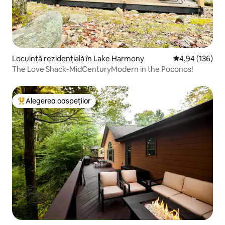
Locuință rezidențială în Lake Harmony
Scor mediu de 4
4,94 (136)
The Love Shack-MidCenturyModern in the Poconos!
Alegerea oaspeților
Locuință din topul categoriei Alegerea oaspeților