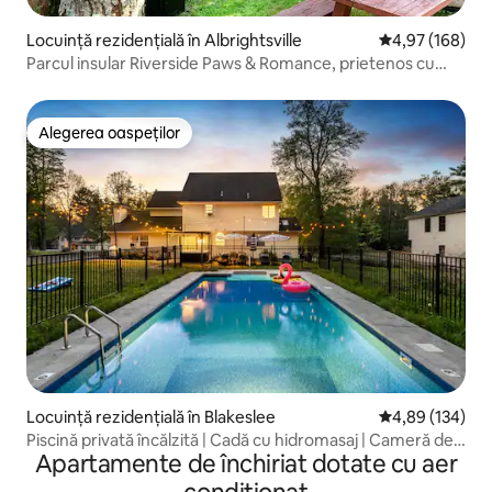
Locuință rezidențială în Albrightsville
Scor mediu de 4
4,97 (168)
Parcul insular Riverside Paws & Romance, prietenos cu
câinii
Alegerea oaspeților
Alegerea oaspeților
Locuință rezidențială în Blakeslee
Scor mediu de 4
4,89 (134)
Piscină privată încălzită | Cadă cu hidromasaj | Cameră de
Apartamente de închiriat dotate cu aer
jocuri