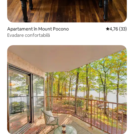
Apartament în Mount Pocono
Scor mediu de 
4,76 (33)
Evadare confortabilă