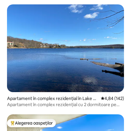
Apartament în complex rezidențial în Lake Ha
Scor mediu de 4
4,84 (142)
rmony
Apartament în complex rezidențial cu 2 dormitoare pe
malul lacului Harmony
Alegerea oaspeților
Locuință din topul categoriei Alegerea oaspeților