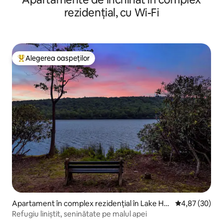
rezidențial, cu Wi-Fi
Alegerea oaspeților
Locuință din topul categoriei Alegerea oaspeților
Apartament în complex rezidențial în Lake Har
Scor mediu de 
4,87 (30)
mony
Refugiu liniștit, seninătate pe malul apei