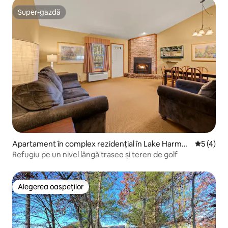
Super-gazdă
Super-gazdă
Apartament în complex rezidențial în Lake Harmon
Scor medi
5 (4)
y
Refugiu pe un nivel lângă trasee și teren de golf
Alegerea oaspeților
Alegerea oaspeților