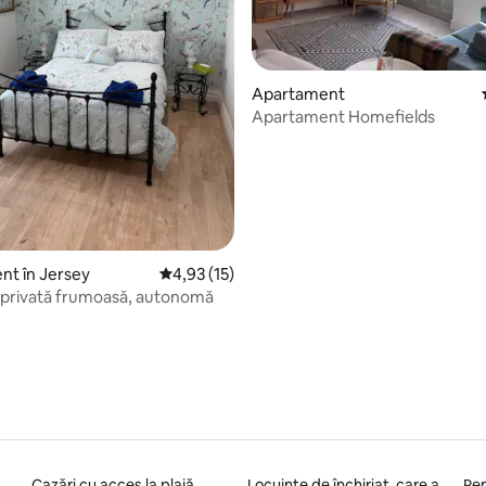
5, 65 recenzii
Apartament
Apartament Homefields
t în Jersey
Scor mediu de 4,93 din 5, 15 recenzii
4,93 (15)
 privată frumoasă, autonomă
Cazări cu acces la plajă
Locuințe de închiriat, care acceptă animale de companie
Pen