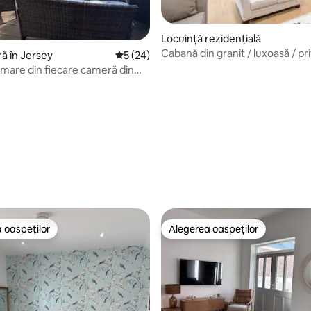
Locuință rezidențială
Cabană din granit / luxoasă / pr
5, 26 recenzii
ră în Jersey
Scor mediu de 5 din 5, 24 recenzii
5 (24)
cadă cu hidromasaj
 mare din fiecare cameră din
 oaspeților
Alegerea oaspeților
 oaspeților
Alegerea oaspeților