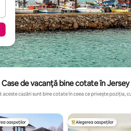
Case de vacanță bine cotate în Jersey
 aceste cazări sunt bine cotate în ceea ce privește poziția, cu
ea oaspeților
Alegerea oaspeților
 din topul categoriei Alegerea oaspeților
Locuință din topul categoriei A