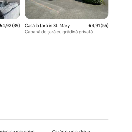
Scor mediu de 4,92 din 5, 39 recenzii
4,92 (39)
Casă la țară în St. Mary
Scor mediu de 4,91 din
4,91 (55)
Cabană de țară cu grădină privată
aproape de plajă
siuni cu mic dejun
Cazări cu mic-dejun