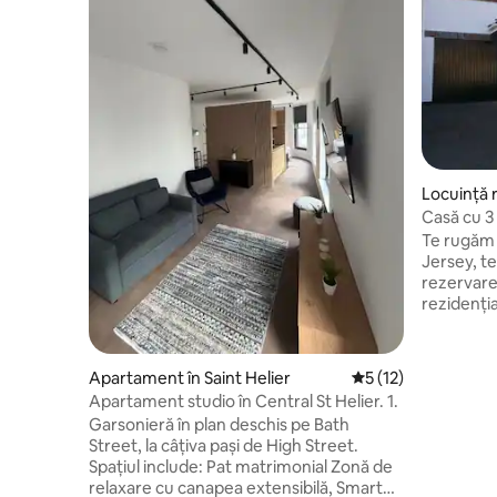
Locuință r
nnel Islan
Casă cu 3
și piscină!
Te rugăm să reții: dacă
Jersey, te
rezervare Situat într-o proprieta
rezidenția
orașului S
sau la 30
magazin, 
Apartament în Saint Helier
Scor mediu de 5 din
5 (12)
supermark
Apartament studio în Central St Helier. 1.
are un bancomat St
Garsonieră în plan deschis pe Bath
situat pe
Street, la câțiva pași de High Street.
plajă este
Spațiul include: Pat matrimonial Zonă de
est, este 
relaxare cu canapea extensibilă, Smart
Există un 