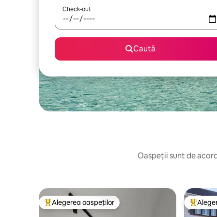
Check-out
Caută
Oaspeții sunt de acord:
Alegerea oaspeților
Aleger
Locuință din topul categoriei Alegerea oaspeților
Locuință