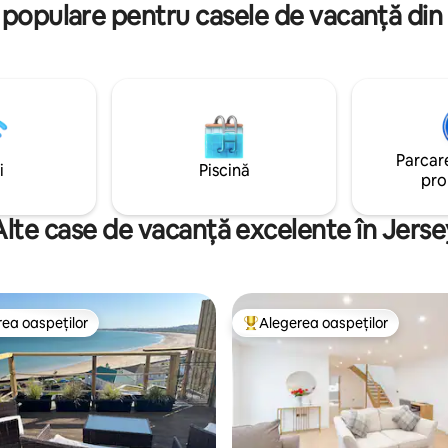
după o zi în oraș.
 populare pentru casele de vacanță din
 mers cu mașina, terenuri de
n restaurant/bar.
Parcare
i
Piscină
pro
Alte case de vacanță excelente în Jerse
ea oaspeților
Alegerea oaspeților
 din topul categoriei Alegerea oaspeților
Locuință din topul categoriei A