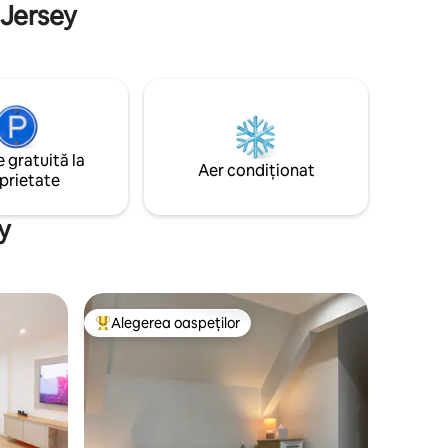
 Jersey
pentru o parcare suplimentară în
apropiere.
 gratuită la
Aer condiționat
prietate
y
Alegerea oaspeților
legerea oaspeților
Locuință din topul categoriei Alegerea oaspeților