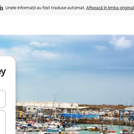
Unele informații au fost traduse automat. 
Afișează în limba origina
ey
tele săgeată în sus și în jos sau prin gesturi de atingere ori glisare.