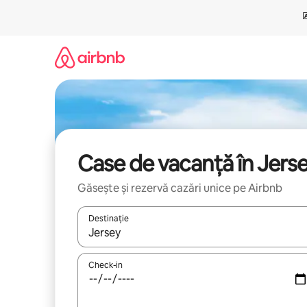
Ignoră
și
mergi
la
conținut
Case de vacanță în Jers
Găsește și rezervă cazări unice pe Airbnb
Destinație
Când se încarcă rezultatele, navighează folosind tas
Check-in