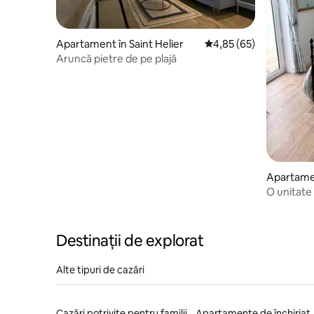
Apartament în Saint Helier
Scor mediu de 4,85 din 
4,85 (65)
Aruncă pietre de pe plajă
Apartamen
O unitate
Destinații de explorat
Alte tipuri de cazări
Cazări potrivite pentru familii
Apartamente de închiriat