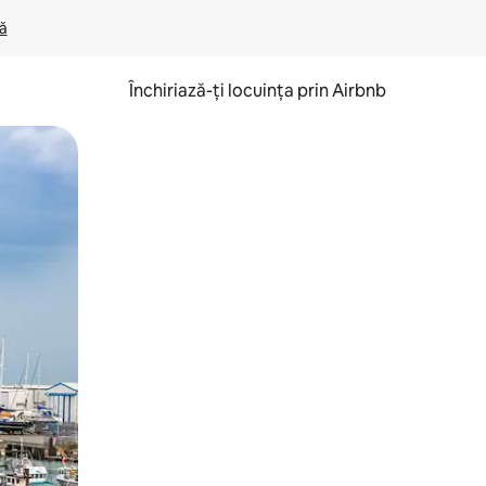
lă
Închiriază-ți locuința prin Airbnb