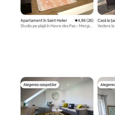
Apartament în Saint Helier
Scor mediu de 4,96 din 
4,96 (26)
Casă la ța
Studio pe plajă în Havre des Pas – Mergi
Vedere la
pe jos până în oraș!
Gorey
Alegerea oaspeților
Alegerea
Alegerea oaspeților
Alegerea