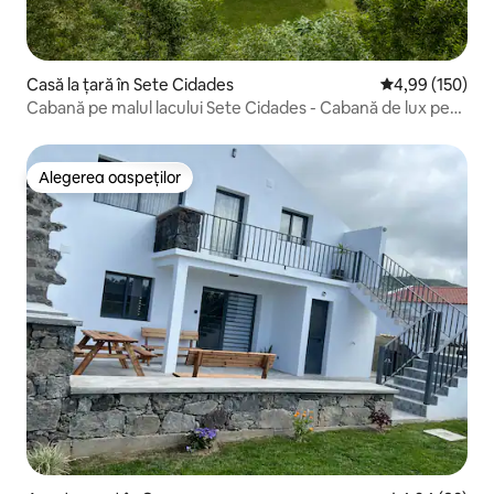
Casă la țară în Sete Cidades
Scor mediu de 4
4,99 (150)
Cabană pe malul lacului Sete Cidades - Cabană de lux pe
malul lacului
Alegerea oaspeților
Alegerea oaspeților