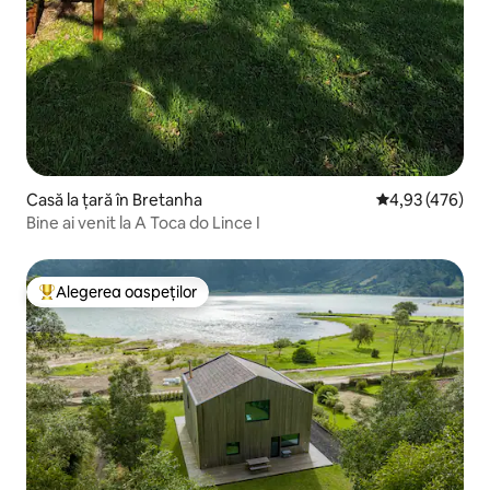
Casă la țară în Bretanha
Scor mediu de 4
4,93 (476)
Bine ai venit la A Toca do Lince I
Alegerea oaspeților
Locuință din topul categoriei Alegerea oaspeților