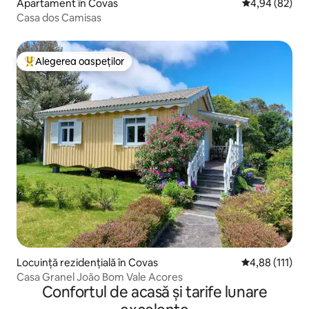
Apartament în Covas
Scor mediu de 
4,94 (82)
Casa dos Camisas
Alegerea oaspeților
Locuință din topul categoriei Alegerea oaspeților
Locuință rezidențială în Covas
Scor mediu de 
4,88 (111)
Casa Granel João Bom Vale Acores
Confortul de acasă și tarife lunare