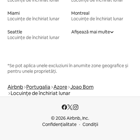
Locuințe de închiriat lunar
Locuințe de închiriat lunar
Miami
Montreal
Locuințe de închiriat lunar
Locuințe de închiriat lunar
Seattle
Afișează mai multe
Locuințe de închiriat lunar
*Se pot aplica unele excluziuni în anumite zone geografice și
pentru unele proprietăți.
Airbnb
Portugalia
Azore
Joao Bom
Locuințe de închiriat lunar
© 2026 Airbnb, Inc.
Confidențialitate
Condiții