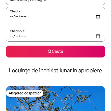
Check-in
Check-out
Caută
Locuințe de închiriat lunar în apropiere
Alegerea oaspeților
Alegerea oaspeților