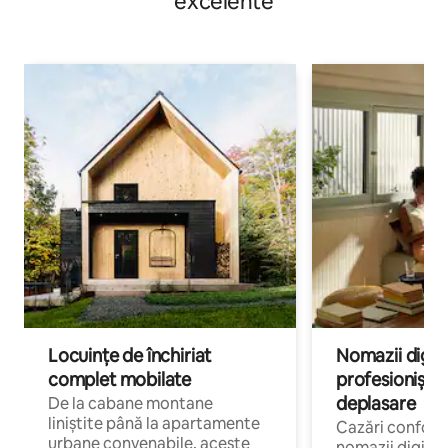
excelente
Locuințe de închiriat
Nomazii digital
complet mobilate
profesioniștii a
deplasare
De la cabane montane
liniștite până la apartamente
Cazări confort
urbane convenabile, aceste
nomazii digitali