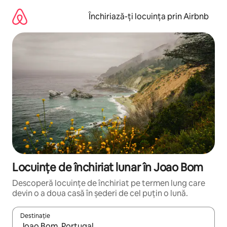
Ignoră
și
Închiriază-ți locuința prin Airbnb
mergi
la
conținut
Locuințe de închiriat lunar în Joao Bom
Descoperă locuințe de închiriat pe termen lung care
devin o a doua casă în șederi de cel puțin o lună.
Destinație
Când se încarcă rezultatele, navighează folosind tastele săgeată î