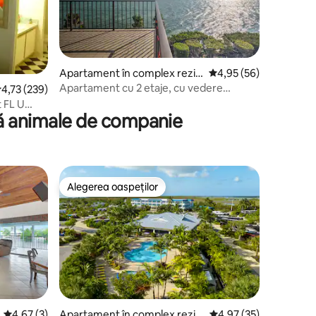
Apartament în complex rezid
Scor mediu de 4,95 din
4,95 (56)
ențial în Marathon
Apartament cu 2 etaje, cu vedere
cor mediu de 4,73 din 5, 239 recenzii
4,73 (239)
panoramică la golf și balcoane
t FL U
tă animale de companie
Alegerea oaspeților
Alegerea oaspeților
Scor mediu de 4,67 din 5, 3 recenzii
4,67 (3)
Apartament în complex rezid
Scor mediu de 4,97 din
4,97 (35)