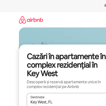
Ignoră
și
mergi
la
conținut
Cazări în apartamente în
complex rezidențial în
Key West
Descoperă și rezervă apartamente unice în
complex rezidențial pe Airbnb
Destinație
Când se încarcă rezultatele, navighează folosind tas