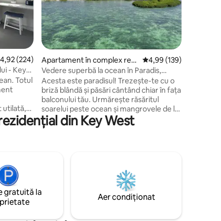
coastă, cu
complexul
inima or
până la 4
oferă o b
și dotări
cor mediu de 4,92 din 5, 224 recenzii
4,92 (224)
Apartament în complex rezi
Scor mediu de 4,99 din 
4,99 (139)
piscină, b
dențial în Key West
ui - Key
Vedere superbă la ocean în Paradis,
agrement 
aproape de Key West
cean. Totul
Acesta este paradisul! Trezește-te cu o
Maratonul
ment
briză blândă și păsări cântând chiar în fața
plajă, res
balconului tău. Urmărește răsăritul
elemente
 utilată,
soarelui peste ocean și mangrovele de la
experienț
rezidențial din Key West
ni normale
balconul tău privat. Bucură-te de
fața locul
i a servi
intimitate pe măsură ce îți începi ziua,
apoi aventurează-te să explorezi tot ce
ilmele și
are de oferit Key West: sporturi nautice,
magazine ciudate, mâncare delicioasă,
țiva pași.
istorie în jurul tău și multe altele! La
fect
caracteristicile proprietății: piscină, cadă
re
cu hidromasaj, bar și bucătărie Yellowfin
 gratuită la
și parcare. Consumabile de plajă incluse:
Aer condiționat
prietate
oar câteva
răcitoare, echipament de snorkeling și
rtament.
prosoape de plajă.