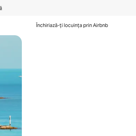
lă
Închiriază-ți locuința prin Airbnb