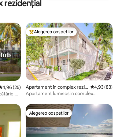
 rezidențial
Alegerea oaspeților
Locuință din topul categoriei Alegerea oaspeților
Apartament în complex rezid
Scor mediu de 4,93 din
4,93 (83)
Scor mediu de 4,96 din 5, 25 recenzii
4,96 (25)
ențial în Key West
Apartament luminos în complex
cătărie.
rezidențial din Paradis
Alegerea oaspeților
Alegerea oaspeților