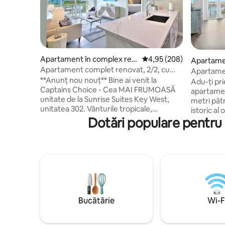
Apartament în complex rezi
Scor mediu de 4,95 din 5
4,95 (208)
Apartamen
dențial în Key West
Apartament complet renovat, 2/2, cu
dențial î
Apartamen
piscină comună!
**Anunț nou nouț** Bine ai venit la
piscină, l
Adu-ți prie
Captains Choice - Cea MAI FRUMOASĂ
companie
apartamen
unitate de la Sunrise Suites Key West,
metri pătr
unitatea 302. Vânturile tropicale,
istoric al
priveliștile apusului de soare și farmecul
Dotări populare pentru 
o bucătăr
Key West te așteaptă atunci când îți
living des
rezervi șederea în acest apartament
vedere la 
superb, complet renovat, cu două
Dană dispo
dormitoare și două băi, „Captain's
peștelui ș
Choice”. Punctele forte includ:
gheață, p
Televizoare inteligente în fiecare cameră
barca și p
Keurig și cafea preparată prin picurare
milă de Du
Electrocasnice noi din inox Mașină de
de Heming
Bucătărie
Wi-F
spălat/uscător de dimensiuni normale în
piscină înc
apartament Situat în apropiere de
parcare, li
restaurante, un magazin universal, plajă,