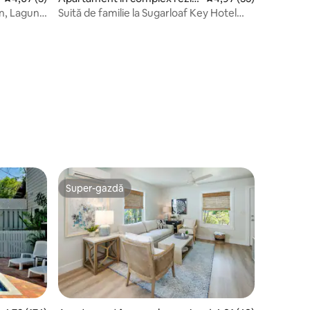
ențial în Summerland Key
an, Lagună
Suită de familie la Sugarloaf Key Hotel
(potrivită pentru animale de companie)
Super-gazdă
Super-gazdă