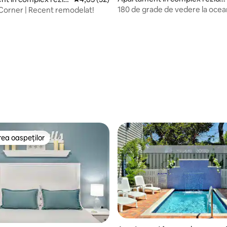
nțial în Islamorada
Key West
180 de grade de vedere la oce
 Corner | Recent remodelat!
și Golful Florida
, 302 recenzii
ea oaspeților
 din topul categoriei Alegerea oaspeților