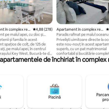
, 208 recenzii
t în complex rezi
Scor mediu de 4,88 din 5, 278 recenzii
4,88 (278)
Apartament în complex rezi
S
n Key West
dențial în Key Colony Beach
t pe malul apei, cu doc și
Paradis rafinat pe malul oceanul
ângă Duval St, animale de
Colony Beach
tenii și familia în acest
Priveliști uimitoare directe la o
 acceptate
t spațios de colț, de 125 de
este nou-nouț în acest aparta
ați, pe malul apei, în centrul
superb, cu un pat matrimonial
 orașului Key West. Bucură-te de
confortabil și bucătărie complet
apartamentele de închiriat în complex 
ie completă, de un spațiu de
cu electrocasnice de dimensiu
chis și de un balcon privat cu
și tot ce ai nevoie pentru a găti ș
portul de agrement și la piscină.
mesele. Wi-Fi rapid, gratuit și fiabil și
nibilă, cu o stație de curățare a
SmartTV pentru a te bucura de f
i un aparat comercial de făcut
emisiunile tale preferate. Piscină încălzită
erfectă pentru plimbări cu
și plajă privată cu nisip la doar câ
escuit. Situat la aproximativ 1
Sunset Park de alături este per
val Street, de portul istoric și
pentru a admira apusuri de soa
Parcare
way House. Facilitățile includ o
frumoase seara. Situat central pentru
i
Piscină
pro
ălzită, zonă tiki, grătare,
aventuri minunate în Keys, la d
ft și intrare securizată.
mile de mers cu mașina de apa