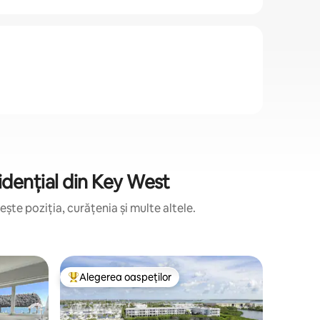
idențial din Key West
te poziția, curățenia și multe altele.
Apartame
Alegerea oaspeților
Alegere
legerea oaspeților
Locuință din topul categoriei Alegerea oaspeților
Alegere
dențial î
Apartame
zilnică și
Evadează
apartame