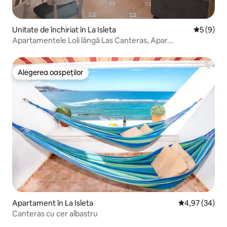
Unitate de închiriat în La Isleta
Scor medi
5 (9)
Apartamentele Loli lângă Las Canteras, Apar...
Alegerea oaspeților
Alegerea oaspeților
Apartament în La Isleta
Scor mediu de 
4,97 (34)
Canteras cu cer albastru