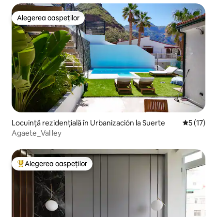
Alegerea oaspeților
Alegerea oaspeților
Locuință rezidențială în Urbanización la Suerte
Scor mediu
5 (17)
Agaete_Val ley
Alegerea oaspeților
Locuință din topul categoriei Alegerea oaspeților