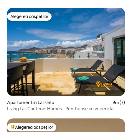
Alegerea oaspeților
Alegerea oaspeților
Apartament în La Isleta
Scor medi
5 (7)
Living Las Canteras Homes - Penthouse cu vedere la
ocean
Alegerea oaspeților
Locuință din topul categoriei Alegerea oaspeților