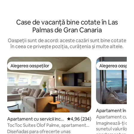
Case de vacanță bine cotate în Las
Palmas de Gran Canaria
Oaspeții sunt de acord: aceste cazări sunt bine cotate
în ceea ce privește poziția, curățenia și multe altele.
Alegerea oaspeților
Alegerea oaspețil
Alegerea oaspeților
Alegerea oaspețil
Apartament în La I
Apartament cu ved
Apartament cu servicii inclu
Scor mediu de 4,96 din 5, 234 re
4,96 (234)
Canteras Beach V
Imaginează-ți că i
se în La Isleta
TocToc Suites Olof Palme, apartament
sunetul valurilor și
cu 2 dormitoare...
Diseñadas para ofrecerte unas