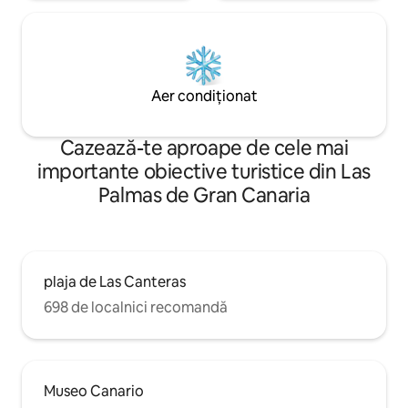
alojamiento.
*************************************************************
El hotel tiene a disposición de los clientes
los números de registro de cada una de
las Viviendas Vacacionales.
Aer condiționat
*************************************************************
Cazează-te aproape de cele mai
importante obiective turistice din Las
Palmas de Gran Canaria
plaja de Las Canteras
698 de localnici recomandă
Museo Canario