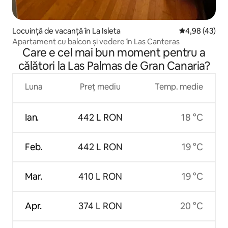
Locuință de vacanță în La Isleta
Scor mediu de 
4,98 (43)
Apartament cu balcon și vedere în Las Canteras
Care e cel mai bun moment pentru a
călători la Las Palmas de Gran Canaria?
Luna
Preț mediu
Temp. medie
Ian.
442 L RON
18 °C
Feb.
442 L RON
19 °C
Mar.
410 L RON
19 °C
Apr.
374 L RON
20 °C