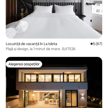
Locuință de vacanță în La Isleta
Scor mediu 
5 (67)
Plajă și design, la 1 minut de mare. SUITE26
Alegerea oaspeților
Alegerea oaspeților