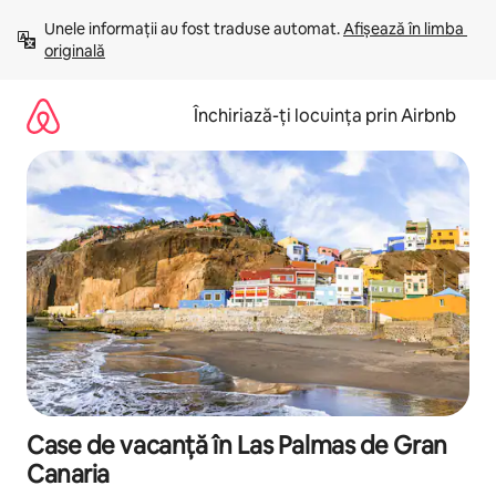
Ignoră
Unele informații au fost traduse automat. 
Afișează în limba 
și
originală
mergi
la
conținut
Închiriază-ți locuința prin Airbnb
Case de vacanță în Las Palmas de Gran
Canaria