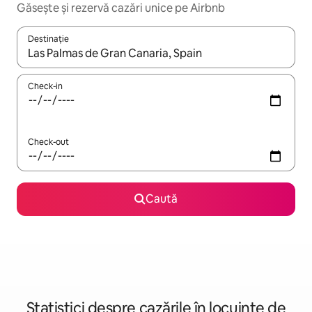
Găsește și rezervă cazări unice pe Airbnb
Destinație
Când se încarcă rezultatele, navighează folosind tastele săgeată î
Check-in
Check-out
Caută
Statistici despre cazările în locuințe de