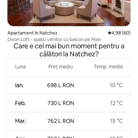
Apartament în Natchez
Scor mediu de 
4,98 (60)
Dixon Loft - spațiu uimitor cu balcon pe Main
Care e cel mai bun moment pentru a
călători la Natchez?
Luna
Preț mediu
Temp. medie
Ian.
698 L RON
10 °C
Feb.
730 L RON
12 °C
Mar.
762 L RON
15 °C