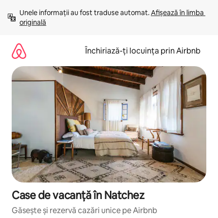
Ignoră
Unele informații au fost traduse automat. 
Afișează în limba 
și
originală
mergi
la
conținut
Închiriază-ți locuința prin Airbnb
Case de vacanță în Natchez
Găsește și rezervă cazări unice pe Airbnb