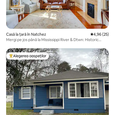
Casă la țară în Natchez
Scor mediu de 
4,96 (25)
Mergi pe jos până la Mississippi River & Dtwn: Historic
Haven!
Alegerea oaspeților
Locuință din topul categoriei Alegerea oaspeților