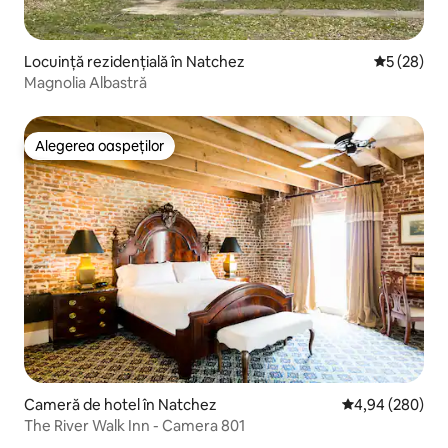
Locuință rezidențială în Natchez
Scor mediu 
5 (28)
Magnolia Albastră
Alegerea oaspeților
Alegerea oaspeților
Cameră de hotel în Natchez
Scor mediu de 4
4,94 (280)
The River Walk Inn - Camera 801