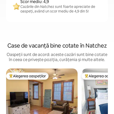
Scor mediu: 4,9
Cazările din Natchez sunt foarte apreciate de
oaspeți, având un scor mediu de 4,9 din 5!
Case de vacanță bine cotate în Natchez
Oaspeții sunt de acord: aceste cazări sunt bine cotate
în ceea ce privește poziția, curățenia și multe altele.
Alegerea oaspeților
Alegerea oaspe
Locuință din topul categoriei Alegerea oaspeților
Locuință din topu