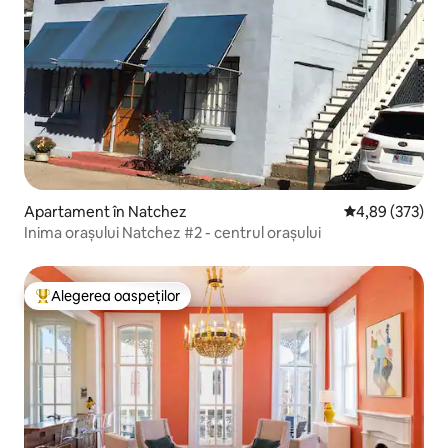
Apartament în Natchez
Scor mediu de 4
4,89 (373)
Inima orașului Natchez #2 - centrul orașului
Alegerea oaspeților
Locuință din topul categoriei Alegerea oaspeților