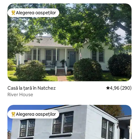
Alegerea oaspeților
Locuință din topul categoriei Alegerea oaspeților
Casă la țară în Natchez
Scor mediu de 4
4,96 (290)
River House
Alegerea oaspeților
Locuință din topul categoriei Alegerea oaspeților