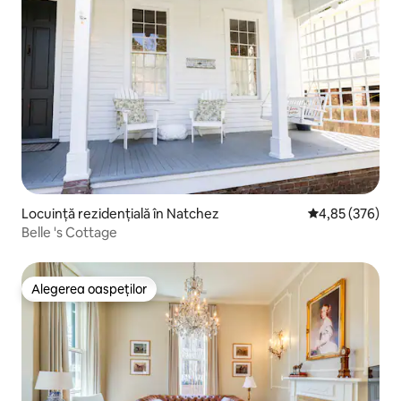
Locuință rezidențială în Natchez
Scor mediu de 4
4,85 (376)
Belle 's Cottage
Alegerea oaspeților
Alegerea oaspeților