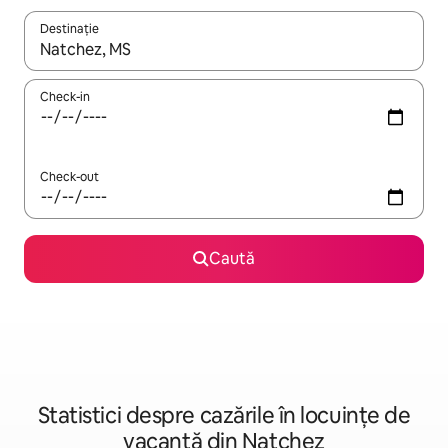
Destinație
Când se încarcă rezultatele, navighează folosind tastele săgeată î
Check-in
Check-out
Caută
Statistici despre cazările în locuințe de
vacanță din Natchez