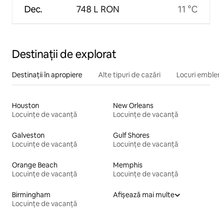
Dec.
748 L RON
11 °C
Destinații de explorat
Destinații în apropiere
Alte tipuri de cazări
Locuri emblem
Houston
New Orleans
Locuințe de vacanță
Locuințe de vacanță
Galveston
Gulf Shores
Locuințe de vacanță
Locuințe de vacanță
Orange Beach
Memphis
Locuințe de vacanță
Locuințe de vacanță
Birmingham
Afișează mai multe
Locuințe de vacanță