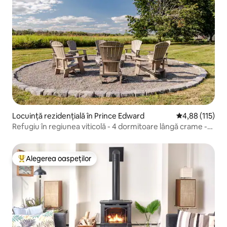
Locuință rezidențială în Prince Edward
Scor mediu de 4
4,88 (115)
Refugiu în regiunea viticolă - 4 dormitoare lângă crame -
vatră în aer liber
Alegerea oaspeților
Locuință din topul categoriei Alegerea oaspeților