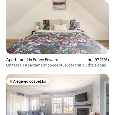
Apartament în Prince Edward
Scor mediu de 4
4,97 (226)
Unitatea 1 Apartament conceptual deschis cu două etaje
Alegerea oaspeților
Locuință din topul categoriei Alegerea oaspeților