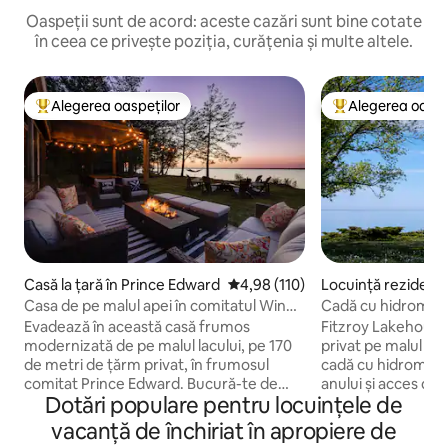
Oaspeții sunt de acord: aceste cazări sunt bine cotate
în ceea ce privește poziția, curățenia și multe altele.
Alegerea oaspeților
Alegerea oaspe
Locuință din topul categoriei Alegerea oaspeților
Locuință din topu
Casă la țară în Prince Edward
Scor mediu de 4,98 din 5, 110 re
4,98 (110)
Locuință rezidenția
ce Edward
Casa de pe malul apei în comitatul Wine
Cadă cu hidromasa
cu SAUNĂ și CADĂ CU HIDROMASAJ
pe malul apei
Evadează în această casă frumos
Fitzroy Lakehouse
modernizată de pe malul lacului, pe 170
privat pe malul ape
de metri de țărm privat, în frumosul
cadă cu hidromasaj
comitat Prince Edward. Bucură-te de
anului și acces dir
Dotări populare pentru locuințele de
noua noastră saună panoramică, de cada
vedere la lac din z
cu hidromasaj și de dușul în aer liber.
și din dormitorul pr
vacanță de închiriat în apropiere de
Această escapadă relaxantă este situată
privată de 60 de me