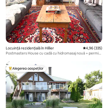
Locuință rezidențială în Hillier
Scor mediu de 4
4,96 (335)
Postmasters House cu cadă cu hidromasaj nouă + permis
de plajă inclus
Alegerea oaspeților
Locuință din topul categoriei Alegerea oaspeților