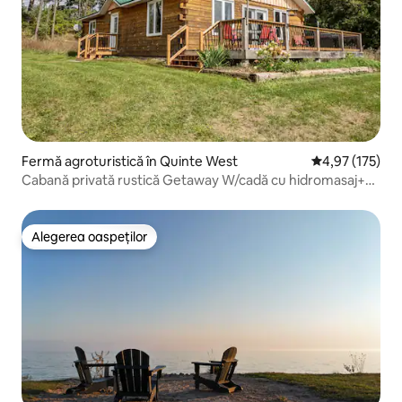
Fermă agroturistică în Quinte West
Scor mediu de 4
4,97 (175)
Cabană privată rustică Getaway W/cadă cu hidromasaj+
încărcător EV
Alegerea oaspeților
Alegerea oaspeților