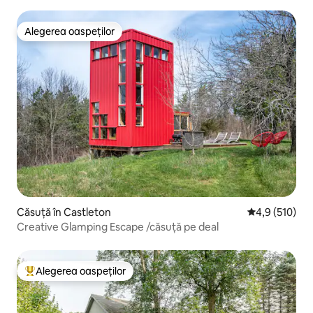
Alegerea oaspeților
Alegerea oaspeților
Căsuță în Castleton
Scor mediu de 
4,9 (510)
Creative Glamping Escape /căsuță pe deal
Alegerea oaspeților
Locuință din topul categoriei Alegerea oaspeților