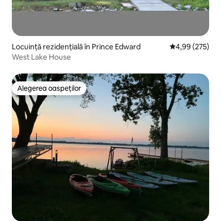
Locuință rezidențială în Prince Edward
Scor mediu de 4
4,99 (275)
West Lake House
Alegerea oaspeților
Alegerea oaspeților