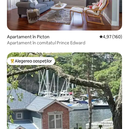
Apartament în Picton
Scor mediu de 4
4,97 (160)
Apartament în comitatul Prince Edward
Alegerea oaspeților
Locuință din topul categoriei Alegerea oaspeților