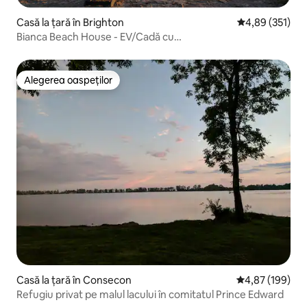
Casă la țară în Brighton
Scor mediu de 4
4,89 (351)
Bianca Beach House - EV/Cadă cu
hidromasaj/Firepit/Waterfront
Alegerea oaspeților
Alegerea oaspeților
Casă la țară în Consecon
Scor mediu de 4
4,87 (199)
Refugiu privat pe malul lacului în comitatul Prince Edward