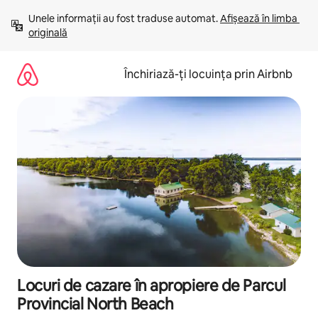
Ignoră
Unele informații au fost traduse automat. 
Afișează în limba 
și
originală
mergi
la
conținut
Închiriază-ți locuința prin Airbnb
Locuri de cazare în apropiere de Parcul
Provincial North Beach