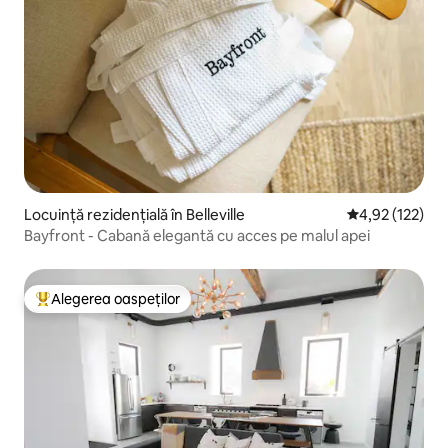
Locuință rezidențială în Belleville
Scor mediu de 4
4,92 (122)
Bayfront - Cabană elegantă cu acces pe malul apei
Alegerea oaspeților
Locuință din topul categoriei Alegerea oaspeților