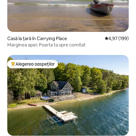
Casă la țară în Carrying Place
Scor mediu de 4
4,97 (199)
Marginea apei: Poarta ta spre comitat
Alegerea oaspeților
Locuință din topul categoriei Alegerea oaspeților