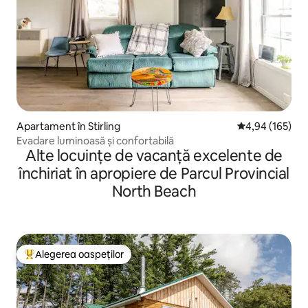
Apartament în Stirling
Scor mediu de 4
4,94 (165)
Evadare luminoasă și confortabilă
Alte locuințe de vacanță excelente de
închiriat în apropiere de Parcul Provincial
North Beach
Alegerea oaspeților
Locuință din topul categoriei Alegerea oaspeților