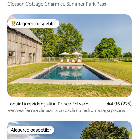
Closson Cottage Charm cu Summer Park Pass
Alegerea oaspeților
Locuință din topul categoriei Alegerea oaspeților
Locuință rezidențială în Prince Edward
Scor mediu de 4
4,96 (225)
Vechea fermă de piatră cu cadă cu hidromasaj și piscină
încălzită
Alegerea oaspeților
Alegerea oaspeților