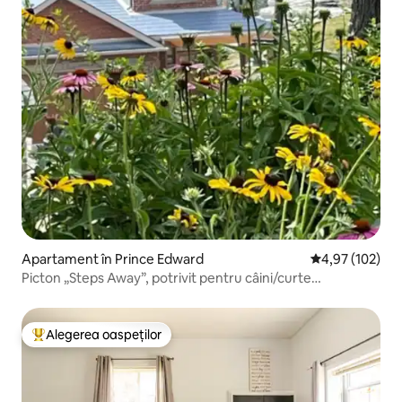
Apartament în Prince Edward
Scor mediu de 4
4,97 (102)
Picton „Steps Away”, potrivit pentru câini/curte
împrejmuită
Alegerea oaspeților
Locuință din topul categoriei Alegerea oaspeților