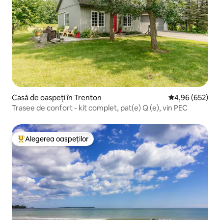
Casă de oaspeți în Trenton
Scor mediu de 4
4,96 (652)
Trasee de confort - kit complet, pat(e) Q (e), vin PEC
Alegerea oaspeților
Locuință din topul categoriei Alegerea oaspeților