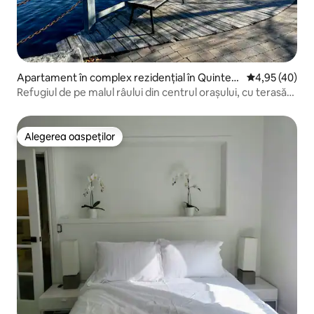
Apartament în complex rezidențial în Quinte
Scor mediu de 
4,95 (40)
West
Refugiul de pe malul râului din centrul orașului, cu terasă
pe acoperiș
Alegerea oaspeților
Alegerea oaspeților