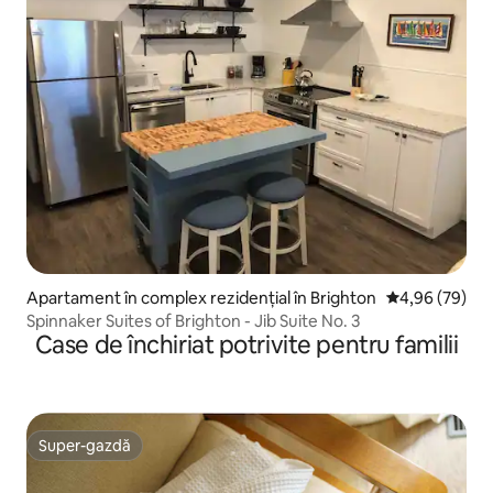
Apartament în complex rezidențial în Brighton
Scor mediu de 
4,96 (79)
Spinnaker Suites of Brighton - Jib Suite No. 3
Case de închiriat potrivite pentru familii
Super-gazdă
Super-gazdă