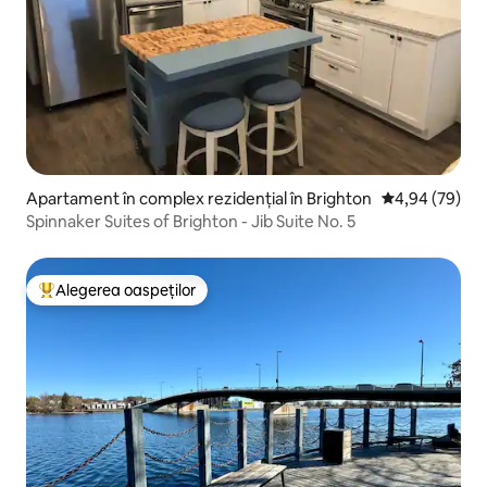
Apartament în complex rezidențial în Brighton
Scor mediu de 
4,94 (79)
Spinnaker Suites of Brighton - Jib Suite No. 5
Alegerea oaspeților
Locuință din topul categoriei Alegerea oaspeților