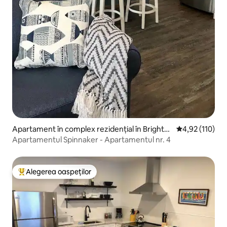
Apartament în complex rezidențial în Brighto
Scor mediu de 4
4,92 (110)
n
Apartamentul Spinnaker - Apartamentul nr. 4
Alegerea oaspeților
Locuință din topul categoriei Alegerea oaspeților