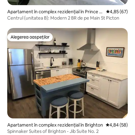
Apartament în complex rezidențial în Prince E
Scor mediu de 
4,85 (67)
dward
Centrul (unitatea B): Modern 2 BR de pe Main St Picton
Alegerea oaspeților
Alegerea oaspeților
Apartament în complex rezidențial în Brighton
Scor mediu de 
4,84 (58)
Spinnaker Suites of Brighton - Jib Suite No. 2