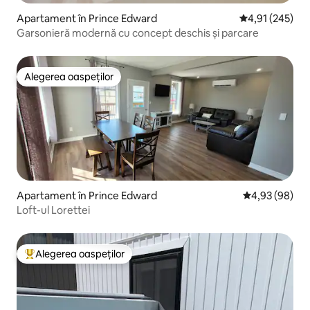
Apartament în Prince Edward
Scor mediu de 4
4,91 (245)
Garsonieră modernă cu concept deschis și parcare
Alegerea oaspeților
Alegerea oaspeților
Apartament în Prince Edward
Scor mediu de 
4,93 (98)
Loft-ul Lorettei
Alegerea oaspeților
Locuință din topul categoriei Alegerea oaspeților