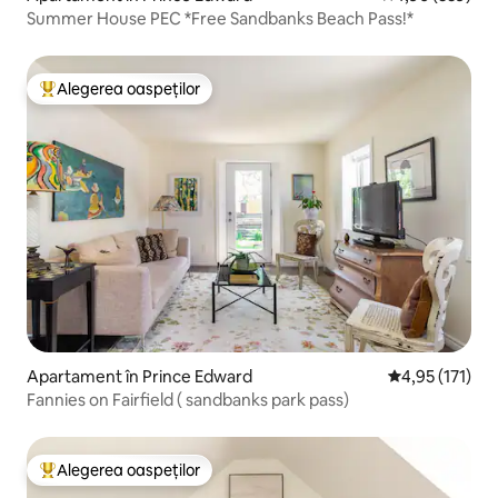
Summer House PEC *Free Sandbanks Beach Pass!*
Alegerea oaspeților
Locuință din topul categoriei Alegerea oaspeților
Apartament în Prince Edward
Scor mediu de 
4,95 (171)
Fannies on Fairfield ( sandbanks park pass)
Alegerea oaspeților
Locuință din topul categoriei Alegerea oaspeților