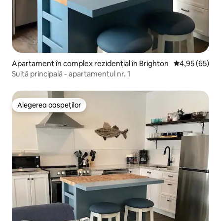
Apartament în complex rezidențial în Brighton
Scor mediu de 
4,95 (65)
Suită principală - apartamentul nr. 1
Alegerea oaspeților
Alegerea oaspeților