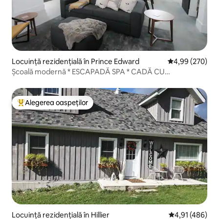
Locuință rezidențială în Prince Edward
Scor mediu de 4
4,99 (270)
Școală modernă * ESCAPADĂ SPA * CADĂ CU
HIDROMASAJ și SAUNĂ*
Alegerea oaspeților
Locuință din topul categoriei Alegerea oaspeților
Locuință rezidențială în Hillier
Scor mediu de 4
4,91 (486)