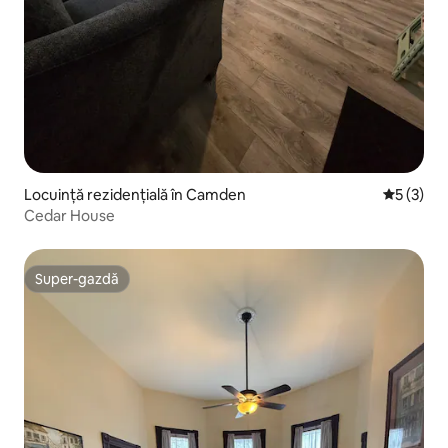
Locuință rezidențială în Camden
Scor medi
5 (3)
Cedar House
Super-gazdă
Super-gazdă