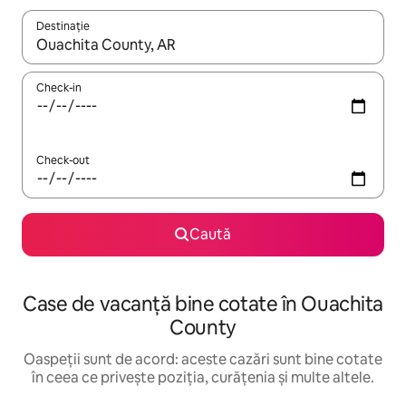
Destinație
Când se încarcă rezultatele, navighează folosind tastele săgeată î
Check-in
Check-out
Caută
Case de vacanță bine cotate în Ouachita
County
Oaspeții sunt de acord: aceste cazări sunt bine cotate
în ceea ce privește poziția, curățenia și multe altele.