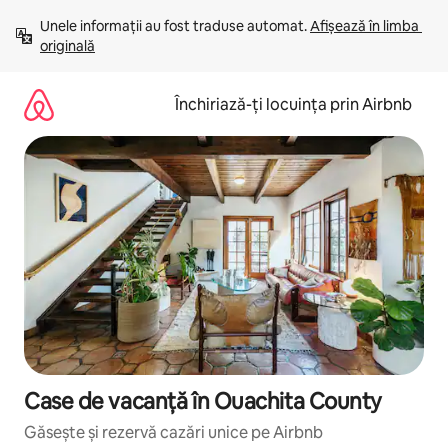
Ignoră
Unele informații au fost traduse automat. 
Afișează în limba 
și
originală
mergi
la
conținut
Închiriază-ți locuința prin Airbnb
Case de vacanță în Ouachita County
Găsește și rezervă cazări unice pe Airbnb