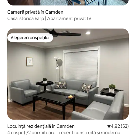
Cameră privată în Camden
Casa istorică Earp | Apartament privat IV
Alegerea oaspeților
Alegerea oaspeților
Locuință rezidențială în Camden
Scor mediu de 
4,92 (53)
4 oaspeți/2 dormitoare - recent construită și modernă