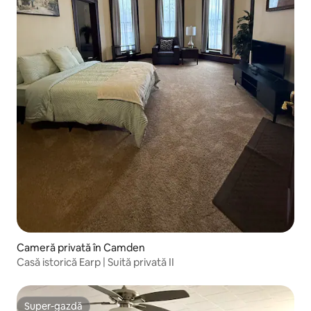
Cameră privată în Camden
Casă istorică Earp | Suită privată II
Super-gazdă