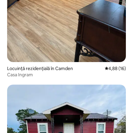
Locuință rezidențială în Camden
Scor mediu de 
4,88 (16)
Casa Ingram