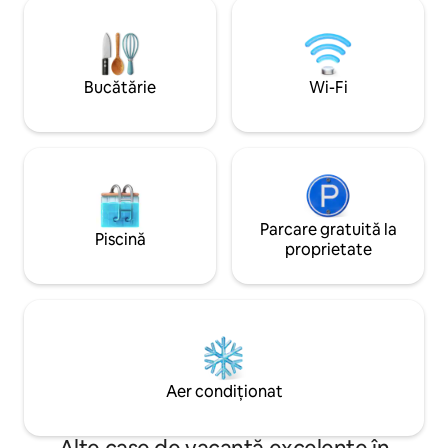
dimensiuni normale și liniște sufletească
parcului de diama
cu un generator pentru întreaga
minute de zona pri
locuință, astfel încât să fii întotdeauna
Camden și la 10 mi
acoperit. Camera luminoasă cu soare
Chidester. 2 paturi
este perfectă pentru cafeaua de
bucătărie, 2 băi ș
Bucătărie
Wi-Fi
dimineață sau un moment de liniște, în
acoperită cu veder
timp ce terasa acoperită cu grătar face
mesele în aer liber ușoare și distractive.
Adu-ți valiza și instalează-te!
Parcare gratuită la
Piscină
proprietate
Aer condiționat