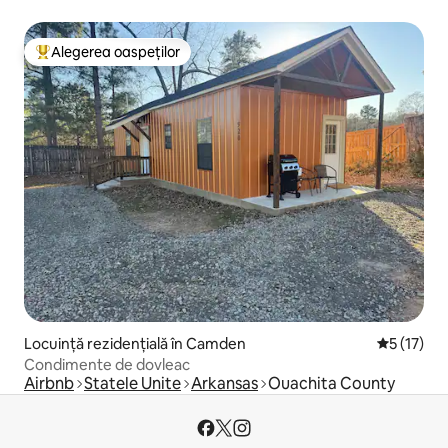
Alegerea oaspeților
Locuință din topul categoriei Alegerea oaspeților
Locuință rezidențială în Camden
Scor mediu
5 (17)
Condimente de dovleac
Airbnb
Statele Unite
Arkansas
Ouachita County