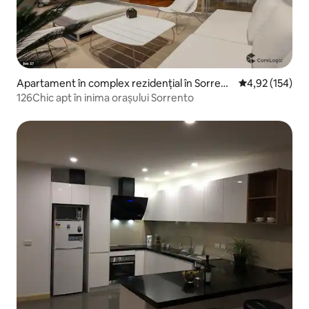
Apartament în complex rezidențial în Sorrent
Scor mediu de 4
4,92 (154)
o
126Chic apt în inima orașului Sorrento