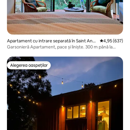
Apartament cu intrare separată în Saint Andr
Scor mediu de 4
4,95 (637)
ews Beach
Garsonieră Apartament, pace și liniște. 300 m până la
ocean
Alegerea oaspeților
Alegerea oaspeților