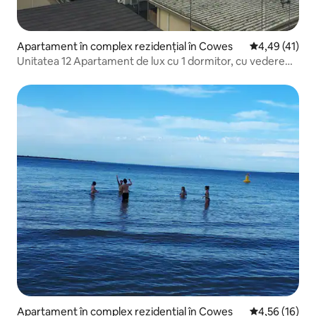
Apartament în complex rezidențial în Cowes
Scor mediu de 
4,49 (41)
Unitatea 12 Apartament de lux cu 1 dormitor, cu vedere
minunată
Apartament în complex rezidențial în Cowes
Scor mediu de 
4,56 (16)