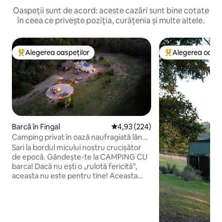
Oaspeții sunt de acord: aceste cazări sunt bine cotate
în ceea ce privește poziția, curățenia și multe altele.
Alegerea oaspeților
Alegerea oaspe
Locuință din topul categoriei Alegerea oaspeților
Locuință din topu
Barcă în Fingal
Scor mediu de 4,93 din 5, 224 re
4,93 (224)
Camping privat în oază naufragiată lângă
izvorul termal
Sari la bordul micului nostru crucișător
de epocă. Gândește-te la CAMPING CU
barca! Dacă nu ești o „rulotă fericită”,
aceasta nu este pentru tine! Aceasta
este o experiență unică. Un mediu
relaxat în mijlocul împrejurimilor naturale
tipice Peninsulei de Sud Mornington. La 5
minute de mers cu mașina de izvoarele