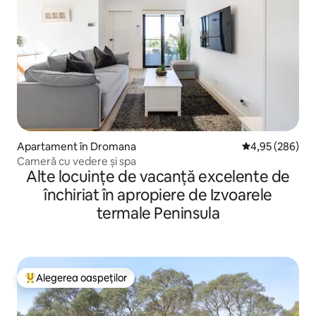
Apartament în Dromana
Scor mediu de 4
4,95 (286)
Cameră cu vedere și spa
Alte locuințe de vacanță excelente de
închiriat în apropiere de Izvoarele
termale Peninsula
Alegerea oaspeților
Locuință din topul categoriei Alegerea oaspeților