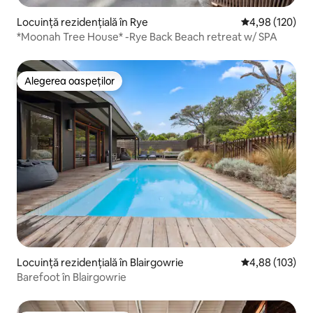
Locuință rezidențială în Rye
Scor mediu de 4
4,98 (120)
*Moonah Tree House* -Rye Back Beach retreat w/ SPA
Alegerea oaspeților
Alegerea oaspeților
Locuință rezidențială în Blairgowrie
Scor mediu de 4
4,88 (103)
Barefoot în Blairgowrie