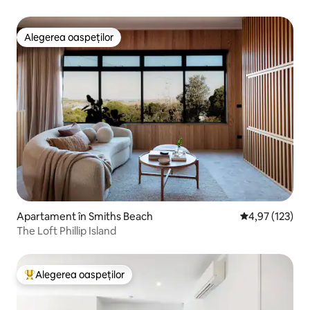
Alegerea oaspeților
Alegerea oaspeților
Apartament în Smiths Beach
Scor mediu de 4
4,97 (123)
The Loft Phillip Island
Alegerea oaspeților
Locuință din topul categoriei Alegerea oaspeților