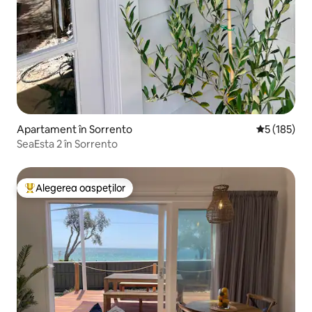
Apartament în Sorrento
Scor mediu d
5 (185)
SeaEsta 2 în Sorrento
Alegerea oaspeților
Locuință din topul categoriei Alegerea oaspeților