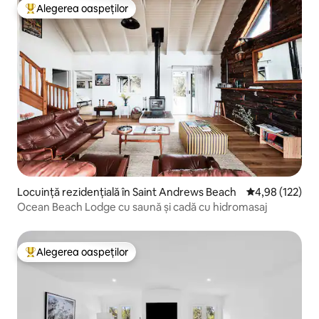
Alegerea oaspeților
Locuință din topul categoriei Alegerea oaspeților
Locuință rezidențială în Saint Andrews Beach
Scor mediu de 4
4,98 (122)
Ocean Beach Lodge cu saună și cadă cu hidromasaj
Alegerea oaspeților
Locuință din topul categoriei Alegerea oaspeților