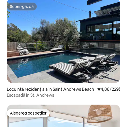
Super-gazdă
Super-gazdă
Locuință rezidențială în Saint Andrews Beach
Scor mediu de 4
4,86 (229)
Escapadă în St. Andrews
Alegerea oaspeților
Alegerea oaspeților