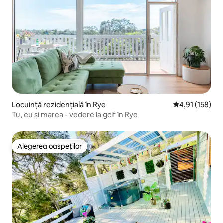
Locuință rezidențială în Rye
Scor mediu de 4
4,91 (158)
Tu, eu și marea - vedere la golf în Rye
Alegerea oaspeților
Alegerea oaspeților