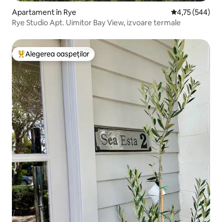
Apartament în Rye
Scor mediu de 4
4,75 (544)
Rye Studio Apt. Uimitor Bay View, izvoare termale
Alegerea oaspeților
Locuință din topul categoriei Alegerea oaspeților