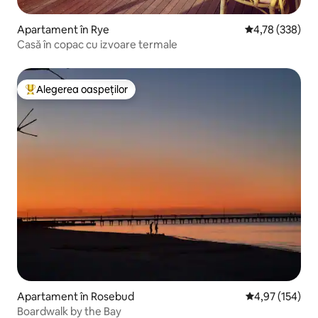
Apartament în Rye
Scor mediu de 4
4,78 (338)
Casă în copac cu izvoare termale
Alegerea oaspeților
Locuință din topul categoriei Alegerea oaspeților
Apartament în Rosebud
Scor mediu de 4
4,97 (154)
Boardwalk by the Bay