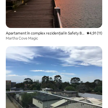
Apartament în complex rezidențial în Safety Be
Scor mediu de
4,91 (11)
ach
Martha Cove Magic