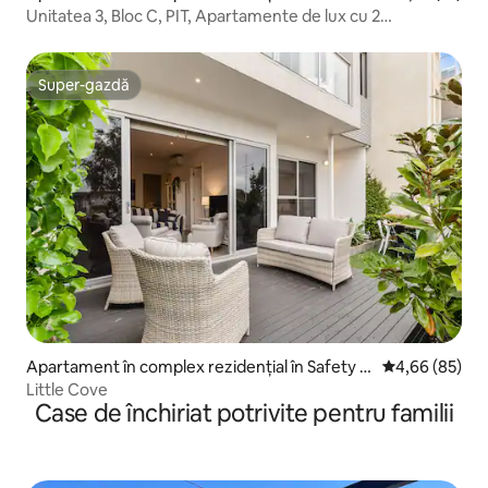
Unitatea 3, Bloc C, PIT, Apartamente de lux cu 2
dormitoare
Super-gazdă
Super-gazdă
Apartament în complex rezidențial în Safety B
Scor mediu de 
4,66 (85)
each
Little Cove
Case de închiriat potrivite pentru familii