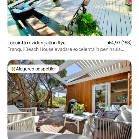
Locuință rezidențială în Rye
Scor mediu de 4
4,97 (158)
Tranquil Beach House evadare excelentă în peninsula
familiei
Alegerea oaspeților
Locuință din topul categoriei Alegerea oaspeților