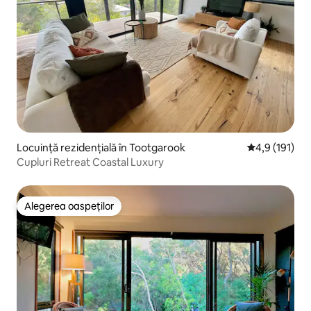
Locuință rezidențială în Tootgarook
Scor mediu de
4,9 (191)
Cupluri Retreat Coastal Luxury
Alegerea oaspeților
Alegerea oaspeților