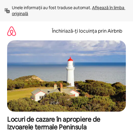
Ignoră
Unele informații au fost traduse automat. 
Afișează în limba 
și
originală
mergi
la
conținut
Închiriază-ți locuința prin Airbnb
Locuri de cazare în apropiere de
Izvoarele termale Peninsula