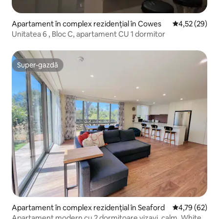
Apartament în complex rezidențial în Cowes
Scor mediu de 
4,52 (29)
Unitatea 6 , Bloc C, apartament CU 1 dormitor
Super-gazdă
Super-gazdă
Apartament în complex rezidențial în Seaford
Scor mediu de 
4,79 (62)
Apartament modern cu 2 dormitoare vizavi, calm, White