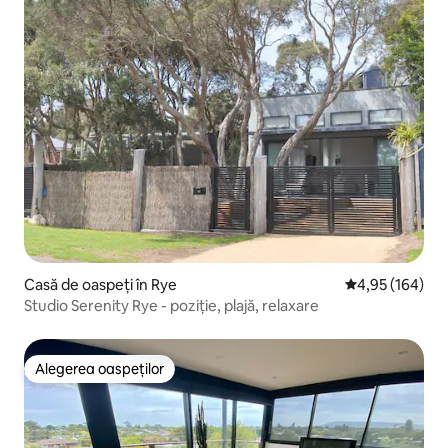
Casă de oaspeți în Rye
Scor mediu de 4
4,95 (164)
Studio Serenity Rye - poziție, plajă, relaxare
Alegerea oaspeților
Alegerea oaspeților