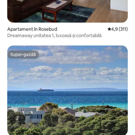
Apartament în Rosebud
Scor mediu de
4,9 (311)
Dreamaway unitatea 1, luxoasă și confortabilă
Super-gazdă
Super-gazdă