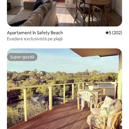
Apartament în Safety Beach
Scor mediu d
5 (202)
Evadare exclusivistă pe plajă
Super-gazdă
Super-gazdă