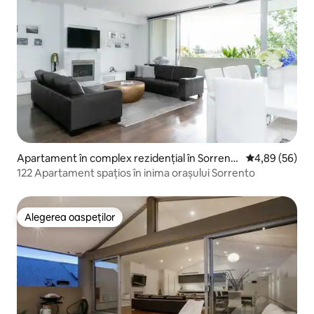
Apartament în complex rezidențial în Sorrent
Scor mediu de 
4,89 (56)
o
122 Apartament spațios în inima orașului Sorrento
Alegerea oaspeților
Alegerea oaspeților