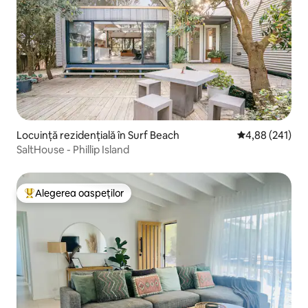
Locuință rezidențială în Surf Beach
Scor mediu de 4
4,88 (241)
SaltHouse - Phillip Island
Alegerea oaspeților
Locuință din topul categoriei Alegerea oaspeților