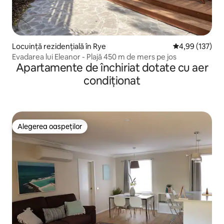
Locuință rezidențială în Rye
Scor mediu de 4
4,99 (137)
Evadarea lui Eleanor - Plajă 450 m de mers pe jos
Apartamente de închiriat dotate cu aer
condiționat
Alegerea oaspeților
Alegerea oaspeților