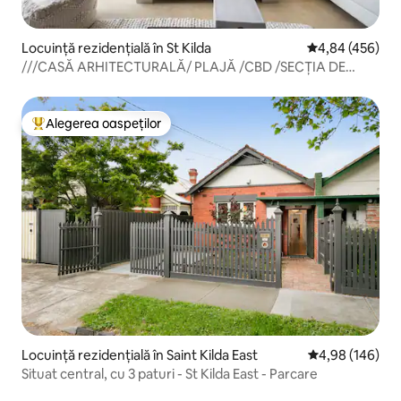
Locuință rezidențială în St Kilda
Scor mediu de 4
4,84 (456)
///CASĂ ARHITECTURALĂ/ PLAJĂ /CBD /SECȚIA DE
CAFENELE
Alegerea oaspeților
Locuință din topul categoriei Alegerea oaspeților
Locuință rezidențială în Saint Kilda East
Scor mediu de 4
4,98 (146)
Situat central, cu 3 paturi - St Kilda East - Parcare