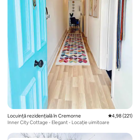
Locuință rezidențială în Cremorne
Scor mediu de 4
4,98 (221)
Inner City Cottage - Elegant - Locație uimitoare