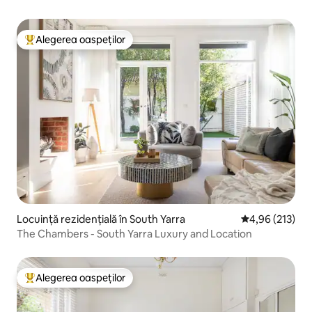
Alegerea oaspeților
Locuință din topul categoriei Alegerea oaspeților
Locuință rezidențială în South Yarra
Scor mediu de 4
4,96 (213)
The Chambers - South Yarra Luxury and Location
Alegerea oaspeților
Locuință din topul categoriei Alegerea oaspeților