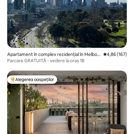
Apartament în complex rezidențial în Melbou
Scor mediu de 4
4,86 (167)
rne
Parcare GRATUITĂ - vedere la oraș 1B
Alegerea oaspeților
Locuință din topul categoriei Alegerea oaspeților