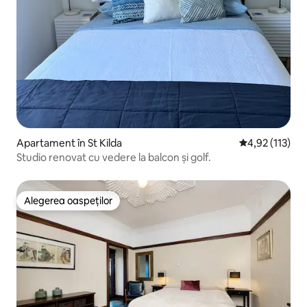
Apartament în St Kilda
Scor mediu de 
4,92 (113)
Studio renovat cu vedere la balcon și golf.
Alegerea oaspeților
Alegerea oaspeților