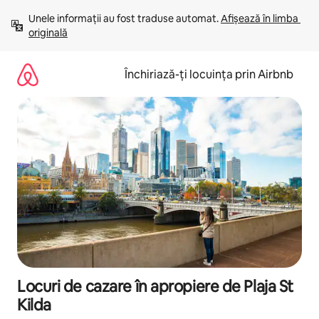
Ignoră
Unele informații au fost traduse automat. 
Afișează în limba 
și
originală
mergi
la
conținut
Închiriază-ți locuința prin Airbnb
Locuri de cazare în apropiere de Plaja St
Kilda