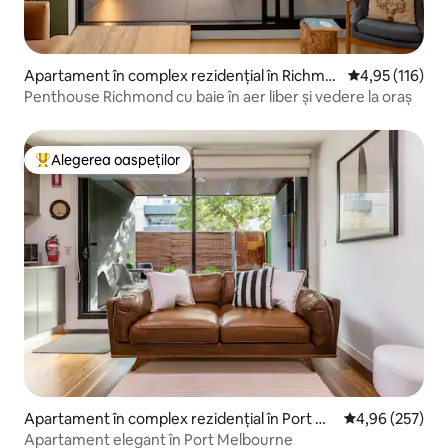
Apartament în complex rezidențial în Richmo
Scor mediu de 4
4,95 (116)
nd
Penthouse Richmond cu baie în aer liber și vedere la oraș
Alegerea oaspeților
Locuință din topul categoriei Alegerea oaspeților
Apartament în complex rezidențial în Port M
Scor mediu de 4
4,96 (257)
elbourne
Apartament elegant în Port Melbourne