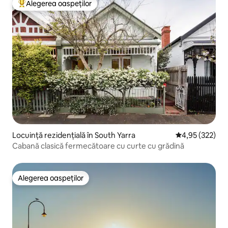
Alegerea oaspeților
Locuință din topul categoriei Alegerea oaspeților
Locuință rezidențială în South Yarra
Scor mediu de 4
4,95 (322)
Cabană clasică fermecătoare cu curte cu grădină
Alegerea oaspeților
Alegerea oaspeților