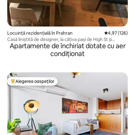
Locuință rezidențială în Prahran
Scor mediu de 4
4,97 (126)
Casă liniștită de designer, la câțiva pași de High St și
Apartamente de închiriat dotate cu aer
Hawksburn
condiționat
Alegerea oaspeților
Locuință din topul categoriei Alegerea oaspeților