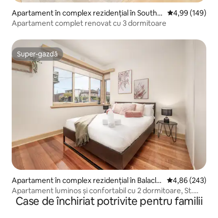
Apartament în complex rezidențial în Southb
Scor mediu de 4
4,99 (149)
ank
Apartament complet renovat cu 3 dormitoare
Super-gazdă
Super-gazdă
Apartament în complex rezidențial în Balacla
Scor mediu de 4
4,86 (243)
va
Apartament luminos și confortabil cu 2 dormitoare, St.
Case de închiriat potrivite pentru familii
Kilda East