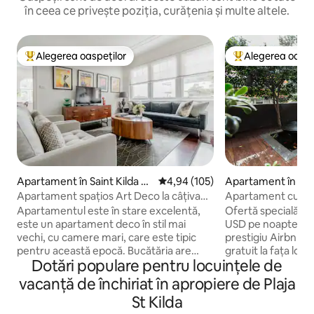
în ceea ce privește poziția, curățenia și multe altele.
Alegerea oaspeților
Alegerea oaspe
Locuință din topul categoriei Alegerea oaspeților
Locuință din topu
Apartament în Saint Kilda W
Scor mediu de 4,94 din 5, 105 re
4,94 (105)
Apartament în St K
est
Apartament spațios Art Deco la câțiva
Apartament cu via
pași de plajă
apropiere de pingui
Apartamentul este în stare excelentă,
Ofertă specială de
este un apartament deco în stil mai
USD pe noapte! A
vechi, cu camere mari, care este tipic
prestigiu Airbnb Select. Încă
pentru această epocă. Bucătăria are
gratuit la fața locului! Bucură-
Dotări populare pentru locuințele de
aparate electrocasnice Miele și toate
energia acestui 
echipamentele esențiale de gătit. Există
premiat. Lumina, 
vacanță de închiriat în apropiere de Plaja
un șemineu în camera de zi pentru lunile
pereții frumoși cu
St Kilda
de iarnă. Acesta prezintă, de asemenea,
un spațiu cu adevăr