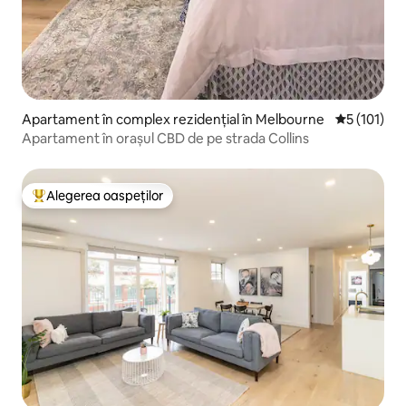
Apartament în complex rezidențial în Melbourne
Scor mediu 
5 (101)
Apartament în orașul CBD de pe strada Collins
Alegerea oaspeților
Locuință din topul categoriei Alegerea oaspeților