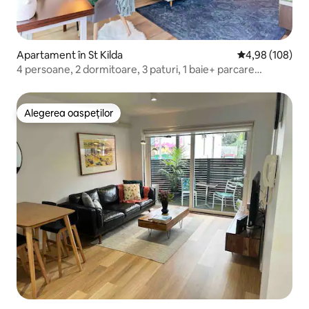
Apartament în St Kilda
Scor mediu de 4
4,98 (108)
4 persoane, 2 dormitoare, 3 paturi, 1 baie+ parcare
securizată
Alegerea oaspeților
Alegerea oaspeților