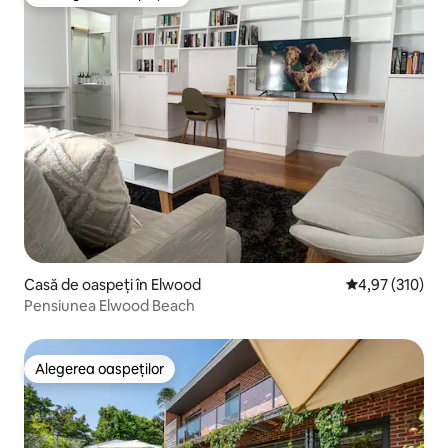
Locuință din topul categoriei Alegerea oaspeților
Casă de oaspeți în Elwood
Scor mediu de 4
4,97 (310)
Pensiunea Elwood Beach
Alegerea oaspeților
Alegerea oaspeților