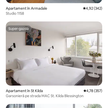
Apartament în Armadale
Scor mediu de 4
4,92 (342)
Studio 1158
Super-gazdă
Super-gazdă
Apartament în St Kilda
Scor mediu de 4
4,78 (357)
Garsonieră pe strada MAC St. Kilda Blessington