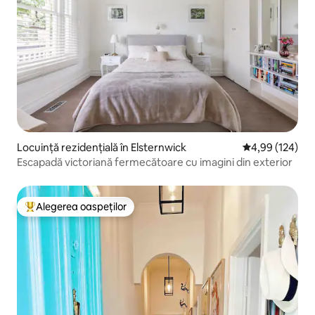
Locuință rezidențială în Elsternwick
Scor mediu de 4
4,99 (124)
Escapadă victoriană fermecătoare cu imagini din exterior
Alegerea oaspeților
Locuință din topul categoriei Alegerea oaspeților