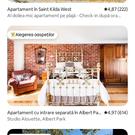
Apartament în Saint Kilda West
Scor mediu de 4
4,87 (222)
Al doilea mic apartament pe plajă - Check-in după ora
15:00, check-out la ora 10:00
Alegerea oaspeților
Locuință din topul categoriei Alegerea oaspeților
Apartament cu intrare separată în Albert Par
Scor mediu de 4
4,97 (614)
k
Studio Alouette, Albert Park