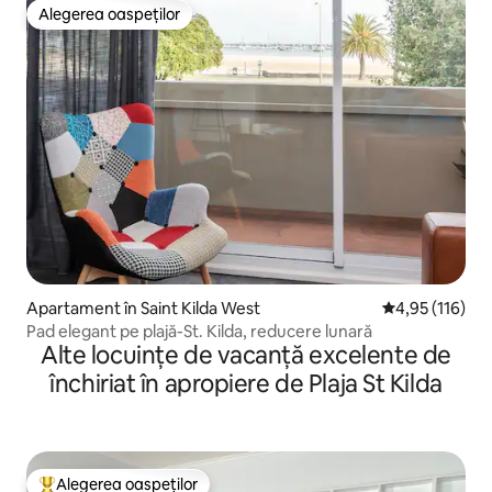
Alegerea oaspeților
Alegerea oaspeților
Apartament în Saint Kilda West
Scor mediu de 4
4,95 (116)
Pad elegant pe plajă-St. Kilda, reducere lunară
Alte locuințe de vacanță excelente de
închiriat în apropiere de Plaja St Kilda
Alegerea oaspeților