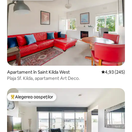
Apartament în Saint Kilda West
Scor mediu de 4
4,93 (245)
Plaja Sf. Kilda, apartament Art Deco.
Alegerea oaspeților
Locuință din topul categoriei Alegerea oaspeților