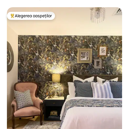
Alegerea oaspeților
Locuință din topul categoriei Alegerea oaspeților