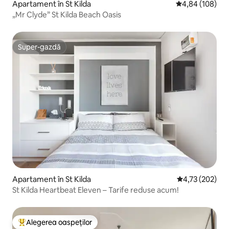
Apartament în St Kilda
Scor mediu de 4
4,84 (108)
„Mr Clyde” St Kilda Beach Oasis
Super-gazdă
Super-gazdă
Apartament în St Kilda
Scor mediu de 4
4,73 (202)
St Kilda Heartbeat Eleven – Tarife reduse acum!
Alegerea oaspeților
Locuință din topul categoriei Alegerea oaspeților