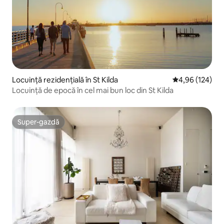
Locuință rezidențială în St Kilda
Scor mediu de 4
4,96 (124)
Locuință de epocă în cel mai bun loc din St Kilda
Super-gazdă
Super-gazdă