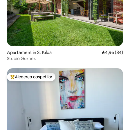
Apartament în St Kilda
Scor mediu de 
4,96 (84)
Studio Gurner.
Alegerea oaspeților
Locuință din topul categoriei Alegerea oaspeților