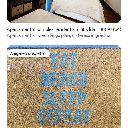
Apartament în complex rezidențial în St Kilda
Scor mediu de 
4,97 (64)
Apartament art deco lângă plajă, cu terasă în grădină
Alegerea oaspeților
Alegerea oaspeților