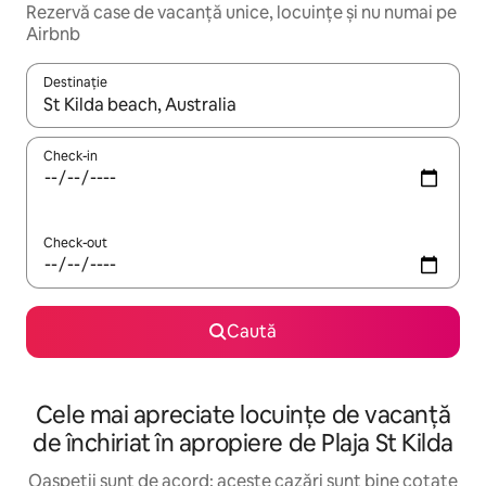
Rezervă case de vacanță unice, locuințe și nu numai pe
Airbnb
Destinație
Când se încarcă rezultatele, navighează folosind tastele săgeată î
Check-in
Check-out
Caută
Cele mai apreciate locuințe de vacanță
de închiriat în apropiere de Plaja St Kilda
Oaspeții sunt de acord: aceste cazări sunt bine cotate