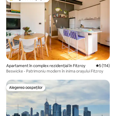
Locuință din topul categoriei Alegerea oaspeților
Apartament în complex rezidențial în Fitzroy
Scor mediu 
5 (114)
Beswicke - Patrimoniu modern în inima orașului Fitzroy
Alegerea oaspeților
Alegerea oaspeților