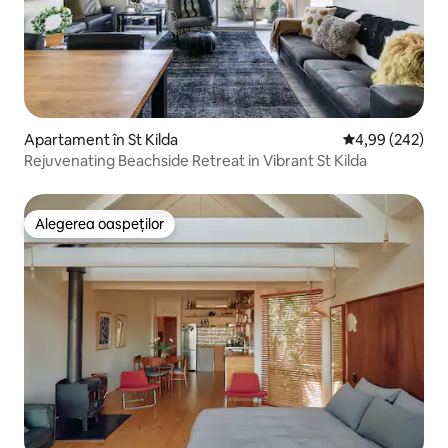
Apartament în St Kilda
Scor mediu de 4
4,99 (242)
Rejuvenating Beachside Retreat in Vibrant St Kilda
Alegerea oaspeților
Alegerea oaspeților