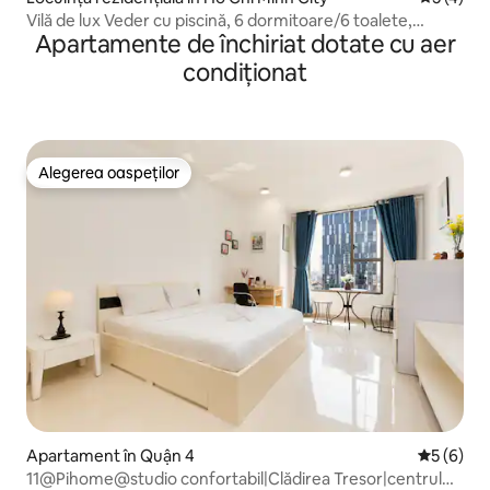
Vilă de lux Veder cu piscină, 6 dormitoare/6 toalete,
Apartamente de închiriat dotate cu aer
Saigon Central
condiționat
Alegerea oaspeților
Alegerea oaspeților
Apartament în Quận 4
Scor medi
5 (6)
11@Pihome@studio confortabil|Clădirea Tresor|centrul