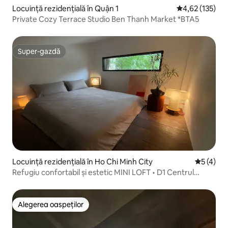
Locuință rezidențială în Quận 1
Scor mediu de 4
4,62 (135)
Private Cozy Terrace Studio Ben Thanh Market *BTA5
Super-gazdă
Super-gazdă
Locuință rezidențială în Ho Chi Minh City
Scor medi
5 (4)
Refugiu confortabil și estetic MINI LOFT • D1 Centrul
orașului
Alegerea oaspeților
Alegerea oaspeților