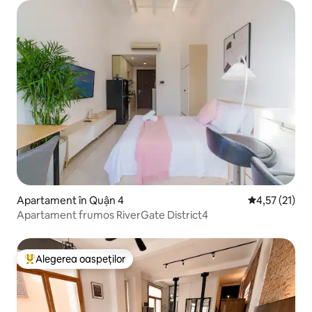
Apartament în Quận 4
Scor mediu de
4,57 (21)
Apartament frumos RiverGate District4
Alegerea oaspeților
Locuință din topul categoriei Alegerea oaspeților