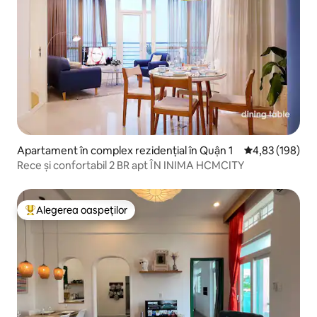
Apartament în complex rezidențial în Quận 1
Scor mediu de 4
4,83 (198)
Rece și confortabil 2 BR apt ÎN INIMA HCMCITY
Alegerea oaspeților
Locuință din topul categoriei Alegerea oaspeților