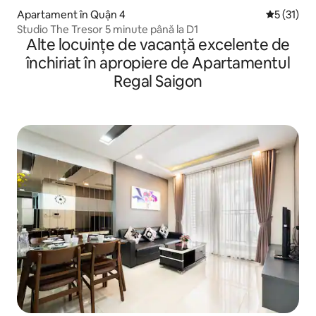
Apartament în Quận 4
Scor mediu
5 (31)
Studio The Tresor 5 minute până la D1
Alte locuințe de vacanță excelente de
închiriat în apropiere de Apartamentul
Regal Saigon