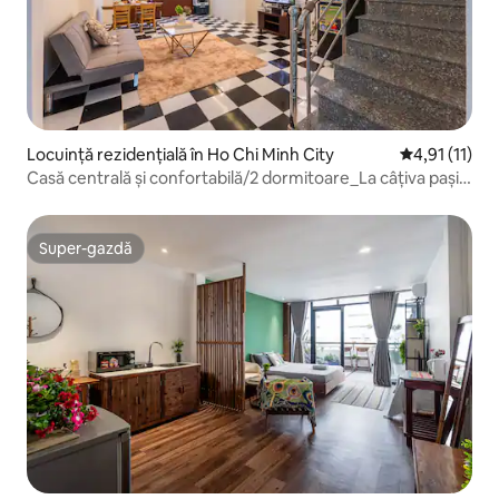
Locuință rezidențială în Ho Chi Minh City
Scor mediu de
4,91 (11)
Casă centrală și confortabilă/2 dormitoare_La câțiva pași
de strada Bui Vien
Super-gazdă
Super-gazdă