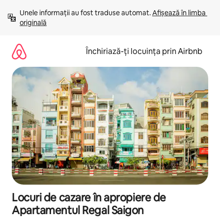
Ignoră
Unele informații au fost traduse automat. 
Afișează în limba 
și
originală
mergi
la
conținut
Închiriază-ți locuința prin Airbnb
Locuri de cazare în apropiere de
Apartamentul Regal Saigon