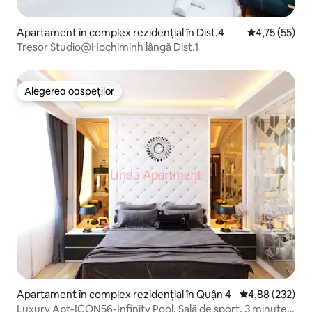
Apartament în complex rezidențial în Dist.4
Scor mediu de
4,75 (55)
Tresor Studio@Hochiminh lângă Dist.1
Alegerea oaspeților
Alegerea oaspeților
Apartament în complex rezidențial în Quận 4
Scor mediu de 4
4,88 (232)
Luxury Apt-ICON56-Infinity Pool, Sală de sport, 3 minute