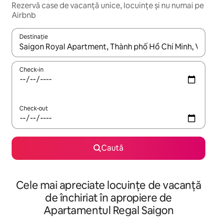
Rezervă case de vacanță unice, locuințe și nu numai pe
Airbnb
Destinație
Când se încarcă rezultatele, navighează folosind tastele săgeată î
Check-in
Check-out
Caută
Cele mai apreciate locuințe de vacanță
de închiriat în apropiere de
Apartamentul Regal Saigon