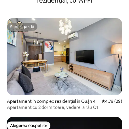
rezidențial, cu Wi-Fi
Super-gazdă
Super-gazdă
Apartament în complex rezidențial în Quận 4
Scor mediu de 
4,79 (29)
Apartament cu 2 dormitoare, vedere la râu Q1
Alegerea oaspeților
Alegerea oaspeților