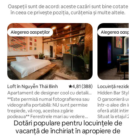
Oaspeții sunt de acord: aceste cazări sunt bine cotate
în ceea ce privește poziția, curățenia și multe altele.
Alegerea oaspeților
Alegerea oaspețil
Alegerea oaspeților
Alegerea oaspețil
Loft în Nguyễn Thái Bình
Scor mediu de 4,81 din 5, 388 re
4,81 (388)
Locuință rezidenți
n 1
Apartament de designer cool cu detalii
Hidden Bar Styled
retro uimitoare
Alleyway
**Este permisă numai fotografierea sau
O garsonieră unic
videografia portabilă: NU sunt permise
într-o alee din ini
trepiede, vă rog, acestea zgârie
oferă atât intimitat
podeaua** Ferestrele mari au vedere
Situat la etajul 2 al
Dotări populare pentru locuințele de
spre o stradă mărginită de tamarind,
chiar deasupra con
mărginită de copaci și de arhitectura
BeanThere de la pa
vacanță de închiriat în apropiere de
colonială franceză, la doar câțiva pași de
pentru oaspeții car