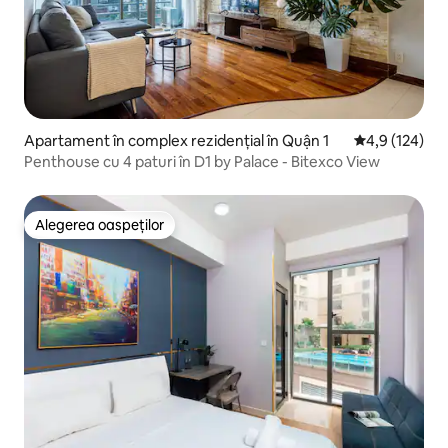
Apartament în complex rezidențial în Quận 1
Scor mediu de 
4,9 (124)
Penthouse cu 4 paturi în D1 by Palace - Bitexco View
Alegerea oaspeților
Alegerea oaspeților