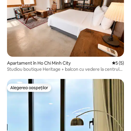
Apartament în Ho Chi Minh City
Scor medi
5 (5)
Studiou boutique Heritage + balcon cu vedere la centrul
orașului
Alegerea oaspeților
Alegerea oaspeților