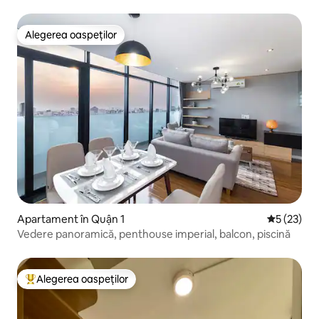
jocuri arcade și balcon
Alegerea oaspeților
Alegerea oaspeților
Apartament în Quận 1
Scor mediu
5 (23)
Vedere panoramică, penthouse imperial, balcon, piscină
Alegerea oaspeților
Locuință din topul categoriei Alegerea oaspeților