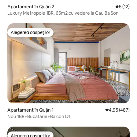
Apartament în Quận 2
Scor mediu
5 (12)
Luxury Metropole 1BR, 65m2 cu vedere la Cau Ba Son
Alegerea oaspeților
Alegerea oaspeților
Apartament în Quận 1
Scor mediu de 4
4,95 (487)
Nou 1BR+Bucătărie+Balcon D1
Alegerea oaspeților