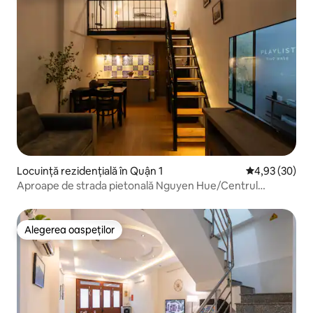
Locuință rezidențială în Quận 1
Scor mediu de 
4,93 (30)
Aproape de strada pietonală Nguyen Hue/Centrul
orașului Saigon/Netflix
Alegerea oaspeților
Alegerea oaspeților