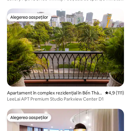
până la Centr
Alegerea oaspeților
Alegerea oaspeților
Apartament în complex rezidențial în Bến Thàn
Scor mediu de
4,9 (111)
h
LeeLai APT Premium Studio Parkview Center D1
Alegerea oaspeților
Alegerea oaspeților