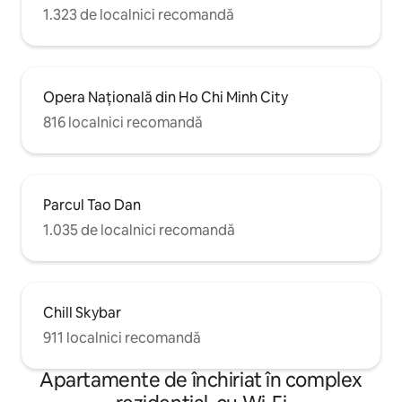
cafenele de tip boutique și galerii de
1.323 de localnici recomandă
artă. Stai literalmente în inima orașului
Ho Chi Minh. 3 minute până la Bitexco
Financial Tower, 10 minute până la stația
centrală de autobuz Ben Thanh și
taxiurile sunt chiar în fața ușii.
Opera Națională din Ho Chi Minh City
Pregătește-te să explorezi Saigonul –
816 localnici recomandă
Perla Orientului Îndepărtat!
Parcul Tao Dan
1.035 de localnici recomandă
Chill Skybar
911 localnici recomandă
Apartamente de închiriat în complex