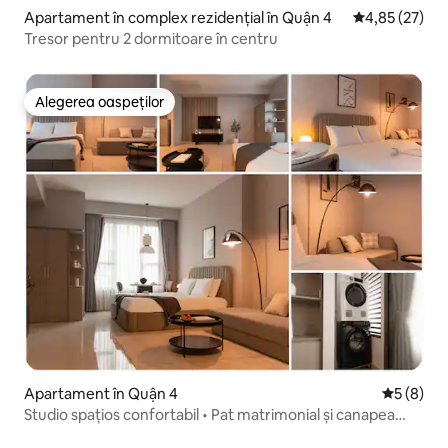
Apartament în complex rezidențial în Quận 4
Scor mediu de 
4,85 (27)
Tresor pentru 2 dormitoare în centru
Alegerea oaspeților
Alegerea oaspeților
Apartament în Quận 4
Scor medi
5 (8)
Studio spațios confortabil • Pat matrimonial și canapea
extensibilă • Centru