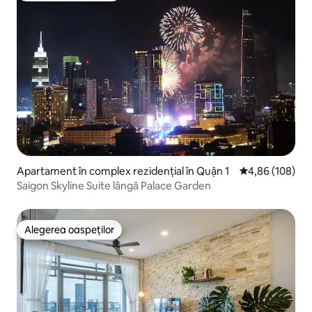
Apartament în complex rezidențial în Quận 1
Scor mediu de 4
4,86 (108)
Saigon Skyline Suite lângă Palace Garden
Alegerea oaspeților
Alegerea oaspeților