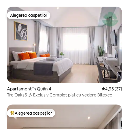
orașului
Alegerea oaspeților
Alegerea oaspeților
Apartament în Quận 4
Scor mediu de 
4,95 (37)
TreiOaks6 彡 Exclusiv Complet plat cu vedere Bitexco
Alegerea oaspeților
Locuință din topul categoriei Alegerea oaspeților