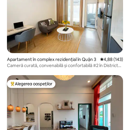
Apartament în complex rezidențial în Quận 3
Scor mediu de 4
4,88 (143)
Cameră curată, convenabilă și confortabilă #2 în Districtul
3
Alegerea oaspeților
Locuință din topul categoriei Alegerea oaspeților