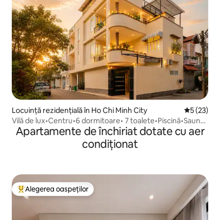
Locuință rezidențială în Ho Chi Minh City
Scor mediu
5 (23)
Vilă de lux•Centru•6 dormitoare• 7 toalete•Piscină•Saună•
Apartamente de închiriat dotate cu aer
KTV•Bi-a
condiționat
Alegerea oaspeților
Locuință din topul categoriei Alegerea oaspeților