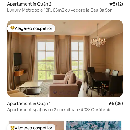
Apartament în Quận 2
Scor mediu
5 (12)
Luxury Metropole 1BR, 65m2 cu vedere la Cau Ba Son
Alegerea oaspeților
Locuință din topul categoriei Alegerea oaspeților
Apartament în Quận 1
Scor mediu 
5 (36)
Apartament spațios cu 2 dormitoare #03/ Curățenie
zilnică/D1-HCMC
Alegerea oaspeților