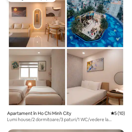
Locuință din topul categoriei Alegerea oaspeților
Apartament în Ho Chi Minh City
Scor mediu
5 (10)
Lumi house/2 dormitoare/3 paturi/1 WC/vedere la
oraș/piscină/sală de gimnastică