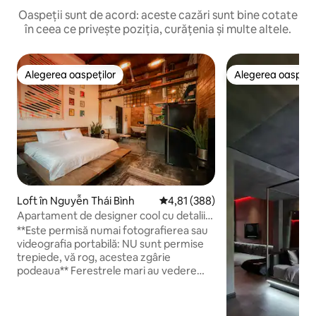
Oaspeții sunt de acord: aceste cazări sunt bine cotate
în ceea ce privește poziția, curățenia și multe altele.
Alegerea oaspeților
Alegerea oaspețil
Alegerea oaspeților
Alegerea oaspețil
Loft în Nguyễn Thái Bình
Scor mediu de 4,81 din 5, 388 re
4,81 (388)
Apartament de designer cool cu detalii
retro uimitoare
**Este permisă numai fotografierea sau
videografia portabilă: NU sunt permise
trepiede, vă rog, acestea zgârie
podeaua** Ferestrele mari au vedere
spre o stradă mărginită de tamarind,
mărginită de copaci și de arhitectura
colonială franceză, la doar câțiva pași de