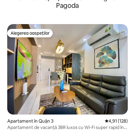
Pagoda
Alegerea oaspeților
Alegerea oaspeților
Apartament în Quận 3
Scor mediu de 4
4,91 (128)
Apartament de vacanță 3BR luxos cu Wi-Fi super rapid în
D3