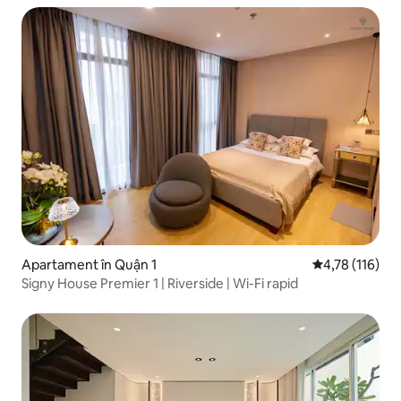
Apartament în Quận 1
Scor mediu de 
4,78 (116)
Signy House Premier 1 | Riverside | Wi-Fi rapid