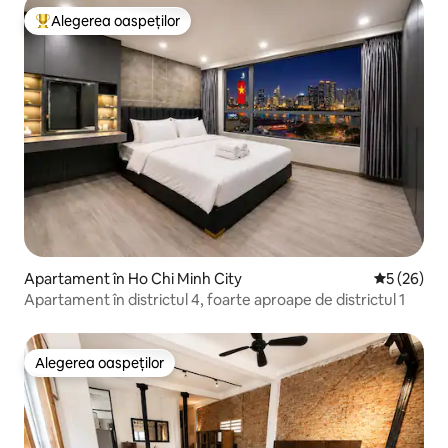
Alegerea oaspeților
Locuință din topul categoriei Alegerea oaspeților
Apartament în Ho Chi Minh City
Scor mediu 
5 (26)
Apartament în districtul 4, foarte aproape de districtul 1
Alegerea oaspeților
Alegerea oaspeților