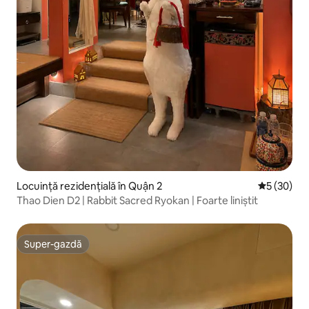
Locuință rezidențială în Quận 2
Scor mediu 
5 (30)
Thao Dien D2 | Rabbit Sacred Ryokan | Foarte liniștit
Super-gazdă
Super-gazdă