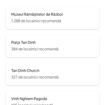
cafenele de tip boutique și galerii de
artă. Stai literalmente în inima orașului
Ho Chi Minh. 3 minute până la Bitexco
Muzeul Rămășitelor de Război
Financial Tower, 10 minute până la stația
centrală de autobuz Ben Thanh și
1.288 de localnici recomandă
taxiurile sunt chiar în fața ușii.
Pregătește-te să explorezi Saigonul –
Perla Orientului Îndepărtat!
Piața Tan Dinh
384 de localnici recomandă
Tan Dinh Church
327 de localnici recomandă
Vinh Nghiem Pagoda