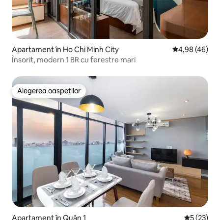
Apartament în Ho Chi Minh City
Scor mediu de 
4,98 (46)
Însorit, modern 1 BR cu ferestre mari
Alegerea oaspeților
Alegerea oaspeților
Apartament în Quận 1
Scor mediu
5 (23)