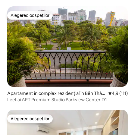
până la Centr
Alegerea oaspeților
Alegerea oaspeților
Apartament în complex rezidențial în Bến Thàn
Scor mediu de
4,9 (111)
h
LeeLai APT Premium Studio Parkview Center D1
Alegerea oaspeților
Alegerea oaspeților