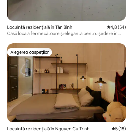
Locuință rezidențială în Tân Bình
Scor mediu de
4,8 (54)
Casă locală fermecătoare și elegantă pentru ședere în
familie
Alegerea oaspeților
Alegerea oaspeților
Locuință rezidențială în Nguyen Cu Trinh
Scor mediu
5 (18)