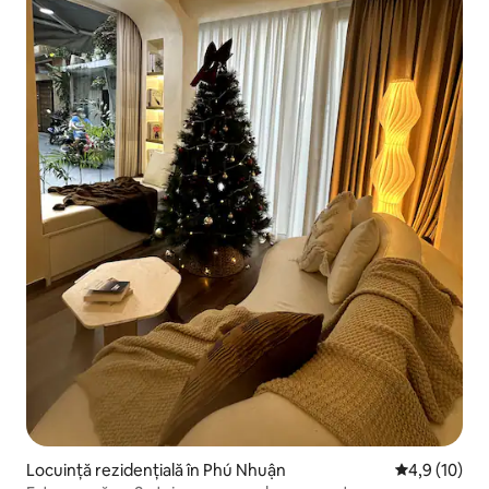
Locuință rezidențială în Phú Nhuận
Scor mediu d
4,9 (10)