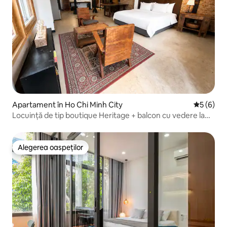
Apartament în Ho Chi Minh City
Scor medi
5 (6)
Locuință de tip boutique Heritage + balcon cu vedere la
centrul orașului
Alegerea oaspeților
Alegerea oaspeților