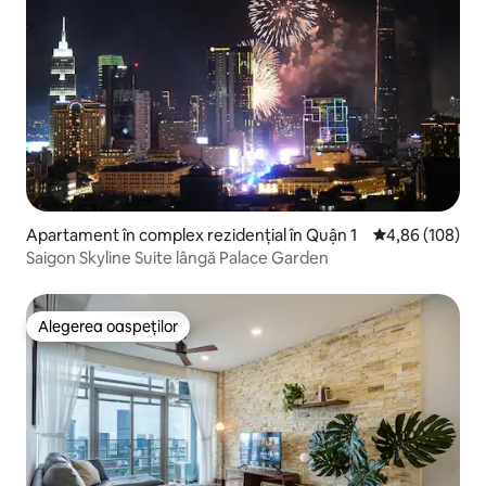
Apartament în complex rezidențial în Quận 1
Scor mediu de 4
4,86 (108)
Saigon Skyline Suite lângă Palace Garden
Alegerea oaspeților
Alegerea oaspeților