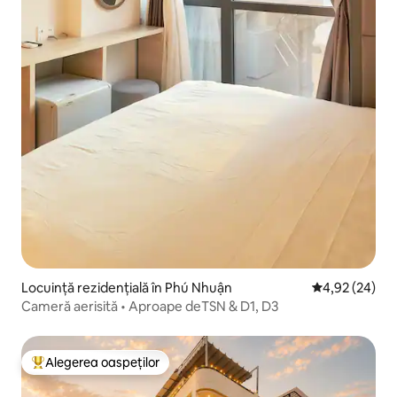
Locuință rezidențială în Phú Nhuận
Scor mediu de 
4,92 (24)
Cameră aerisită • Aproape deTSN & D1, D3
Alegerea oaspeților
Locuință din topul categoriei Alegerea oaspeților