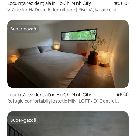
Locuință rezidențială în Ho Chi Minh City
Scor mediu
5 (10)
Vilă de lux HaDo cu 6 dormitoare | Piscină, karaoke și
jacuzzi
Super-gazdă
Super-gazdă
Locuință rezidențială în Ho Chi Minh City
Scor medi
5 (4)
Refugiu confortabil și estetic MINI LOFT • D1 Centrul
orașului
Super-gazdă
Super-gazdă