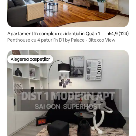
Apartament în complex rezidențial în Quận 1
Scor mediu de 
4,9 (124)
Penthouse cu 4 paturi în D1 by Palace - Bitexco View
Alegerea oaspeților
Alegerea oaspeților