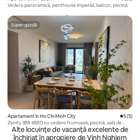
Vedere panoramică, penthouse imperial, balcon, piscină
Super-gazdă
Super-gazdă
Apartament în Ho Chi Minh City
Scor medi
5 (5)
Zenity 3BR 4BEO cu vedere frumoasă, piscină, sală de
Alte locuințe de vacanță excelente de
fitness frumoasă
închiriat în apropiere de Vinh Nghiem