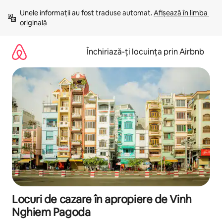
Ignoră
Unele informații au fost traduse automat. 
Afișează în limba 
și
originală
mergi
la
conținut
Închiriază-ți locuința prin Airbnb
Locuri de cazare în apropiere de Vinh
Nghiem Pagoda