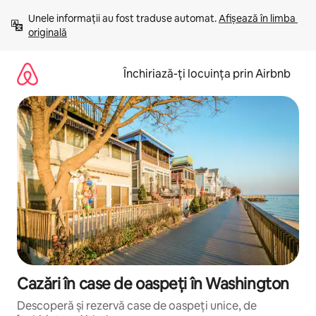
Ignoră
Unele informații au fost traduse automat. 
Afișează în limba 
și
originală
mergi
la
conținut
Închiriază-ți locuința prin Airbnb
Cazări în case de oaspeți în Washington
Descoperă și rezervă case de oaspeți unice, de