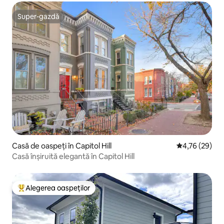
Super-gazdă
Super-gazdă
Casă de oaspeți în Capitol Hill
Scor mediu de 
4,76 (29)
Casă înșiruită elegantă în Capitol Hill
Alegerea oaspeților
Locuință din topul categoriei Alegerea oaspeților