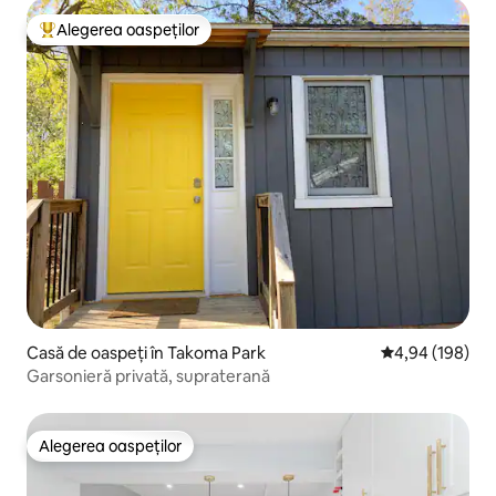
Alegerea oaspeților
Locuință din topul categoriei Alegerea oaspeților
Casă de oaspeți în Takoma Park
Scor mediu de 4
4,94 (198)
Garsonieră privată, supraterană
Alegerea oaspeților
Alegerea oaspeților