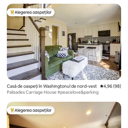
Alegerea oaspeților
Locuință din topul categoriei Alegerea oaspeților
Casă de oaspeți în Washingtonul de nord-vest
Scor mediu de 
4,96 (98)
Palisades Carriage House #peacelove&parking
Alegerea oaspeților
Locuință din topul categoriei Alegerea oaspeților