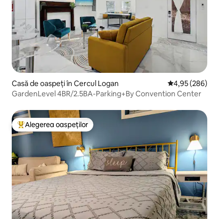
Casă de oaspeți în Cercul Logan
Scor mediu de 4
4,95 (286)
GardenLevel 4BR/2.5BA-Parking+By Convention Center
Alegerea oaspeților
Locuință din topul categoriei Alegerea oaspeților