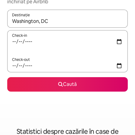
închiriat pe Airbnb
Destinație
Când se încarcă rezultatele, navighează folosind tastele săgeată î
Check-in
Check-out
Caută
Statistici despre cazările în case de