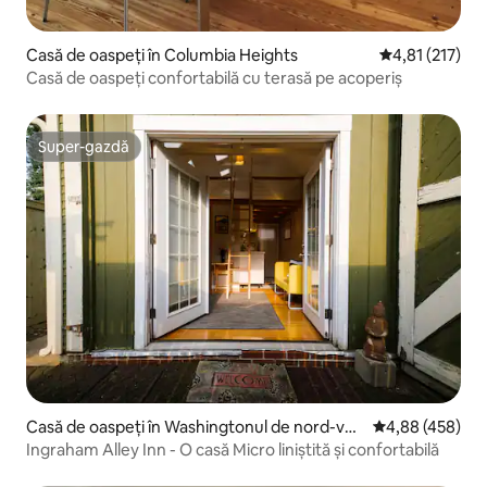
Casă de oaspeți în Columbia Heights
Scor mediu de 
4,81 (217)
Casă de oaspeți confortabilă cu terasă pe acoperiș
Super-gazdă
Super-gazdă
Casă de oaspeți în Washingtonul de nord-ves
Scor mediu de 4
4,88 (458)
t
Ingraham Alley Inn - O casă Micro liniștită și confortabilă