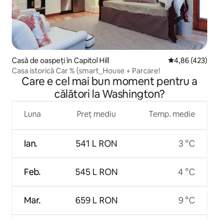
Casă de oaspeți în Capitol Hill
Scor mediu de 4
4,86 (423)
Casa istorică Car % {smart_House + Parcare!
Care e cel mai bun moment pentru a
călători la Washington?
Luna
Preț mediu
Temp. medie
Ian.
541 L RON
3 °C
Feb.
545 L RON
4 °C
Mar.
659 L RON
9 °C