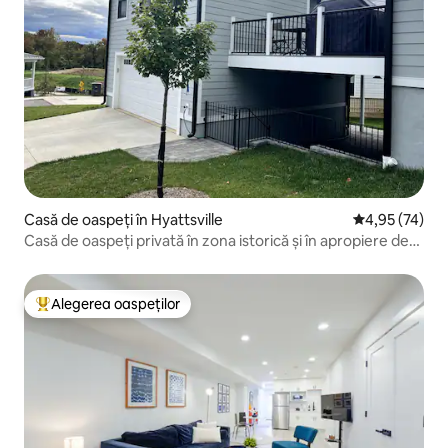
Casă de oaspeți în Hyattsville
Scor mediu de 
4,95 (74)
Casă de oaspeți privată în zona istorică și în apropiere de
DC
Alegerea oaspeților
Locuință din topul categoriei Alegerea oaspeților