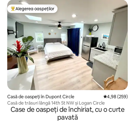
Alegerea oaspeților
Locuință din topul categoriei Alegerea oaspeților
Casă de oaspeți în Dupont Circle
Scor mediu de 4
4,98 (259)
Casă de trăsuri lângă 14th St NW și Logan Circle
Case de oaspeți de închiriat, cu o curte
pavată