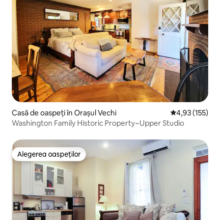
Casă de oaspeți în Orașul Vechi
Scor mediu de 4
4,93 (155)
Washington Family Historic Property~Upper Studio
Alegerea oaspeților
Alegerea oaspeților