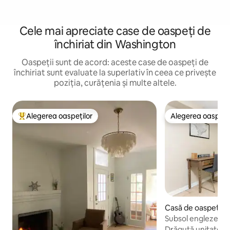
Cele mai apreciate case de oaspeți de
închiriat din Washington
Oaspeții sunt de acord: aceste case de oaspeți de
închiriat sunt evaluate la superlativ în ceea ce privește
poziția, curățenia și multe altele.
Alegerea oaspeților
Alegerea oaspețil
Locuință din topul categoriei Alegerea oaspeților
Alegerea oaspețil
Casă de oaspeți î
a Heights
Subsol englezesc a
Drăguță unitate st