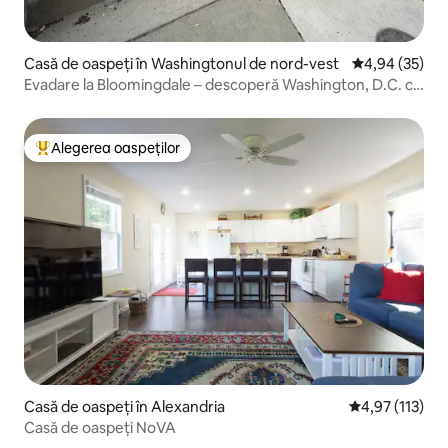
Casă de oaspeți în Washingtonul de nord-vest
Scor mediu de 
4,94 (35)
Evadare la Bloomingdale – descoperă Washington, D.C. ca
un localnic
Alegerea oaspeților
Locuință din topul categoriei Alegerea oaspeților
Casă de oaspeți în Alexandria
Scor mediu de 
4,97 (113)
Casă de oaspeți NoVA