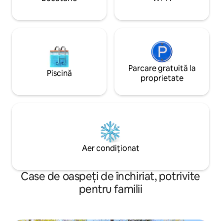
perfectă pentru relaxare, în apropiere
de Georgetown, mall național și multe
altele.
Parcare gratuită la
Piscină
proprietate
Aer condiționat
Case de oaspeți de închiriat, potrivite
pentru familii