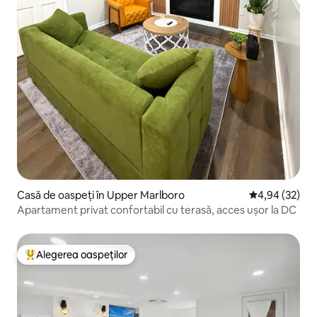
Casă de oaspeți în Upper Marlboro
Scor mediu de 
4,94 (32)
Apartament privat confortabil cu terasă, acces ușor la DC
Alegerea oaspeților
Locuință din topul categoriei Alegerea oaspeților