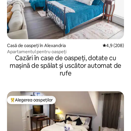
Casă de oaspeți în Alexandria
Scor mediu de 
4,9 (208)
Apartamentul pentru oaspeți
Cazări în case de oaspeți, dotate cu
mașină de spălat și uscător automat de
rufe
Alegerea oaspeților
Locuință din topul categoriei Alegerea oaspeților