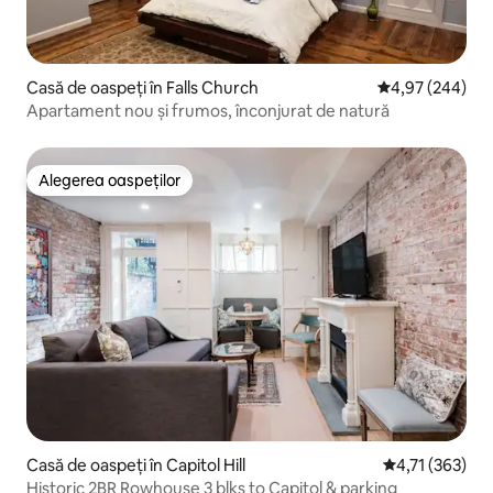
Casă de oaspeți în Falls Church
Scor mediu de 4
4,97 (244)
Apartament nou și frumos, înconjurat de natură
Alegerea oaspeților
Alegerea oaspeților
Casă de oaspeți în Capitol Hill
Scor mediu de 4
4,71 (363)
Historic 2BR Rowhouse 3 blks to Capitol & parking