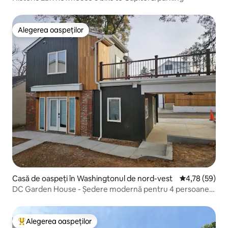
Alegerea oaspeților
Alegerea oaspeților
Casă de oaspeți în Washingtonul de nord-vest
Scor mediu de 
4,78 (59)
DC Garden House - Ședere modernă pentru 4 persoane
cu metroul
Alegerea oaspeților
Locuință din topul categoriei Alegerea oaspeților