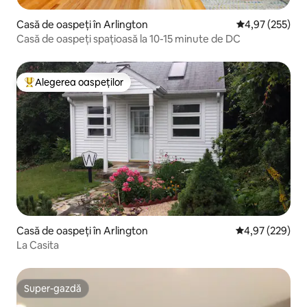
Casă de oaspeți în Arlington
Scor mediu de 4
4,97 (255)
Casă de oaspeți spațioasă la 10-15 minute de DC
Alegerea oaspeților
Locuință din topul categoriei Alegerea oaspeților
Casă de oaspeți în Arlington
Scor mediu de 4
4,97 (229)
La Casita
Super-gazdă
Super-gazdă