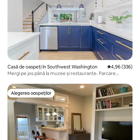
Casă de oaspeți în Southwest Washington
Scor mediu de 4
4,96 (336)
Mergi pe jos până la muzee și restaurante. Parcare
gratuită.
Alegerea oaspeților
Alegerea oaspeților