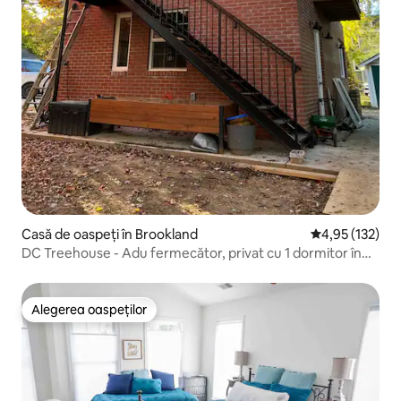
Casă de oaspeți în Brookland
Scor mediu de 4
4,95 (132)
DC Treehouse - Adu fermecător, privat cu 1 dormitor în
DC
Alegerea oaspeților
Alegerea oaspeților