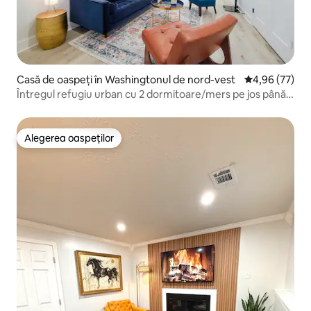
Casă de oaspeți în Washingtonul de nord-vest
Scor mediu de 
4,96 (77)
Întregul refugiu urban cu 2 dormitoare/mers pe jos până
la metrou
Alegerea oaspeților
Alegerea oaspeților