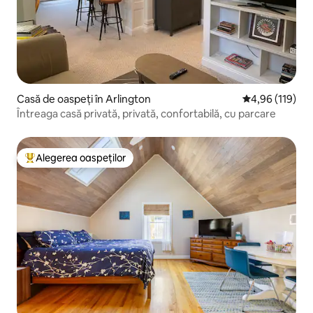
Casă de oaspeți în Arlington
Scor mediu de 4
4,96 (119)
Întreaga casă privată, privată, confortabilă, cu parcare
Alegerea oaspeților
Locuință din topul categoriei Alegerea oaspeților