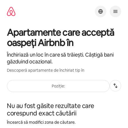
Ignoră
și
mergi
la
conținut
Apartamente care acceptă
oaspeți Airbnb în
Închiriază un loc în care să trăiești. Câștigă bani
găzduind ocazional.
Descoperă apartamente de închiriat tip în
Poziție:
Nu au fost găsite rezultate care
corespund exact căutării
Încearcă să modifici zona de căutare.