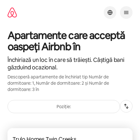
Ignoră
și
mergi
la
conținut
Apartamente care acceptă
oaspeți Airbnb în
Închiriază un loc în care să trăiești. Câștigă bani
găzduind ocazional.
Descoperă apartamente de închiriat tip Număr de
dormitoare: 1, Număr de dormitoare: 2 și Număr de
dormitoare: 3 în
Poziție:
Se afișează 0 din 0 elemente
Trulo Homes Twin Creeks