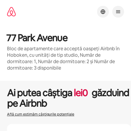
Ignoră
și
mergi
la
conținut
77 Park Avenue
Bloc de apartamente care acceptă oaspeți Airbnb în
Hoboken, cu unități de tip studio, Număr de
dormitoare: 1, Număr de dormitoare: 2 și Număr de
dormitoare: 3 disponibile
1 / 17
Se afișează 0 din 0 elemente
Ai putea câștiga
lei
0
găzduind
pe Airbnb
Află cum estimăm câștigurile potențiale