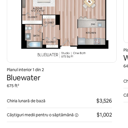
Pl
W
64
Planul interior 1 din 2
Bluewater
Ch
675 ft²
Câ
$3,526
Chiria lunară de bază
$1,002
Câștiguri medii pentru
o săptămână