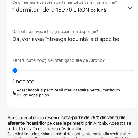
Ce dimensiune va avea apartamentul pe care îl vei închiria?
1 dormitor
· de la 16.770 L RON
pe lună
Oaspeții vor avea întreaga locuință la dispoziție?
Da, vor avea întreaga locuință la dispoziție
Pentru câte nopți vei oferi găzduire pe Airbnb?
1 noapte
Acest imobil îți permite să oferi găzduire pentru maximum
120 de nopți pe an
Acestui imobil îi va reveni o
cotă-parte de
25 %
din veniturile
aferente încasărilor
pe care le primești prin Airbnb. Aceasta se
reflectă deja în estimarea câștigurilor.
Se aplică limitele privind numărul de nopți, cota-parte din venit și alte