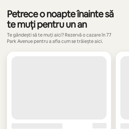
Petrece o noapte înainte să
Se afișează 0 din 0 elemente
te muți pentru un an
Te gândești să te muți aici? Rezervă o cazare în 77
Park Avenue pentru a afla cum se trăiește aici.