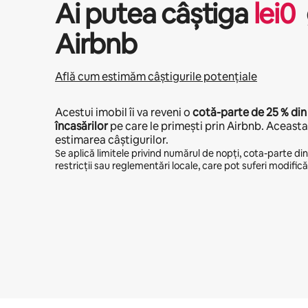
Ai putea câștiga
lei
0
Airbnb
Află cum estimăm câștigurile potențiale
Acestui imobil îi va reveni o
cotă-parte de
25 %
din
încasărilor
pe care le primești prin Airbnb. Aceasta 
estimarea câștigurilor.
Se aplică limitele privind numărul de nopți, cota-parte din v
restricții sau reglementări locale, care pot suferi modificăr
Câștigurile tale potențiale sunt de lei3469 pe lună