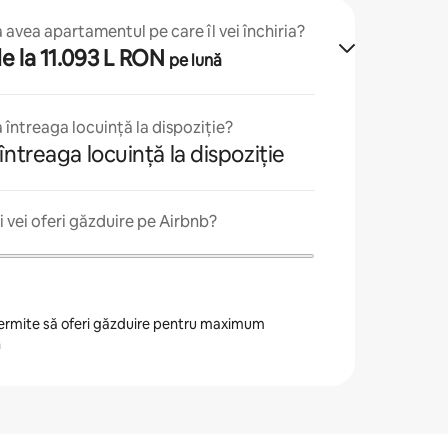
avea apartamentul pe care îl vei închiria?
 de la 11.093 L RON
pe lună
 întreaga locuință la dispoziție?
întreaga locuință la dispoziție
 vei oferi găzduire pe Airbnb?
 permite să oferi găzduire pentru maximum
n