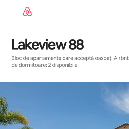
Ignoră
și
mergi
la
conținut
Lakeview 88
Bloc de apartamente care acceptă oaspeți Airbnb 
de dormitoare: 2 disponibile