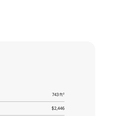
743 ft²
$2,446