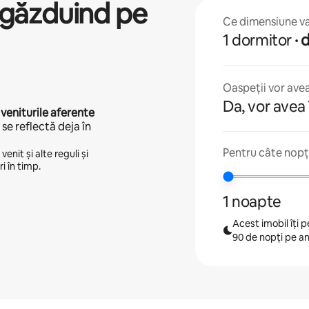
găzduind pe
Ce dimensiune va 
1 dormitor
·
Oaspeții vor avea
Da, vor avea 
 veniturile aferente
se reflectă deja în
Pentru câte nopți
enit și alte reguli și
i în timp.
1 noapte
Acest imobil îți
90 de nopți pe a