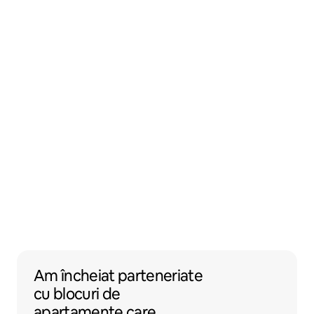
Am încheiat parteneriate cu blocuri de apa
Am încheiat parteneriate
cu
blocuri de
apartamente
care