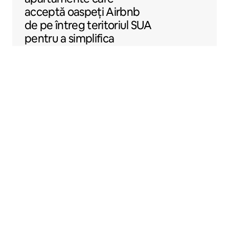
acceptă oaspeți Airbnb
de pe întreg teritoriul SUA
pentru a simplifica
închirierea locuințelor prin
Airbnb.
Sentral Apartments
Denver, Colorado