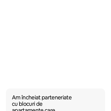
Am încheiat parteneriate cu blocuri de apa
Am încheiat parteneriate
cu
blocuri de
apartamente
care