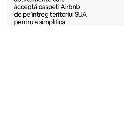
acceptă oaspeți Airbnb
de pe întreg teritoriul SUA
pentru a simplifica
închirierea locuințelor prin
Airbnb.
Sentral Apartments
Denver, Colorado