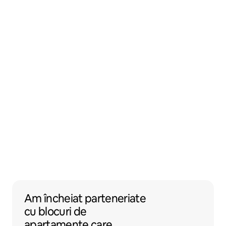
Am încheiat parteneriate cu blocuri de apa
Am încheiat parteneriate
cu
blocuri de
apartamente
care