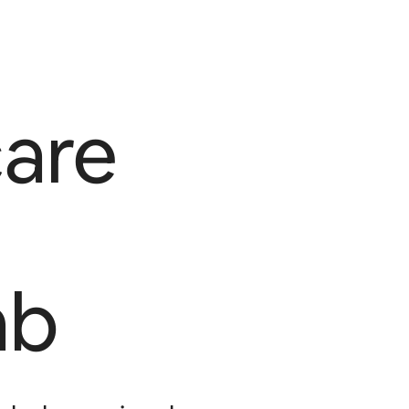
are
nb