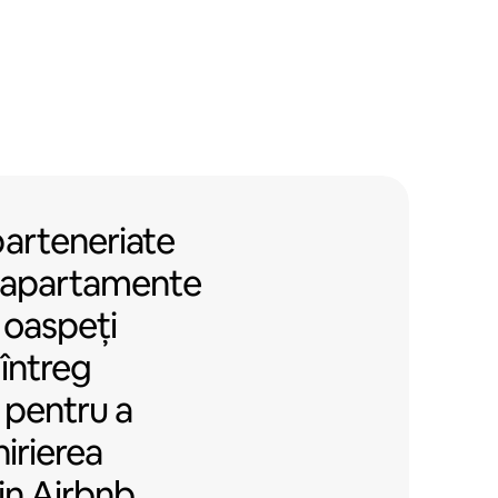
arteneriate cu blocuri de apartame
parteneriate
e apartamente
 oaspeți
întreg
A pentru a
hirierea
in Airbnb.