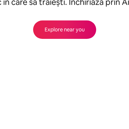
c în care să trăiești. Închiriază prin 
Explore near you