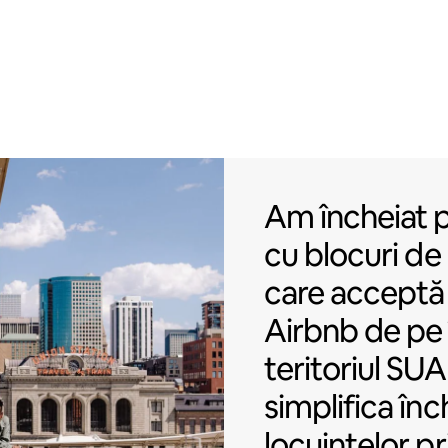
Am încheiat p
Am încheiat 
cu
blocuri d
care acceptă
Airbnb de pe 
teritoriul SU
simplifica înc
locuințelor pr