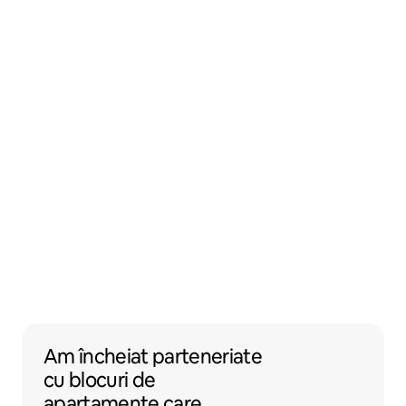
Am încheiat parteneriate cu blocuri de apa
Am încheiat parteneriate
cu
blocuri de
apartamente
care