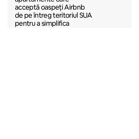
acceptă oaspeți Airbnb
de pe întreg teritoriul SUA
pentru a simplifica
închirierea locuințelor prin
Airbnb.
Sentral Apartments
Denver, Colorado