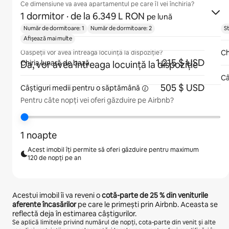
Ce dimensiune va avea apartamentul pe care îl vei închiria?
1 dormitor
· de la 6.349 L RON
pe lună
Număr de dormitoare: 1
Număr de dormitoare: 2
S
Afișează mai multe
Ch
Oaspeții vor avea întreaga locuință la dispoziție?
1.215 $ USD
Chiria lunară de bază
Da, vor avea întreaga locuință la dispoziție
Câ
505 $ USD
Câștiguri medii pentru
o săptămână
Pentru câte nopți vei oferi găzduire pe Airbnb?
1 noapte
Acest imobil îți permite să oferi găzduire pentru maximum
120 de nopți pe an
Acestui imobil îi va reveni o
cotă-parte de
25 %
din veniturile
aferente încasărilor
pe care le primești prin Airbnb. Aceasta se
reflectă deja în estimarea câștigurilor.
Se aplică limitele privind numărul de nopți, cota-parte din venit și alte