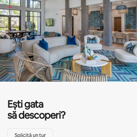
Ești gata
să descoperi?
Solicită un tur