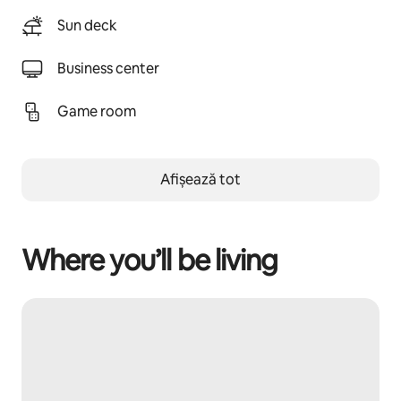
Sun deck
Business center
Game room
Afișează tot
Where you’ll be living