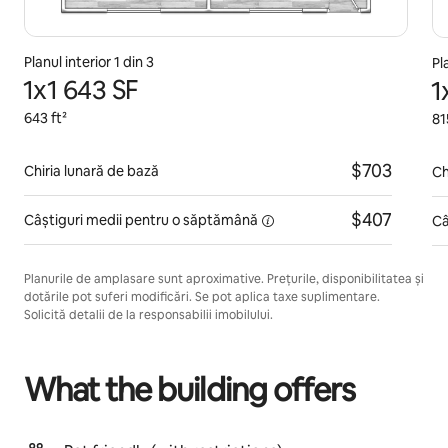
Planul interior 1 din 3
Pl
1x1 643 SF
1
643 ft²
81
$703
Chiria lunară de bază
Ch
$407
Câștiguri medii pentru
o săptămână
Câ
Planurile de amplasare sunt aproximative. Prețurile, disponibilitatea și
dotările pot suferi modificări. Se pot aplica taxe suplimentare.
Solicită detalii de la responsabilii imobilului.
What the building offers