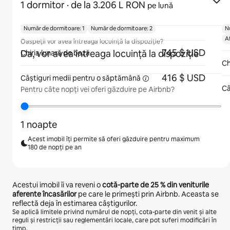
1 dormitor
· de la 3.206 L RON
pe lună
Număr de dormitoare: 1
Număr de dormitoare: 2
N
A
Oaspeții vor avea întreaga locuință la dispoziție?
745 $ USD
Da, vor avea întreaga locuință la dispoziție
Chiria lunară de bază
Ch
416 $ USD
Câștiguri medii pentru
o săptămână
Câ
Pentru câte nopți vei oferi găzduire pe Airbnb?
1 noapte
Acest imobil îți permite să oferi găzduire pentru maximum
180 de nopți pe an
Acestui imobil îi va reveni o
cotă-parte de
25 %
din veniturile
aferente încasărilor
pe care le primești prin Airbnb. Aceasta se
reflectă deja în estimarea câștigurilor.
Se aplică limitele privind numărul de nopți, cota-parte din venit și alte
reguli și restricții sau reglementări locale, care pot suferi modificări în
timp.