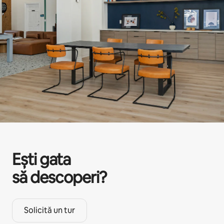
Ești gata
să descoperi?
Solicită un tur