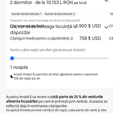
2 dormitor
· de la 10.153 L RON
pe lună
Număr de dormitoare: 1
Număr de dormitoare: 2
N
Oaspeții vor avea întreaga locuință la dispoziție?
1.900 $ USD
Da, vor avea întreaga locuință la
Chiria lunară de bază
Ch
dispoziție
758 $ USD
Câștiguri medii pentru
o săptămână
Câ
Pentru câte nopți vei oferi găzduire pe Airbnb?
1 noapte
Acest imobil îți permite să oferi găzduire pentru maximum
120 de nopți pe an
Acestui imobil îi va reveni o
cotă-parte de
25 %
din veniturile
aferente încasărilor
pe care le primești prin Airbnb. Aceasta se
reflectă deja în estimarea câștigurilor.
Se aplică limitele privind numărul de nopți, cota-parte din venit și alte